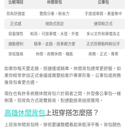
比較項目
休閒背包
公事包
背負舒適度
雙肩分重，較省力
手提或單肩，重量集中
正式感
視款式而定
通常較正式
容量彈性
較高，可放筆電、水壺、外套
多以文件和筆電為主
通勤便利
騎車、走路、搭車都方便
正式但移動時較佔手
穿搭風格
休閒、商務休閒、機能
商務、正式、專業
如果你每天要走路、搭捷運或騎車，休閒背包通常更舒服。如
果你經常參加正式會議或需要給客戶專業形象，公事包或商務
後背包會更合適。
現在也有許多商務休閒背包介於兩者之間，外型像公事包一樣
俐落，但背負方式是雙肩背，對通勤族來說很實用。
高雄休閒背包
上班穿搭怎麼搭？
上班背休閒背包時，穿搭要讓整體看起來乾淨平衡。背包顏色