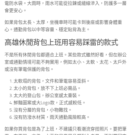
電防水袋。大雨時，雨水可能從拉鍊或縫線滲入，防護多一層
會更安心。
如果背包太長、太厚，坐機車時可能卡到後座或影響身體重
心。通勤背包以中等容量、穩定貼背為主。
高雄休閒背包上班用容易踩雷的款式
不是所有休閒背包都適合上班。某些款式雖然好看，但在辦公
室或通勤情境可能不夠實用，例如太小、太軟、太花、太戶外
或沒有筆電保護的背包。
太軟塌的背包，文件和筆電容易歪斜。
太小的背包，放不下上班必需品。
太大的登山包，辦公室感太重裝。
鮮豔圖案或大Logo款，正式感較低。
沒有分層的背包，小物難找。
沒有防潑水材質，雨天通勤風險較高。
如果你買背包是為了上班，不建議只看潮流穿搭照片。要把筆