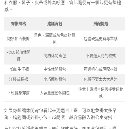
和衣服、鞋子、皮帶或外套呼應，會比隨便背一個包更有整體
感。
穿搭風格
建議背包
搭配提醒
黑色、深藍或灰色商務背
襯衫加西裝褲
包體硬挺更有專業感
包
POLO衫加休閒
簡約休閒背包
不要選太花的款式
褲
T恤加牛仔褲
中性休閒背包
可選帆布或尼龍材質
洋裝或長裙
小巧簡約背包
包體不要太大太戶外
注意上班場合是否接受運動
下班健身穿搭
大容量運動休閒包
感
如果你想讓休閒背包看起來更適合上班，可以避免掛太多吊
飾、鑰匙圈或外掛小包。越簡潔，越容易融入辦公室穿搭。
背包保持乾淨也很重要。即使款式再好，如果背包髒污、變