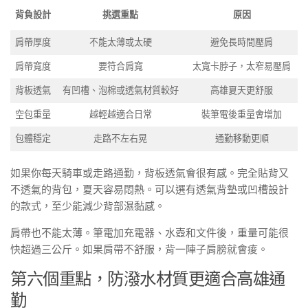
背負設計
挑選重點
原因
肩帶厚度
不能太薄或太硬
避免長時間壓肩
肩帶寬度
要符合肩寬
太寬卡脖子，太窄易壓肩
背板透氣
有凹槽、泡棉或透氣材質較好
高雄夏天更舒服
空包重量
越輕越適合日常
裝筆電後重量會增加
包體穩定
走路不左右晃
通勤移動更順
如果你每天騎車或走路通勤，背板透氣會很有感。完全貼背又
不透氣的背包，夏天容易悶熱。可以選有透氣背墊或凹槽設計
的款式，至少能減少背部濕黏感。
肩帶也不能太薄。筆電加充電器、水壺和文件後，重量可能很
快超過三公斤。如果肩帶不舒服，背一陣子肩膀就會痠。
第六個重點，防潑水材質更適合高雄通
勤