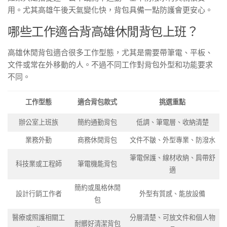
用。尤其高雄午後天氣變化快，背包具備一點防護會更安心。
哪些工作適合背高雄休閒背包上班？
高雄休閒背包適合很多工作型態，尤其是需要帶筆電、平板、
文件或常在外移動的人。不過不同工作對背包外型和功能要求
不同。
工作型態
適合背包款式
挑選重點
辦公室上班族
簡約通勤背包
低調、筆電層、收納清楚
業務外勤
商務休閒背包
文件不皺、外型專業、防潑水
筆電保護、線材收納、肩帶舒
科技業或工程師
筆電機能背包
適
簡約或風格休閒
設計行銷工作者
外型有質感、能放設備
包
醫療或照護相關工
分層清楚、可放文件和個人物
耐髒好清潔背包