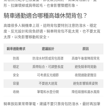
形、拉鍊壞掉或肩帶起毛，也會影響整體形象。
騎車通勤適合哪種高雄休閒背包？
高雄很多人騎機車上班，這時背包要特別注意防潑水、穩定
度、反光設計和背負舒適。騎車時背包不能太晃，也不要太寬
太厚，以免影響移動和安全。
騎車通勤需求
建議設計
原因
防雨
防潑水材質或背包雨罩
高雄午後雷陣雨常見
穩定
肩帶貼合，可調整長度
避免騎車時晃動
安全
可考慮反光細節
夜間通勤更醒目
容量
不要過大過寬
避免影響騎乘姿勢
收納
筆電和水壺分開
降低碰撞和漏水風險
騎車族如果常帶筆電，建議不要只靠背包防潑水，最好再加筆