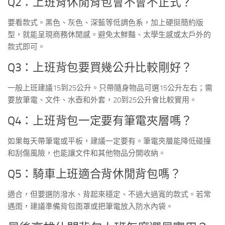
Q2：上班背休閒背包會不會不正式？
要看款式。黑色、灰色、深藍等低調色系，加上硬挺簡約版
型，就能呈現商務休閒感。避免太鮮豔、太學生感或太戶外的
款式即可。
Q3：上班背包要買幾公升比較剛好？
一般上班建議15到25公升。只帶隨身物品可選15公升左右；需
要放筆電、文件、水壺和外套，20到25公升會比較實用。
Q4：上班背包一定要有筆電夾層嗎？
如果每天帶筆電或平板，建議一定要有。筆電夾層能降低碰撞
和刮傷風險，也能讓文件和其他物品分開收納。
Q5：騎車上班適合背休閒背包嗎？
適合，但要選防潑水、背起來穩定、不過大過寬的款式。若常
遇雨，建議準備背包雨罩或把筆電放入防水內袋。