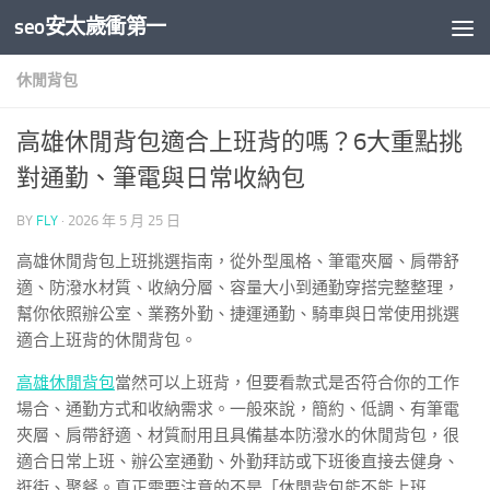
seo安太歲衝第一
Skip to content
休閒背包
高雄休閒背包適合上班背的嗎？6大重點挑
對通勤、筆電與日常收納包
BY
FLY
·
2026 年 5 月 25 日
高雄休閒背包上班挑選指南，從外型風格、筆電夾層、肩帶舒
適、防潑水材質、收納分層、容量大小到通勤穿搭完整整理，
幫你依照辦公室、業務外勤、捷運通勤、騎車與日常使用挑選
適合上班背的休閒背包。
高雄休閒背包
當然可以上班背，但要看款式是否符合你的工作
場合、通勤方式和收納需求。一般來說，簡約、低調、有筆電
夾層、肩帶舒適、材質耐用且具備基本防潑水的休閒背包，很
適合日常上班、辦公室通勤、外勤拜訪或下班後直接去健身、
逛街、聚餐。真正需要注意的不是「休閒背包能不能上班