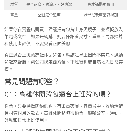
材質
是否耐磨、防潑水、好清潔
高雄通勤更實用
重量
空包是否過重
裝筆電後重量會增加
如果你在實體店購買，建議把背包背上身照鏡子，並模擬放入
筆電或文件。如果是網購，則要仔細看尺寸、重量、內部照片
和使用者評價，不要只看正面美照。
真正適合上班的高雄休閒背包，應該是早上出門不突兀、通勤
背起來舒服、到公司找東西方便、下班後也能自然融入日常穿
搭。
常見問題有哪些？
Q1：高雄休閒背包適合上班背的嗎？
適合。只要選擇簡約低調、有筆電夾層、容量適中、收納清楚
且材質耐用的款式，高雄休閒背包很適合一般辦公室、通勤、
外勤和日常上班使用。