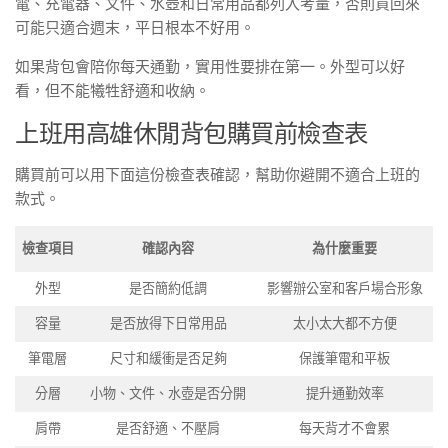
電、充電器、文件、水壺和日常用品都列入考量，否則買回來
可能只適合週末，平日根本不好用。
如果背包會陪你每天通勤，實用性要排在第一。外型可以好
看，但不能犧牲舒適和收納。
上班用高雄休閒背包購買前檢查表
購買前可以用下面這份檢查表確認，幫助你避開不適合上班的
款式。
檢查項目
確認內容
為什麼重要
外型
是否簡約低調
影響辦公室和客戶場合形象
容量
是否放得下日常用品
太小太大都不方便
筆電層
尺寸和緩衝是否足夠
保護筆電和平板
分層
小物、文件、水壺是否分開
提升通勤效率
肩帶
是否舒適、不壓肩
每天背才不會累