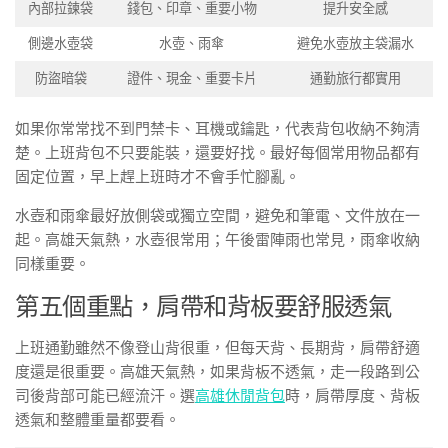
內部拉鍊袋
錢包、印章、重要小物
提升安全感
側邊水壺袋
水壺、雨傘
避免水壺放主袋漏水
防盜暗袋
證件、現金、重要卡片
通勤旅行都實用
如果你常常找不到門禁卡、耳機或鑰匙，代表背包收納不夠清
楚。上班背包不只要能裝，還要好找。最好每個常用物品都有
固定位置，早上趕上班時才不會手忙腳亂。
水壺和雨傘最好放側袋或獨立空間，避免和筆電、文件放在一
起。高雄天氣熱，水壺很常用；午後雷陣雨也常見，雨傘收納
同樣重要。
第五個重點，肩帶和背板要舒服透氣
上班通勤雖然不像登山背很重，但每天背、長期背，肩帶舒適
度還是很重要。高雄天氣熱，如果背板不透氣，走一段路到公
司後背部可能已經流汗。選
高雄休閒背包
時，肩帶厚度、背板
透氣和整體重量都要看。