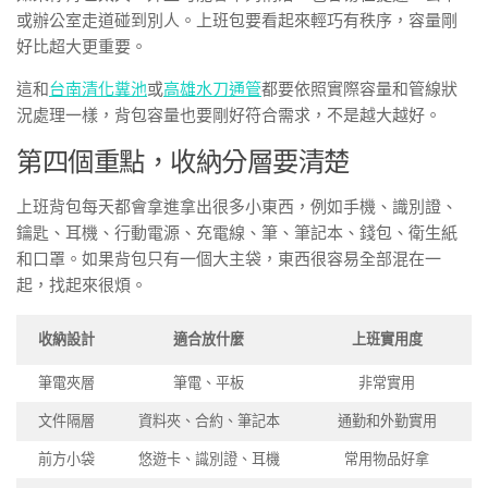
或辦公室走道碰到別人。上班包要看起來輕巧有秩序，容量剛
好比超大更重要。
這和
台南清化糞池
或
高雄水刀通管
都要依照實際容量和管線狀
況處理一樣，背包容量也要剛好符合需求，不是越大越好。
第四個重點，收納分層要清楚
上班背包每天都會拿進拿出很多小東西，例如手機、識別證、
鑰匙、耳機、行動電源、充電線、筆、筆記本、錢包、衛生紙
和口罩。如果背包只有一個大主袋，東西很容易全部混在一
起，找起來很煩。
收納設計
適合放什麼
上班實用度
筆電夾層
筆電、平板
非常實用
文件隔層
資料夾、合約、筆記本
通勤和外勤實用
前方小袋
悠遊卡、識別證、耳機
常用物品好拿