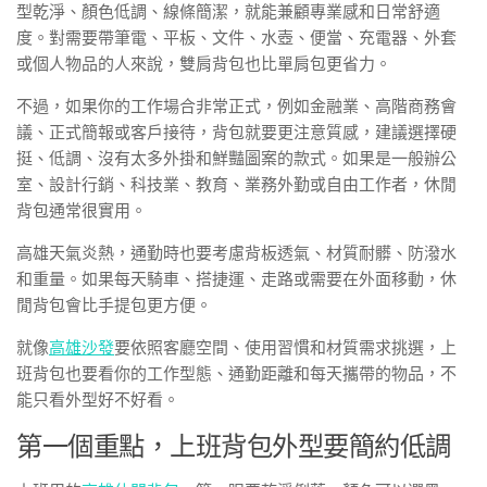
型乾淨、顏色低調、線條簡潔，就能兼顧專業感和日常舒適
度。對需要帶筆電、平板、文件、水壺、便當、充電器、外套
或個人物品的人來說，雙肩背包也比單肩包更省力。
不過，如果你的工作場合非常正式，例如金融業、高階商務會
議、正式簡報或客戶接待，背包就要更注意質感，建議選擇硬
挺、低調、沒有太多外掛和鮮豔圖案的款式。如果是一般辦公
室、設計行銷、科技業、教育、業務外勤或自由工作者，休閒
背包通常很實用。
高雄天氣炎熱，通勤時也要考慮背板透氣、材質耐髒、防潑水
和重量。如果每天騎車、搭捷運、走路或需要在外面移動，休
閒背包會比手提包更方便。
就像
高雄沙發
要依照客廳空間、使用習慣和材質需求挑選，上
班背包也要看你的工作型態、通勤距離和每天攜帶的物品，不
能只看外型好不好看。
第一個重點，上班背包外型要簡約低調