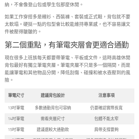
納，不會像登山包或學生包那麼休閒。
如果工作穿搭多是襯衫、西裝褲、套裝或正式鞋，背包就不要
太軟塌。硬挺一點的包型會比較能維持專業感，也不容易讓文
件被壓得皺皺的。
第二個重點，有筆電夾層會更適合通勤
現在很多上班族每天都要帶筆電、平板或文件，這時高雄休閒
背包最好有獨立筆電夾層。筆電夾層不只是多一個隔間，而是
能讓筆電和其他物品分開，降低刮傷、碰撞和被水壺壓到的風
險。
筆電尺寸
建議背包設計
注意事項
13吋筆電
多數通勤背包可容納
仍要確認實際長寬
14吋筆電
需看夾層尺寸
包體不能太窄
15吋筆電
建議選較大通勤款
肩帶支撐要夠