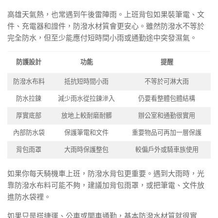
高雄天氣熱，也常遇到午後雷陣雨。上班背包如果裝筆電、文
件、充電器和證件，防潑水材質會更安心。雖然防潑水不等於
完全防水，但至少能應付短時間小雨或通勤途中突發濕氣。
防護設計
功能
提醒
防潑水布料
抵抗短時間小雨
不等於可淋大雨
防水拉鍊
減少雨水從拉鍊滲入
仍要看整體包體結構
厚實底部
放地上較耐磨耐髒
辦公室和通勤很實用
內部防水袋
保護筆電和文件
重要物品可再加一層保護
背包雨罩
大雨時保護整包
較偏戶外或騎車族使用
如果你每天騎機車上班，防潑水背包更重要。遇到大雨時，光
靠防潑水布料可能不夠，建議加背包雨罩，或把筆電、文件放
進防水袋裡。
如果只是搭捷運、公車或開車通勤，基本防潑水材質就很實