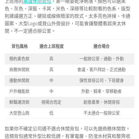
上班用的
高雄休閒背包
，第一眼要乾淨俐落。顏色可以選黑
色、灰色、深藍、卡其、米色、深綠等比較耐看的色系，版型
則建議選方正、硬挺或線條簡潔的款式。太多亮色拼接、卡通
圖案、大型Logo或登山外掛設計，可能會讓整體看起來太休
閒，不一定適合辦公室。
背包風格
適合上班程度
適合場合
簡約素色款
高
一般辦公室、通勤、外勤
商務休閒款
高
會議、客戶拜訪、正式通勤
運動休閒款
中
彈性穿搭公司、下班健身
戶外機能款
中
外勤、騎車、常移動者
鮮豔潮流款
視場合而定
創意產業、休閒穿搭
大型登山款
低
不太適合一般辦公室
如果你不確定公司適不適合休閒背包，可以先選商務休閒款。
這類背包通常外型比較低調，有筆電層、防潑水材質和整齊收