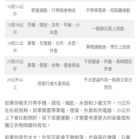
10到14公
輕量通勤，只帶隨身物品
不帶筆電者、短距離通勤
升
15到18公
手機、錢包、文件、平板、小
一般辦公室上班族
升
水壺
19到22公
筆電、充電器、文件、水壺、
筆電通勤族、學生上班族
升
外套
23到25公
下班健身、外勤、長時間在
筆電、便當、衣物、健身用品
升
外者
26公升以
不太建議作為一般辦公室日
短旅行或大量用品
上
常包
如果你每天只帶手機、錢包、鑰匙、水壺和少量文件，15公升
左右就很夠。如果需要帶筆電、便當、外套和充電器，20公升
上下會比較剛好。若下班要運動，才需要考慮更大的容量或有
獨立衣物隔層的背包。
如果你背包太大，外型可能會不夠俐落，也容易在捷運、公車