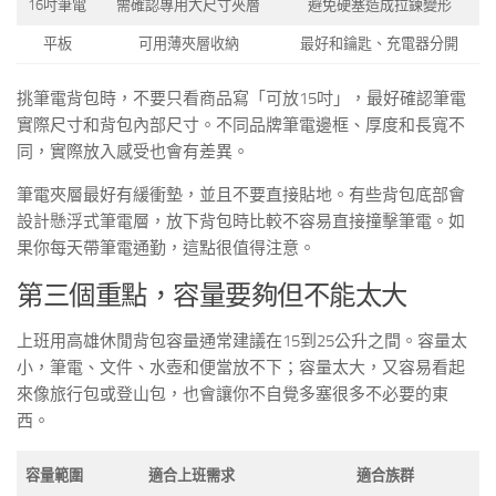
16吋筆電
需確認專用大尺寸夾層
避免硬塞造成拉鍊變形
平板
可用薄夾層收納
最好和鑰匙、充電器分開
挑筆電背包時，不要只看商品寫「可放15吋」，最好確認筆電
實際尺寸和背包內部尺寸。不同品牌筆電邊框、厚度和長寬不
同，實際放入感受也會有差異。
筆電夾層最好有緩衝墊，並且不要直接貼地。有些背包底部會
設計懸浮式筆電層，放下背包時比較不容易直接撞擊筆電。如
果你每天帶筆電通勤，這點很值得注意。
第三個重點，容量要夠但不能太大
上班用高雄休閒背包容量通常建議在15到25公升之間。容量太
小，筆電、文件、水壺和便當放不下；容量太大，又容易看起
來像旅行包或登山包，也會讓你不自覺多塞很多不必要的東
西。
容量範圍
適合上班需求
適合族群