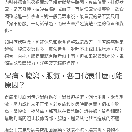
內科醫師會先透過問診了解症狀發生時間、疼痛位置、排便狀
況、是否發燒、有沒有嘔吐或血便，再依情況安排藥物、飲食
調整或進一步檢查。對一般民眾來說，最重要的是不要只用
「胃不舒服」一句話帶過，而是盡量描述清楚不適的位置和變
化。
如果症狀輕微，可能休息和飲食調整就能改善；但若腹痛越來
越強、腹瀉次數很多、無法進食、嘔吐不止或出現脫水，就不
適合一直拖。腸胃問題有時看似小事，但如果影響到水分、電
解質或整體體力，就需要更積極處理。
胃痛、腹瀉、脹氣，各自代表什麼可能
原因？
胃痛常見原因包含胃酸過多、胃食道逆流、消化不良、飲食刺
激、壓力或作息不正常。若疼痛和吃飯時間有關，例如空腹
痛、飯後痛、夜間痛，都可以在看診時告訴醫師。這些細節能
幫助判斷問題比較像胃部、腸道，還是其他器官造成的不適。
腹瀉則常見於病毒或細菌感染、飲食不潔、腸胃炎、食物不