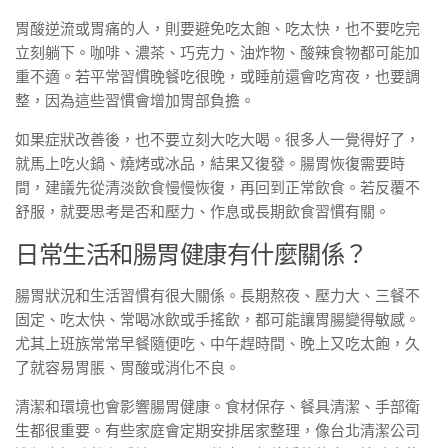
胃酸逆流或胃痛的人，則要避免吃太飽、吃太快，也不要吃完
立刻躺下。咖啡、濃茶、巧克力、油炸物、酸辣食物都可能加
重不適。若平常習慣晚餐吃很晚，或睡前還會吃宵夜，也要調
整，因為這些習慣會增加胃部負擔。
如果症狀改善後，也不要立刻大吃大喝。很多人一覺得好了，
就馬上吃火鍋、燒烤或冰品，結果又復發。腸胃恢復需要時
間，建議先從清淡飲食慢慢恢復，再回到正常飲食。若反覆不
舒服，就要思考是否和壓力、作息或長期飲食習慣有關。
日常生活和腸胃健康有什麼關係？
腸胃狀況和生活習慣有很大關係。長期熬夜、壓力大、三餐不
固定、吃太快、常喝冰飲或手搖飲，都可能讓胃腸變得敏感。
尤其上班族常常早餐隨便吃、中午趕時間、晚上又吃太飽，久
了就容易胃脹、胃酸或消化不良。
清潔和環境也會影響腸胃健康。食材保存、餐具清潔、手部衛
生都很重要。有些家庭會定期安排居家整理，像台北清潔公司