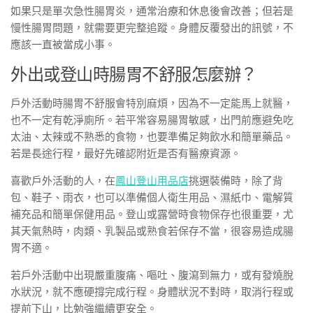
如果只是單次急性腸胃炎，通常治療和休息後會改善；但若是
慢性腸胃問題，就需要更完整追蹤。身體反覆發出的訊號，不
應該一直被當成小事。
外出或登山時腸胃不舒服怎麼辦？
戶外活動時腸胃不舒服會特別麻煩，因為不一定能馬上就醫，
也不一定有乾淨廁所。若平常容易腸胃敏感，出門前應避免吃
太油、太辣或不熟悉的食物，也要準備足夠飲水和簡單藥品。
若是長途行程，最好先確認附近是否有醫療資源。
喜歡戶外活動的人，在
鳳山登山用品店
挑選裝備時，除了背
包、鞋子、雨衣，也可以準備個人衛生用品、濕紙巾、電解質
補充品和簡單保健用品。登山或露營時食物保存也很重要，尤
其天氣熱時，肉類、乳製品或熟食若保存不當，很容易造成腸
胃不適。
若戶外活動中出現嚴重腹痛、嘔吐、腹瀉到無力，或有發燒脫
水狀況，就不應硬撐完成行程。身體狀況不對時，取消行程或
提前下山，比勉強繼續更安全。