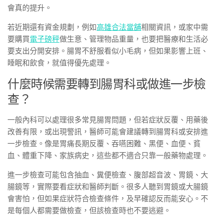
會真的提升。
若近期還有資金規劃，例如
高雄合法當舖
相關資訊，或家中需
要購買
電子磅秤
做生意、管理物品重量，也要把醫療和生活必
要支出分開安排。腸胃不舒服看似小毛病，但如果影響上班、
睡眠和飲食，就值得優先處理。
什麼時候需要轉到腸胃科或做進一步檢
查？
一般內科可以處理很多常見腸胃問題，但若症狀反覆、用藥後
改善有限，或出現警訊，醫師可能會建議轉到腸胃科或安排進
一步檢查。像是胃痛長期反覆、吞嚥困難、黑便、血便、貧
血、體重下降、家族病史，這些都不適合只靠一般藥物處理。
進一步檢查可能包含抽血、糞便檢查、腹部超音波、胃鏡、大
腸鏡等，實際要看症狀和醫師判斷。很多人聽到胃鏡或大腸鏡
會害怕，但如果症狀符合檢查條件，及早確認反而能安心。不
是每個人都需要做檢查，但該檢查時也不要逃避。