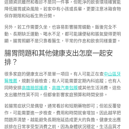
這類資訊雖然和看診不是同一件事，但乾淨的飲食環境確實能
降低腸胃感染風險。若家中有小孩或長輩，更要注意冰箱食物
保存期限和砧板生熟分開。
另外，若工作需要久坐，也容易影響腸胃蠕動。飯後完全不
動、長期缺乏運動、喝水不足，都可能讓便秘和脹氣變得更明
顯。腸胃照顧不是只靠看醫生，平常的作息和飲食同樣重要。
腸胃問題和其他健康支出怎麼一起安
排？
很多家庭的健康支出不是單一項目。有人可能正在查
中山區牙
醫推薦
，規劃牙齒檢查；有人可能需要定期內科追蹤；也有人
同時安排
高雄臉部護膚
、
高雄汽車包膜
或其他生活消費。這些
支出雖然性質不同，但都會影響家庭預算和時間安排。
若腸胃症狀只是偶發，通常看診和短期藥物即可；但若反覆發
作，可能需要進一步檢查，費用和時間就會增加。因此越早把
問題弄清楚，越能避免長期拖延造成更大的負擔。健康支出應
該排在日常享受型消費之前，因為身體狀況穩定，生活品質才