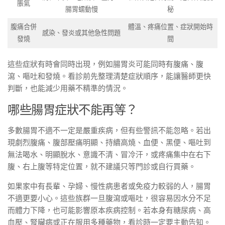
脹氣
腸胃蠕動慢
秘
腹痛合併
體溫、疼痛位置、症狀開始時
感染、發炎或其他急性問題
發燒
間
這些症狀有時會同時出現，例如腸胃炎可能同時有腹痛、腹
瀉、嘔吐和發燒。看診前先整理清楚症狀順序，能讓醫師更快
判斷，也能減少用藥不精準的情況。
哪些腸胃症狀不能再等？
多數腸胃不適不一定是嚴重疾病，但有些警訊不能忽略。若出
現劇烈腹痛、腹部壓痛明顯、持續高燒、血便、黑便、嘔吐到
無法喝水、明顯脫水、意識不清、冒冷汗，或疼痛集中在右下
腹、右上腹等特定位置，就不建議只等門診或自行買藥。
如果家中有長輩、孕婦、慢性病患者或免疫力較弱的人，腸胃
不適更要小心。這些族群一旦腹瀉或嘔吐，很容易因水分不足
而體力下降，也可能影響原本疾病控制。若本身有糖尿病、高
血壓、腎臟病或正在服用多種藥物，看診時一定要主動告知。