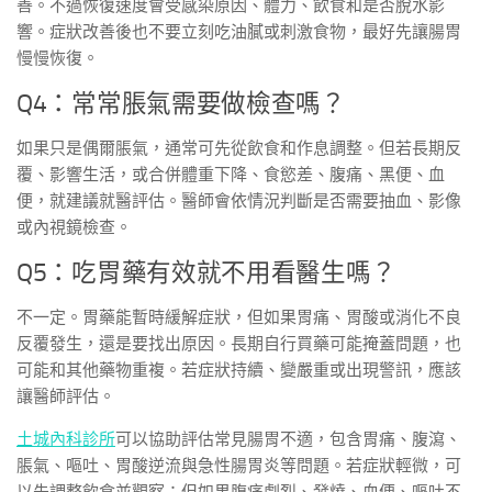
善。不過恢復速度會受感染原因、體力、飲食和是否脫水影
響。症狀改善後也不要立刻吃油膩或刺激食物，最好先讓腸胃
慢慢恢復。
Q4：常常脹氣需要做檢查嗎？
如果只是偶爾脹氣，通常可先從飲食和作息調整。但若長期反
覆、影響生活，或合併體重下降、食慾差、腹痛、黑便、血
便，就建議就醫評估。醫師會依情況判斷是否需要抽血、影像
或內視鏡檢查。
Q5：吃胃藥有效就不用看醫生嗎？
不一定。胃藥能暫時緩解症狀，但如果胃痛、胃酸或消化不良
反覆發生，還是要找出原因。長期自行買藥可能掩蓋問題，也
可能和其他藥物重複。若症狀持續、變嚴重或出現警訊，應該
讓醫師評估。
土城內科診所
可以協助評估常見腸胃不適，包含胃痛、腹瀉、
脹氣、嘔吐、胃酸逆流與急性腸胃炎等問題。若症狀輕微，可