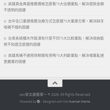
高雄黃金典當推薦價格怎麼看?5大估價重點，解決借款金額
不透明的困擾
台中全口重建推薦治療方式怎麼選?5大重建方案，解決缺牙
咀嚼不穩的困擾
台南系統櫃木作裝潢有什麼不同?5大比較重點，解決收納裝
修不知道怎麼選的困擾
高雄馬桶不通用保鮮膜有用嗎?5大判斷重點，解決堵塞亂通
更嚴重的困擾
seo安太歲衝第一 © 2026. All Rights Reserved.
Powered by
- Designed with the
Hueman theme