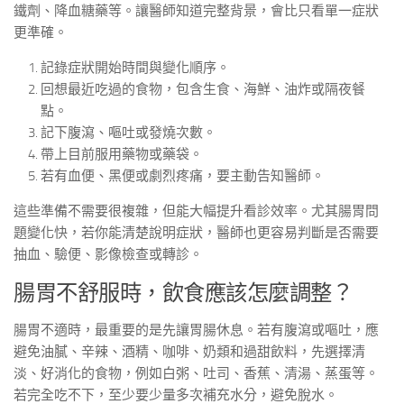
鐵劑、降血糖藥等。讓醫師知道完整背景，會比只看單一症狀
更準確。
記錄症狀開始時間與變化順序。
回想最近吃過的食物，包含生食、海鮮、油炸或隔夜餐
點。
記下腹瀉、嘔吐或發燒次數。
帶上目前服用藥物或藥袋。
若有血便、黑便或劇烈疼痛，要主動告知醫師。
這些準備不需要很複雜，但能大幅提升看診效率。尤其腸胃問
題變化快，若你能清楚說明症狀，醫師也更容易判斷是否需要
抽血、驗便、影像檢查或轉診。
腸胃不舒服時，飲食應該怎麼調整？
腸胃不適時，最重要的是先讓胃腸休息。若有腹瀉或嘔吐，應
避免油膩、辛辣、酒精、咖啡、奶類和過甜飲料，先選擇清
淡、好消化的食物，例如白粥、吐司、香蕉、清湯、蒸蛋等。
若完全吃不下，至少要少量多次補充水分，避免脫水。