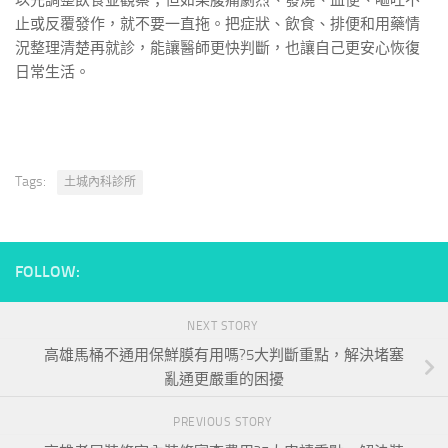
以先調整飲食並觀察；但如果腹痛劇烈、發燒、血便、嘔吐不
止或反覆發作，就不要一直拖。把症狀、飲食、排便和用藥情
況整理清楚再就診，能讓醫師更快判斷，也讓自己更安心恢復
日常生活。
Tags:
土城內科診所
FOLLOW:
NEXT STORY
高雄馬桶不通用保鮮膜有用嗎?5大判斷重點，解決堵塞
亂通更嚴重的困擾
PREVIOUS STORY