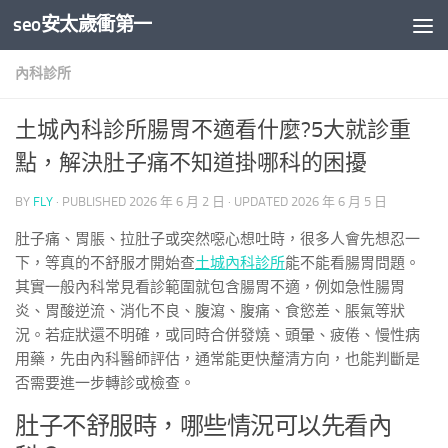
seo安太歲衝第一
Skip to content
內科診所
土城內科診所腸胃不適看什麼?5大就診重
點，解決肚子痛不知道掛哪科的困擾
BY
FLY
· PUBLISHED
2026 年 6 月 2 日
· UPDATED
2026 年 6 月 5 日
肚子痛、胃脹、拉肚子或突然噁心想吐時，很多人會先想忍一
下，等真的不舒服才開始查
土城內科診所
能不能看腸胃問題。
其實一般內科常見看診範圍就包含腸胃不適，例如急性腸胃
炎、胃酸逆流、消化不良、腹瀉、腹痛、食慾差、脹氣等狀
況。若症狀還不明確，或同時合併發燒、頭暈、疲倦、慢性病
用藥，先由內科醫師評估，通常能更快釐清方向，也能判斷是
否需要進一步轉診或檢查。
肚子不舒服時，哪些情況可以先看內