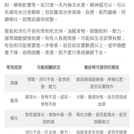
耐、藥物影響等。若只是一天內幾次水便，精神還可以，可以
先補充水分並觀察；但若腹瀉合併高燒、血便、劇烈腹痛、持
續嘔吐，就應該盡快就醫。
脹氣和消化不良則常和吃太快、油膩食物、碳酸飲料、壓力、
腸胃蠕動變慢有關。有些人長期胃脹，可能和生活習慣有關；
有些則可能需要進一步檢查。若症狀反覆數週以上，或伴隨體
重下降、吞嚥困難、黑便，就不要只靠成藥壓下去。
常見症狀
可能相關狀況
看診時可提供的資訊
胃酸、消化不良、飲食刺
飯前痛或飯後痛、疼痛位置、
胃痛
激、壓力
是否反覆發作
腸胃炎、食物不潔、感染、
次數、糞便狀態、是否發燒或
腹瀉
食物不耐
血便
急性腸胃炎、食物中毒、胃
嘔吐次數、是否能喝水、是否
嘔吐
部刺激
頭暈無力
消化不良、吃太快、壓力、
和飲食是否有關、是否伴隨便