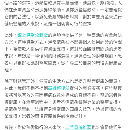
個不錯的選擇。這類借款通常手續簡便、速度快，能夠幫助人
們在急需資金時迅速獲得幫助。選擇這些借款時，一定要確保
它們的合法性，以避免後續的財務糾紛。對於需要資金來進行
健康管理的人來說，這是一個切實可行的選擇。
此外，
線上貸款免聯徵
的選項也提供了另一種靈活的資金解決
方案。這種貸款方式，通常能夠在不影響個人信用評分的情況
下，為借款人提供快速資金支持。這對於面臨健康問題的患者
來說，無疑是一種便利的財務選擇。通過合理的財務規劃，患
者可以更好地應對醫療開支，從而專注於自身的康復與健康管
理。
除了財務管理外，健康的生活方式也是提升整體健康的關鍵。
在此，我們不得不提到
高雄整復所
提供的專業服務。這些整復
服務可以有效改善因疾病或意外造成的身體不適，幫助患者恢
復健康。在治療過程中，患者不僅能夠獲得專業的醫療支持，
還能夠學習到一些維持身體健康的知識與技巧。透過這樣的專
業支持，患者的康復速度會得到明顯提升。
最後，對於熱愛騎行的人來說，
二手重機推薦
也許會是他們生