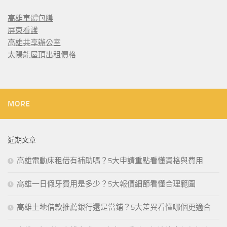
高雄車體包膜
屏東看護
高雄共享辦公室
太陽能屋頂出租價格
MORE
近期文章
高雄電動床租借有補助嗎？5大申請重點看懂資格與費用
高雄一日假牙費用是多少？5大報價細節看懂合理範圍
高雄土地借款推薦銀行還是當鋪？5大差異看懂哪個更適合