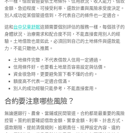
不一樣。借款管道要依土地條件、信用狀況、收入能力、借款
金額、急迫程度、可接受利率、還款計畫與風險承受度決定。
別人成功從某個管道借到，不代表自己的條件也一定適合。
這和
台中兒童舒眠
這類需要個別評估的服務一樣，每個孩子的
身體狀況、治療需求和配合度不同，不能直接套用別人的經
驗。土地借款也是如此，必須回到自己的土地條件與還款能
力，不能只聽他人推薦。
土地條件完整，不代表借款人信用一定通過。
信用條件好，也要看土地是否容易設定與估價。
資金很急時，更要避免簽下看不懂的合約。
額度高不代表一定適合借滿。
別人的成功經驗只能參考，不能直接套用。
合約要注意哪些風險？
無論選銀行、農會、當鋪或民間管道，合約都是最重要的風險
控管。簽約前要確認借款金額、實拿金額、利率、計息方式、
還款期限、提前清償規則、逾期責任、抵押設定內容、違約