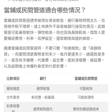
當鋪或民間管道適合哪些情況？
當鋪或民間管道通常被用在資金較急、銀行審核時間太久、信
用條件較不理想，或土地條件不容易被銀行接受的情況。這類
管道可能審核較快、彈性較高，但也因為風險較高，借款人更
要確認費用、利率、抵押設定、還款期限與違約條款。
選擇當鋪或民間管道時，不要只聽「快速撥款」或「高額核
貸」，而要問清楚實際拿到多少、每月要還多少、總還款是多
少、是否有手續費、代書費、設定費、提前清償費、展延費，
以及逾期後土地權利會受到什麼影響。
比較項目
銀行
當鋪或民間管道
審核速度
通常較慢
可能較快
文件要求
較完整、較嚴謹
可能較彈性
利率與費
通常較制度化
需特別確認總成本