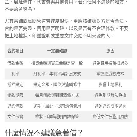
金、展延條件、代書費與其他費用。若有任何不清楚的地方，
不要急著簽名。
尤其當鋪或民間管道若速度很快，更應該確認對方是否合法、
合約是否完整、費用是否明確，以及是否有不合理條款。不要
把土地權狀、印鑑證明或重要文件交給不明來源的人。
合約項目
一定要確認
原因
借款金額
核貸金額與實拿金額是否一致
避免費用被預扣過多
利率
月利率、年利率與計息方式
掌握總還款成本
抵押設定
設定金額、順位與塗銷條件
影響土地權利
還款期限
每月還款與到期清償方式
避免到期無法負擔
違約條款
逾期、展延、提前清償費用
避免違約成本過高
文件保管
權狀、印鑑證明由誰保管
降低文件被濫用風險
什麼情況不建議急著借？