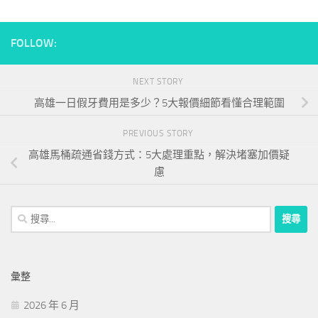
FOLLOW:
NEXT STORY
高雄一日假牙費用是多少？5大報價細節看懂合理範圍
PREVIOUS STORY
高雄馬桶疏通省錢方式：5大處理重點，解決堵塞加價疑
慮
搜
尋
關
鍵
彙整
字:
2026 年 6 月