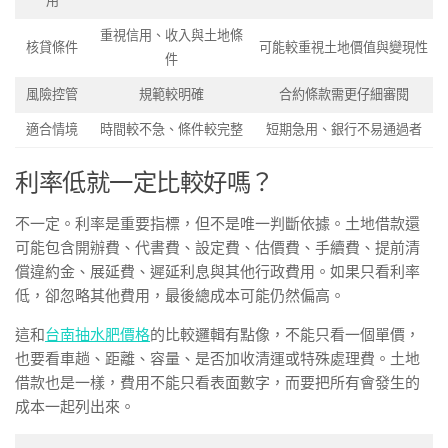
用
重視信用、收入與土地條
核貸條件
可能較重視土地價值與變現性
件
風險控管
規範較明確
合約條款需更仔細審閱
適合情境
時間較不急、條件較完整
短期急用、銀行不易通過者
利率低就一定比較好嗎？
不一定。利率是重要指標，但不是唯一判斷依據。土地借款還
可能包含開辦費、代書費、設定費、估價費、手續費、提前清
償違約金、展延費、遲延利息與其他行政費用。如果只看利率
低，卻忽略其他費用，最後總成本可能仍然偏高。
這和
台南抽水肥價格
的比較邏輯有點像，不能只看一個單價，
也要看車趟、距離、容量、是否加收清運或特殊處理費。土地
借款也是一樣，費用不能只看表面數字，而要把所有會發生的
成本一起列出來。