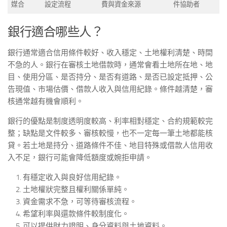
媒合
設定流程
費與資金來源
件協助者
銀行適合哪些人？
銀行通常適合信用條件較好、收入穩定、土地權利清楚、時間
不急的人。銀行在審核土地借款時，通常會看土地所在地、地
目、使用分區、是否持分、是否有道路、是否已設定抵押、公
告現值、市場估價、借款人收入與信用紀錄。條件越清楚，審
核通常越有機會順利。
銀行的優點是制度透明度較高、利率相對穩定、合約規範較完
整；缺點是文件較多、審核較慢，也不一定每一筆土地都能核
貸。若土地是持分、道路條件不佳、地目特殊或借款人信用收
入不足，銀行可能會降低額度或婉拒申請。
有穩定收入與良好信用紀錄。
土地權狀完整且權利關係單純。
資金需求不急，可等待審核流程。
希望利率與還款條件較制度化。
可以提供財力證明、身分資料與土地資料。