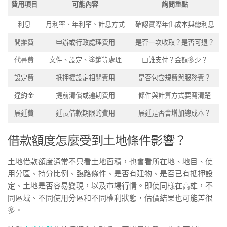
費用項目
可能內容
詢問重點
利息
月利率、年利率、計息方式
確認實際年化成本與總利息
開辦費
申辦或行政處理費用
是否一次收取？是否可退？
代書費
文件、設定、塗銷等處理
由誰支付？金額多少？
設定費
抵押權設定相關費用
是否包含規費與服務費？
違約金
提前清償或逾期費用
條件與計算方式要寫清楚
展延費
延長借款期限的費用
展延是否會增加總成本？
借款額度怎麼受到土地條件影響？
土地借款額度通常不只看土地面積，也會看所在地、地目、使
用分區、持分比例、臨路條件、是否有建物、是否已有抵押設
定、土地是否容易變現，以及市場行情。即使同樣在高雄，不
同區域、不同使用分區和不同權利狀態，估價結果也可能差很
多。