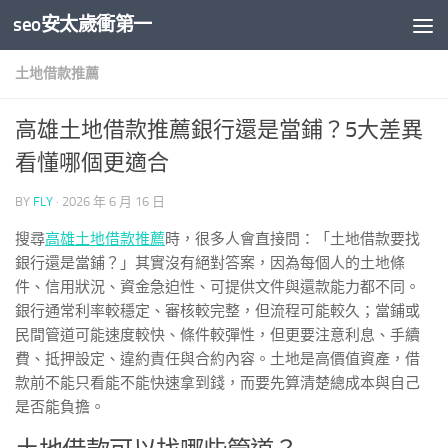
seo安太歲衝第一
Skip to content
土地借款推薦
高雄土地借款推薦銀行還是當鋪？5大差異
看懂哪個更適合
BY
FLY
·
2026 年 6 月 16 日
搜尋
高雄土地借款推薦
時，很多人會直接問：「土地借款要找
銀行還是當鋪？」其實沒有絕對答案，因為每個人的土地條
件、信用狀況、資金急迫性、可提供文件與還款能力都不同。
銀行通常利率較穩定、審核較完整，但流程可能較久；當鋪或
民間管道可能速度較快、條件較彈性，但更要注意利息、手續
費、抵押設定、違約責任與合約內容。土地是高價值資產，借
款前不能只看能不能快速拿到錢，而要先算清楚總成本與自己
是否能負擔。