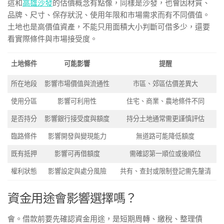
這和
高雄沙發
的估價概念有點像，同樣是沙發，也會因材質、
品牌、尺寸、保存狀況、使用年限和市場需求而有不同價值。
土地也是高價值資產，不能只用面積大小判斷可借多少，還要
看實際條件與市場接受度。
土地條件
可能影響
提醒
所在地段
影響市場價值與流通性
市區、郊區估價差異大
使用分區
影響可利用性
住宅、商業、農地條件不同
是否持分
影響銀行接受度與額度
持分土地通常需更謹慎評估
臨路條件
影響開發與變現能力
無道路可能降低額度
既有抵押
影響可再借額度
需確認第一順位或後順位
權利狀態
影響設定與處分風險
共有、查封或限制登記需先釐清
資金用途會影響選擇嗎？
會。借款前要先確認資金用途，是短期周轉、繳稅、整理債