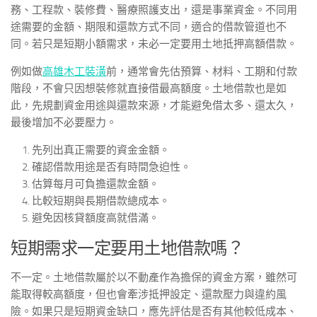
務、工程款、裝修費、醫療照護支出，還是事業資金。不同用
途需要的金額、期限和還款方式不同，適合的借款管道也不
同。若只是短期小額需求，未必一定要用土地抵押高額借款。
例如做
高雄木工裝潢
前，通常會先估預算、材料、工期和付款
階段，不會只因想裝修就直接借最高額度。土地借款也是如
此，先規劃資金用途與還款來源，才能避免借太多、還太久，
最後增加不必要壓力。
先列出真正需要的資金金額。
確認借款用途是否有時間急迫性。
估算每月可負擔還款金額。
比較短期與長期借款總成本。
避免因核貸額度高就借滿。
短期需求一定要用土地借款嗎？
不一定。土地借款屬於以不動產作為擔保的資金方案，雖然可
能取得較高額度，但也會牽涉抵押設定、還款壓力與違約風
險。如果只是短期資金缺口，應先評估是否有其他較低成本、