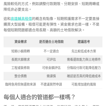
風險較低的方式，例如調整付款期限、分期安排、短期周轉或
降低非必要支出。
這和
高雄輔具租借
的概念有點像，短期照護需求不一定要直接
購買大型設備，租借可能更有彈性。資金需求也是一樣，不是
每個短期問題都適合用長期、高額的土地借款解決。
資金需求
是否適合土地借款
建議思考
短期小額周轉
不一定適合
先比較低成本方案
長期大額需求
可評估
需看還款能力與土地條件
工程或裝修款
可依金額評估
分階段付款可能降低壓力
整合債務
需謹慎
確認是否真的降低總成本
臨時急用但無還款來源
不建議貿然申請
可能增加違約風險
每個人適合的管道都一樣嗎？