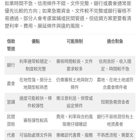
如果時間不急、信用條件不錯、文件完整，銀行或農會通常是
優先比較的方向；如果急需資金、文件較不完整或銀行審核不
易通過，部分人會考慮當鋪或民間管道，但這類方案更要看清
楚利率、費用、展延條件與違約風險。
借款
優點
可能限制
適合對象
管道
利率通常較穩定、
審核時間較長、文件
信用良好、收入穩
銀行
制度較完整
要求較多
定、時間較不急
在地性強，部分土
仍需審核土地與財力
農地、在地土地或符
農會
地類型較熟悉
條件
合農會條件者
速度可能較快，條
需注意利息、保管或
當鋪
短期急需資金者
件較彈性
設定條件
民間
費用、利率與合約風
銀行不易核貸但有土
審核彈性較高
貸款
險需仔細確認
地資產者
代書
可協助處理文件與
需確認代書費、服務
不熟悉流程、需要文