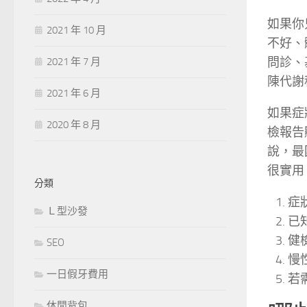
如果你
2021 年 10 月
不好、
問診、
2021 年 7 月
陳代謝
2021 年 6 月
如果症
2020 年 8 月
檢報告
說，最
很實用
分類
症
Ｌ型沙發
已
健
SEO
慢
一日假牙費用
若
休閒背包