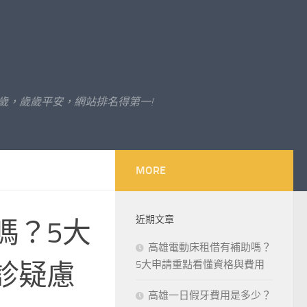
歲，歲歲平安，網站排名得第一!
MORE
近期文章
嗎？5大
高雄電動床租借有補助嗎？
診疑慮
5大申請重點看懂資格與費用
高雄一日假牙費用是多少？