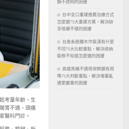
額不透明的困擾
台中全口重建推薦治療方式
怎麼選?5大重建方案，解決缺
牙咀嚼不穩的困擾
台南系統櫃木作裝潢有什麼
不同?5大比較重點，解決收納
裝修不知道怎麼選的困擾
高雄馬桶不通用保鮮膜有用
嗎?5大判斷重點，解決堵塞亂
通更嚴重的困擾
起考量年齡、生
腸胃不適、頭痛
家醫科門診。