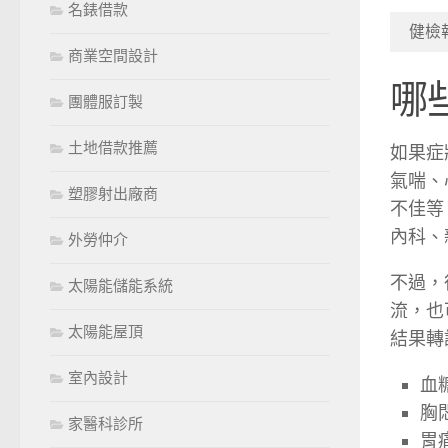
名錶借款
健檢
商業空間設計
哪
團體服訂製
土地借款推薦
如果症
氣喘、
塑膠射出廠商
不佳等
內科、
外勞仲介
不過，
太陽能儲能系統
流，也
太陽能屋頂
結果轉
室內設計
血
胸
家醫科診所
胃