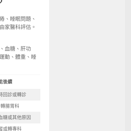
？
倦、睡眠問題、
由家醫科評估。
、血糖、肝功
運動、體重、睡
能後續
時回診或轉診
時轉腸胃科
血糖或其他原因
蹤或轉專科