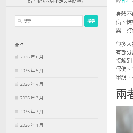
點，解決收納不足與空間壓迫
BY
FLY
·
身體不
搜
病、健
尋
異，幫
關
鍵
很多人
彙整
字:
有部分
2026 年 6 月
接觸到
保健、
2026 年 5 月
單說，
2026 年 4 月
兩
2026 年 3 月
2026 年 2 月
2026 年 1 月