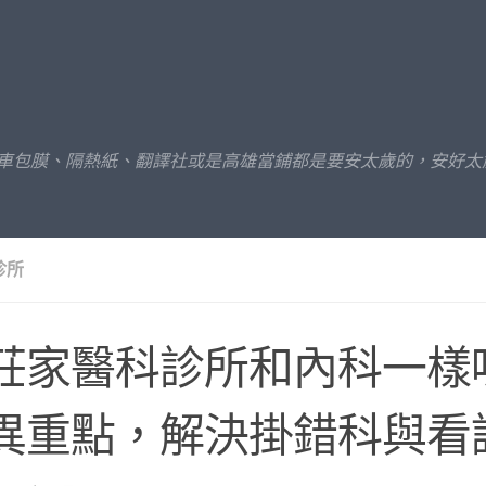
汽車包膜、隔熱紙、翻譯社或是高雄當鋪都是要安太歲的，安好太
診所
莊家醫科診所和內科一樣
異重點，解決掛錯科與看