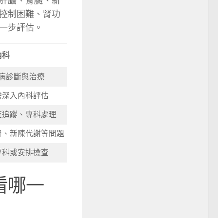
肝膽、腎臟、新
控制困難、腎功
一步評估。
內科
病診斷與治療
需深入內科評估
查追蹤、專科處理
腎、新陳代謝等問題
專科或安排檢查
看哪一