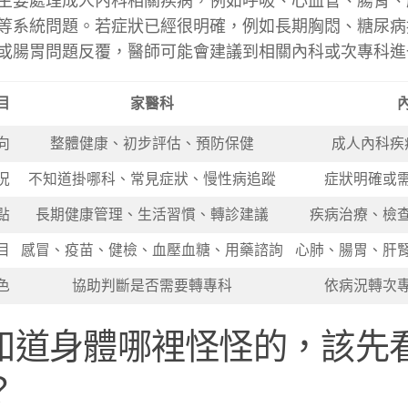
主要處理成人內科相關疾病，例如呼吸、心血管、腸胃、
等系統問題。若症狀已經很明確，例如長期胸悶、糖尿病
或腸胃問題反覆，醫師可能會建議到相關內科或次專科進
目
家醫科
向
整體健康、初步評估、預防保健
成人內科疾
況
不知道掛哪科、常見症狀、慢性病追蹤
症狀明確或
點
長期健康管理、生活習慣、轉診建議
疾病治療、檢
目
感冒、疫苗、健檢、血壓血糖、用藥諮詢
心肺、腸胃、肝
色
協助判斷是否需要轉專科
依病況轉次
知道身體哪裡怪怪的，該先
？