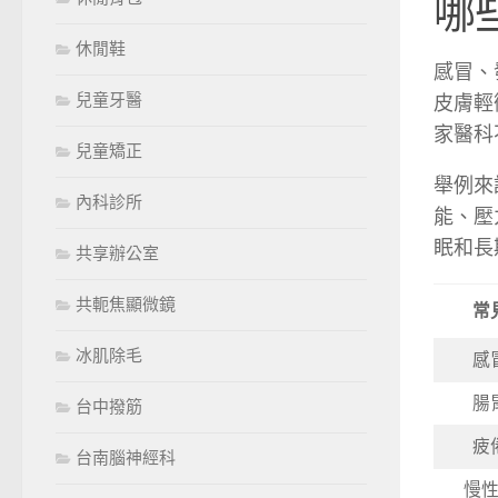
哪
休閒鞋
感冒、
兒童牙醫
皮膚輕
家醫科
兒童矯正
舉例來
內科診所
能、壓
眠和長
共享辦公室
共軛焦顯微鏡
常
冰肌除毛
感
腸
台中撥筋
疲
台南腦神經科
慢