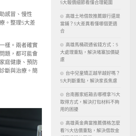
5大報價細節看懂合理範圍
助感冒、慢性
高雄土地借款推薦銀行還是
療。整理5大差
當鋪？5大差異看懂哪個更適
合
一樣。兩者確實
高雄馬桶疏通省錢方式：5
大處理重點，解決堵塞加價疑
問題，都可能會
慮
家庭健康、預防
診斷與治療。簡
台中兒童矯正越早越好嗎？
5大判斷重點，解決家長焦慮
台南搬家紙箱去哪裡拿?5大
取得方式，解決打包材料不夠
用的困擾
高雄黃金典當推薦價格怎麼
看?5大估價重點，解決借款金