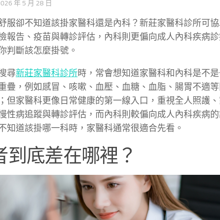
2026 年 5 月 28 日
舒服卻不知道該掛家醫科還是內科？新莊家醫科診所可協
檢報告、疫苗與轉診評估，內科則更偏向成人內科疾病診
你判斷該怎麼掛號。
搜尋
新莊家醫科診所
時，常會想知道家醫科和內科是不是
重疊，例如感冒、咳嗽、血壓、血糖、血脂、腸胃不適等
；但家醫科更像日常健康的第一線入口，重視全人照護、
慢性病追蹤與轉診評估，而內科則較偏向成人內科疾病的
不知道該掛哪一科時，家醫科通常很適合先看。
者到底差在哪裡？