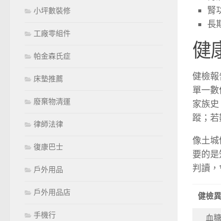
腎
小坪數裝修
長
工廠零組件
健
帕金森氏症
健檢報
床墊推薦
單一數
廢棄物清運
家族史
蹤；若
律師法律
像土城
復康巴士
要的是
判讀，
戶外用品
戶外用品店
健檢
手機行
血