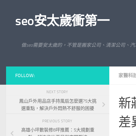
Skip to content
seo安太歲衝第一
做seo需要安太歲的，不管是搬家公司、清潔公司、
FOLLOW:
家醫科
NEXT STORY
新
鳳山戶外用品店手持風扇怎麼選?5大挑
選重點，解決戶外悶熱不舒服的困擾
差
PREVIOUS STORY
高雄小坪數裝修8坪推薦：5大規劃重