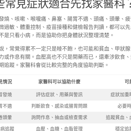
些常見症狀適合先找家醫科
發燒、咳嗽、喉嚨痛、鼻塞、腸胃不適、頭痛、頭暈、疲
微過敏、體重控制、疫苗接種和健檢報告判讀，都可以先
不是只看小病，而是協助你把身體狀況整理清楚。
說，常覺得累不一定只是睡不飽，也可能和貧血、甲狀腺
力或作息有關。血壓高也不只是開藥而已，還牽涉飲食、
期追蹤。家醫科會從比較完整的角度協助判斷。
見情況
家醫科可以協助什麼
可
冒發燒
評估症狀、用藥與警訊
症狀加重
胃不適
判斷飲食、感染或腸胃問題
必要
倦頭暈
詢問作息、抽血或檢查需求
追蹤貧血、
性病追蹤
血壓、血糖、血脂管理
穩定追