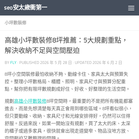
seo安太歲衝第一
Skip to content
小坪數裝修
高雄小坪數裝修8坪推薦：5大規劃重點，
解決收納不足與空間壓迫
BY
FLY
· PUBLISHED
2026 年 5 月 28 日
· UPDATED
2026 年 6 月 2 日
8坪小空間裝修最怕收納不夠、動線卡住、家具太大與預算失
控。整理小坪數格局、櫃體、照明、家具尺寸與預算分配重
點，幫你把有限坪數規劃成好住、好收、好整理的生活空間。
規劃
高雄小坪數裝修
8坪空間時，最重要的不是把所有機能都塞
進去，而是先想清楚每天真正會用到哪些區域。8坪看似很小，
但只要動線、收納、家具尺寸和光線安排得好，仍然可以住得
舒服。反過來說，如果一開始沒有規劃，買了太大的床、太深
的櫃子或過多家具，很快就會出現走道變窄、物品沒地方放、
空間壓迫又難整理的問題。