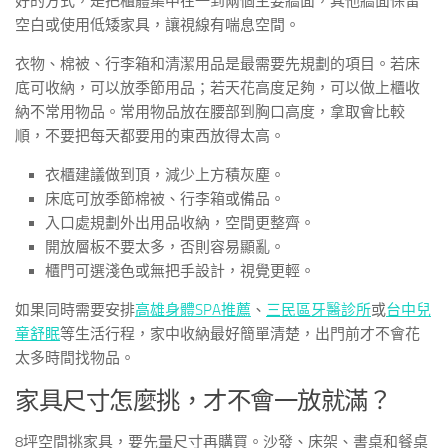
好的方式，是把櫃體集中在一到兩個主要牆面，其他牆面保留
空白或使用低矮家具，讓視線有喘息空間。
衣物、棉被、行李箱和清潔用品是最需要先規劃的項目。若床
底可收納，可以放季節用品；若天花高度足夠，可以做上櫃收
納不常用物品。常用物品放在腰部到胸口高度，拿取會比較
順，不要把每天都要用的東西放得太高。
衣櫃建議做到頂，減少上方積灰塵。
床底可放季節棉被、行李箱或備品。
入口處規劃外出用品收納，空間更整齊。
開放層板不要太多，否則容易顯亂。
櫃門可選淺色或無把手設計，視覺更輕。
如果同時需要安排
高雄身體SPA推薦
、
三民區牙醫診所
或
台中兒
童舒眠
等生活行程，家中收納最好簡單清楚，出門前才不會花
太多時間找物品。
家具尺寸怎麼挑，才不會一放就滿？
8坪空間挑家具，要先量尺寸再購買。沙發、床架、書桌和餐桌