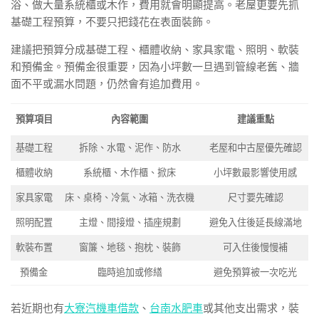
浴、做大量系統櫃或木作，費用就會明顯提高。老屋更要先抓
基礎工程預算，不要只把錢花在表面裝飾。
建議把預算分成基礎工程、櫃體收納、家具家電、照明、軟裝
和預備金。預備金很重要，因為小坪數一旦遇到管線老舊、牆
面不平或漏水問題，仍然會有追加費用。
預算項目
內容範圍
建議重點
基礎工程
拆除、水電、泥作、防水
老屋和中古屋優先確認
櫃體收納
系統櫃、木作櫃、掀床
小坪數最影響使用感
家具家電
床、桌椅、冷氣、冰箱、洗衣機
尺寸要先確認
照明配置
主燈、間接燈、插座規劃
避免入住後延長線滿地
軟裝布置
窗簾、地毯、抱枕、裝飾
可入住後慢慢補
預備金
臨時追加或修繕
避免預算被一次吃光
若近期也有
大寮汽機車借款
、
台南水肥車
或其他支出需求，裝