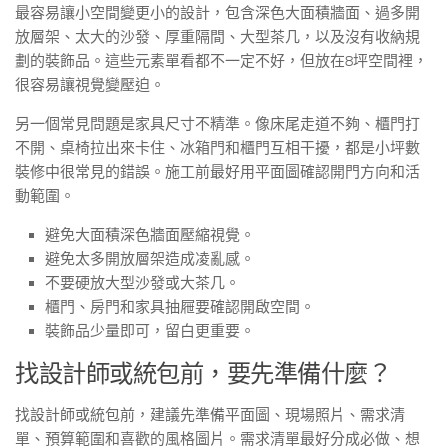
最容易讓小空間變更小的設計，包含深色大面積牆面、過多開
放層架、太大的沙發、厚重隔間、大型茶几，以及沒有收納規
劃的裝飾品。這些元素單看都不一定不好，但放在8坪空間裡，
很容易讓視覺變壓迫。
另一個常見問題是家具尺寸不精準。像床尾走道不夠、櫃門打
不開、桌椅拉出來卡住、冰箱門和櫃門互相干擾，都是小坪數
裝修中很常見的錯誤。施工前最好用平面圖確認開門方向和活
動範圍。
避免大面積深色牆面壓縮視覺。
避免太多開放層架造成凌亂感。
不要硬放大型沙發或大茶几。
櫃門、房門和家具抽屜要確認開啟空間。
裝飾品少量即可，留白更重要。
找設計師或統包前，要先準備什麼？
找設計師或統包前，建議先準備平面圖、現場照片、需求清
單、預算範圍和喜歡的風格圖片。需求清單最好分成必做、想