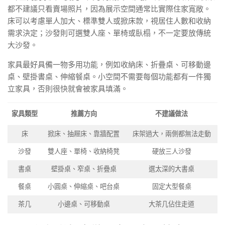
都不建議只看賣場照片，因為展示空間通常比實際住家寬敞。
床可以考慮單人加大、標準雙人或掀床款，視居住人數和收納
需求決定；沙發則可選雙人座、單椅或臥榻，不一定要放傳統
大沙發。
家具最好具備一物多用功能，例如收納床、折疊桌、可移動邊
桌、壁掛書桌、伸縮餐桌。小空間不需要每個功能都有一件獨
立家具，否則很快就會被家具填滿。
家具類型
推薦方向
不建議做法
床
掀床、抽屜床、靠牆配置
床架過大，兩側都無法走動
沙發
雙人座、單椅、收納椅凳
硬放三人沙發
書桌
壁掛桌、窄桌、折疊桌
選太深的大書桌
餐桌
小圓桌、伸縮桌、吧台桌
固定大型餐桌
茶几
小邊桌、可移動桌
大茶几佔住走道