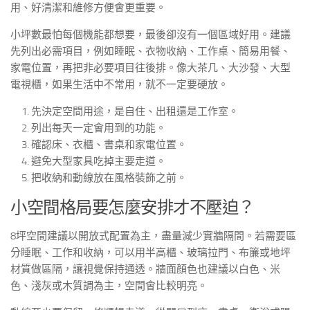
用、好清潔和維修方便會更重要。
小坪數最怕每個機能都想要，最後卻沒有一個區域好用。建議
先列出必需項目，例如睡眠、衣物收納、工作桌、簡易用餐、
家電位置，再把非必要項目往後排。像大茶几、大沙發、大型
電視櫃，如果生活中不常用，就不一定要硬放。
先決定空間用途，是自住、出租還是工作室。
列出每天一定會用到的功能。
確認床、衣櫃、書桌和家電位置。
避免大型家具吃掉主要走道。
把收納和動線放在風格裝飾之前。
小空間格局要怎麼安排才不壓迫？
8坪空間建議以開放式配置為主，盡量減少實牆隔間。若需要區
分睡眠、工作和收納，可以用半高櫃、玻璃拉門、布簾或地坪
材質做區隔，讓視覺保持通透。牆面顏色也建議以白色、米
色、淺灰或木質調為主，空間會比較明亮。