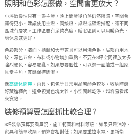
照明和色彩怎麼做，空間會更放大？
小坪數最怕只有一盞主燈，晚上開燈後角落仍然陰暗，空間會
顯得更小。建議使用主燈、間接燈、桌燈或壁燈搭配，讓不同
區域有層次。工作區要有足夠亮度，睡眠區則可以用暖色光，
讓休息感更好。
色彩部分，牆面、櫃體和大型家具可以用淺色系，局部再用木
紋、深色五金、布料或小物增加重點。不要在8坪空間裡放太多
強烈顏色，容易顯亂。如果想要個性，可以選一面牆或一組家
具當主角，其餘保持簡潔。
像
高雄休閒鞋
、雨具、包包等日常用品若顏色較多，收納時最
好藏進櫃內，避免視覺色塊太雜。小空間越乾淨，越容易看起
來寬敞。
裝修預算要怎麼抓比較合理？
8坪裝修預算要看屋況、施工範圍和材料等級。如果只是油漆、
家具和簡單收納，預算會相對低；如果要重拉水電、更新衛