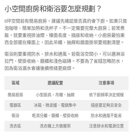
小空間廚房和衛浴要怎麼規劃？
8坪空間若有簡易廚房，建議先確認是否真的會下廚。如果只是
泡咖啡、簡單加熱和洗杯子，不一定需要完整大廚房；若常煮
飯，就要重視排油煙、檯面長度、插座和收納。小廚房最怕東
西全部擺在檯面上，因此吊櫃、抽屜和牆面掛架要規劃清楚。
衛浴則要重視防水、排水和通風。若衛浴空間小，可以選淋浴
拉門、壁掛收納、鏡櫃和淺色磁磚。不要為了省錢忽略防水，
因為衛浴漏水會讓後續修繕更麻煩。
區域
建議配置
注意事項
簡易廚房
小型廚具、吊櫃、抽屜
依下廚頻率決定規模
電器區
冰箱、微波爐、電鍋集中
插座要足夠且安全
衛浴
乾濕分離、鏡櫃、壁掛收納
防水和通風不能省
洗衣區
洗衣機上方做層架
注意排水和電源位置