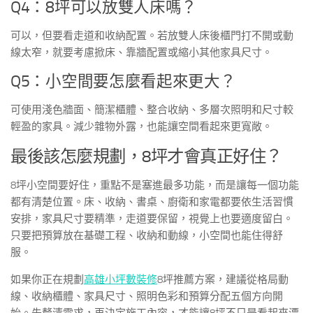
Q4：8坪可以放雙人床嗎？
可以，但要看走道和收納配置。若放雙人床後櫃門打不開或動
線太窄，就要考慮掀床、靠牆配置或縮小其他家具尺寸。
Q5：小空間要怎麼看起來更大？
可使用淺色牆面、簡潔櫃體、整合收納、多層次照明和尺寸較
輕盈的家具。減少雜物外露，也能讓空間看起來更寬敞。
最後該怎麼規劃，8坪才會真正好住？
8坪小空間要好住，重點不是塞進最多功能，而是讓每一個功能
都有清楚位置。床、收納、書桌、廚衛和家電都要依生活習慣
安排，家具尺寸要精準，走道要保留，視覺上也要適度留白。
只要把預算放在基礎工程、收納和動線，小空間也能住得舒
服。
如果你正在規劃
高雄小坪數裝修
8坪推薦方案，建議從格局動
線、收納櫃體、家具尺寸、照明色彩和預算分配五個方向開
始。先釐清需求，再決定施工內容，才能讓8坪不只是看起來漂