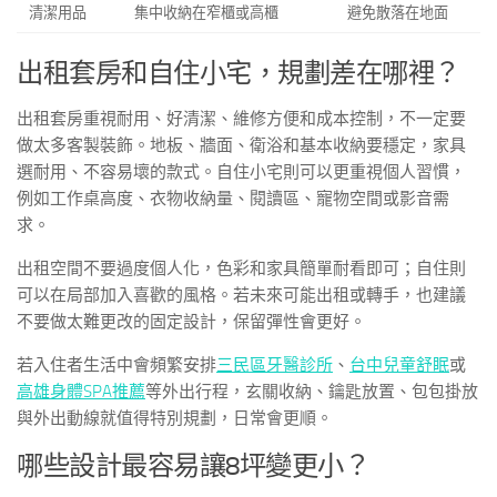
清潔用品
集中收納在窄櫃或高櫃
避免散落在地面
出租套房和自住小宅，規劃差在哪裡？
出租套房重視耐用、好清潔、維修方便和成本控制，不一定要
做太多客製裝飾。地板、牆面、衛浴和基本收納要穩定，家具
選耐用、不容易壞的款式。自住小宅則可以更重視個人習慣，
例如工作桌高度、衣物收納量、閱讀區、寵物空間或影音需
求。
出租空間不要過度個人化，色彩和家具簡單耐看即可；自住則
可以在局部加入喜歡的風格。若未來可能出租或轉手，也建議
不要做太難更改的固定設計，保留彈性會更好。
若入住者生活中會頻繁安排
三民區牙醫診所
、
台中兒童舒眠
或
高雄身體SPA推薦
等外出行程，玄關收納、鑰匙放置、包包掛放
與外出動線就值得特別規劃，日常會更順。
哪些設計最容易讓8坪變更小？