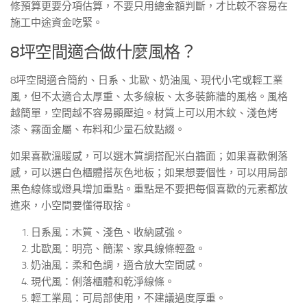
修預算更要分項估算，不要只用總金額判斷，才比較不容易在
施工中途資金吃緊。
8坪空間適合做什麼風格？
8坪空間適合簡約、日系、北歐、奶油風、現代小宅或輕工業
風，但不太適合太厚重、太多線板、太多裝飾牆的風格。風格
越簡單，空間越不容易顯壓迫。材質上可以用木紋、淺色烤
漆、霧面金屬、布料和少量石紋點綴。
如果喜歡溫暖感，可以選木質調搭配米白牆面；如果喜歡俐落
感，可以選白色櫃體搭灰色地板；如果想要個性，可以用局部
黑色線條或燈具增加重點。重點是不要把每個喜歡的元素都放
進來，小空間要懂得取捨。
日系風：木質、淺色、收納感強。
北歐風：明亮、簡潔、家具線條輕盈。
奶油風：柔和色調，適合放大空間感。
現代風：俐落櫃體和乾淨線條。
輕工業風：可局部使用，不建議過度厚重。