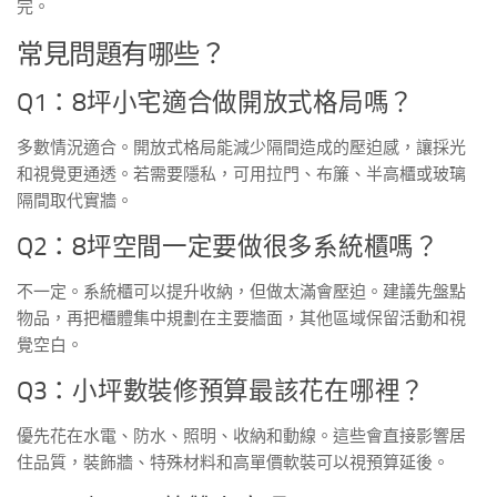
完。
常見問題有哪些？
Q1：8坪小宅適合做開放式格局嗎？
多數情況適合。開放式格局能減少隔間造成的壓迫感，讓採光
和視覺更通透。若需要隱私，可用拉門、布簾、半高櫃或玻璃
隔間取代實牆。
Q2：8坪空間一定要做很多系統櫃嗎？
不一定。系統櫃可以提升收納，但做太滿會壓迫。建議先盤點
物品，再把櫃體集中規劃在主要牆面，其他區域保留活動和視
覺空白。
Q3：小坪數裝修預算最該花在哪裡？
優先花在水電、防水、照明、收納和動線。這些會直接影響居
住品質，裝飾牆、特殊材料和高單價軟裝可以視預算延後。