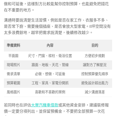
做和可延後，這樣對方比較能幫你控制預算，也能避免把錢花
在不重要的地方。
溝通時要說清楚生活習慣，例如是否在家工作、衣服多不多、
是否常下廚、需要幾個插座、是否會放大型家電。8坪空間沒有
太多浪費餘地，越早把需求說清楚，後續修改越少。
準備資料
內容
目的
平面圖
尺寸、門窗、樑柱、衛浴位置
方便初步規劃
現場照片
牆面、地板、天花、管線
讓對方了解屋況
需求清單
必做、想做、可延後
控制預算優先順序
預算範圍
工程、家具、家電分開抓
避免設計超出能力
風格圖片
喜歡和不喜歡的案例
減少溝通落差
若同時也在評估
大寮汽機車借款
或其他資金安排，建議裝修報
價一定要分項列出，並保留預備金，不要把全部預算一次花