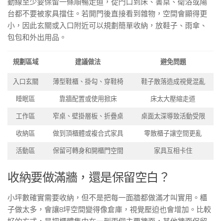
動線至少要保留一條順暢走道，從門口到床、書桌、衛浴或陽
台都不要被家具擋住。若開門後直接看到雜物，空間會顯得更
小，因此玄關或入口附近可以規劃簡單收納，放鞋子、雨傘、
包包和外出用品。
規劃區域
建議做法
避免問題
入口玄關
薄型鞋櫃、掛勾、穿鞋椅
鞋子散落造成視覺混亂
睡眠區
靠牆配置或使用掀床
床太大壓縮走道
工作區
窄桌、壁掛層板、折疊桌
桌面太深導致活動受限
收納區
做到頂櫃體或複合式家具
零散櫃子讓空間更亂
活動區
保留可轉身和開櫃門空間
家具互相卡住
收納要做滿牆，還是保留空白？
小坪數確實需要收納，但不是把每一面牆都做滿才叫實用。櫃
子做太多，會讓8坪空間變得像倉庫，視覺壓迫也會增加。比較