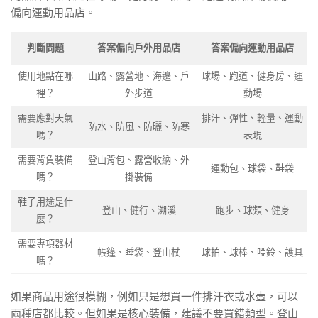
偏向運動用品店。
判斷問題
答案偏向戶外用品店
答案偏向運動用品店
使用地點在哪
山路、露營地、海邊、戶
球場、跑道、健身房、運
裡？
外步道
動場
需要應對天氣
排汗、彈性、輕量、運動
防水、防風、防曬、防寒
嗎？
表現
需要背負裝備
登山背包、露營收納、外
運動包、球袋、鞋袋
嗎？
掛裝備
鞋子用途是什
登山、健行、溯溪
跑步、球類、健身
麼？
需要專項器材
帳篷、睡袋、登山杖
球拍、球棒、啞鈴、護具
嗎？
如果商品用途很模糊，例如只是想買一件排汗衣或水壺，可以
兩種店都比較。但如果是核心裝備，建議不要買錯類型。登山