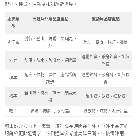
排汗、輕量、活動度和訓練舒適度。
服飾類
高雄戶外用品店重點
運動用品店重點
型
健行、登山、防曬、長時間戶
排汗衣
跑步、健身、球類、訓練
外
運動外套、暖身外套、訓練
外套
防風、防水、防潑水、保暖層
外套
耐磨、快乾、彈性、適合蹲爬
運動短褲、緊身褲、訓練長
褲子
跨步
褲
登山襪、防磨、排汗、厚度支
襪子
跑步襪、球襪、運動襪
撐
帽子
遮陽、防曬、戶外保護
運動帽、球帽、吸汗造型
如果你要去山上、露營、旅行或長時間在戶外，戶外用品店的
服飾會更貼近需求。它們通常會考慮高雄日曬、午後雷陣雨、