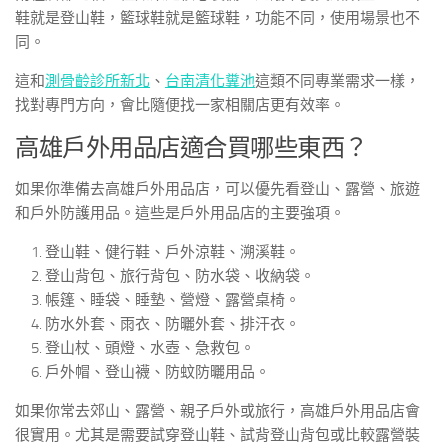
鞋就是登山鞋，籃球鞋就是籃球鞋，功能不同，使用場景也不
同。
這和
測骨齡診所新北
、
台南清化糞池
這類不同專業需求一樣，
找對專門方向，會比隨便找一家相關店更有效率。
高雄戶外用品店適合買哪些東西？
如果你準備去高雄戶外用品店，可以優先看登山、露營、旅遊
和戶外防護用品。這些是戶外用品店的主要強項。
登山鞋、健行鞋、戶外涼鞋、溯溪鞋。
登山背包、旅行背包、防水袋、收納袋。
帳篷、睡袋、睡墊、營燈、露營桌椅。
防水外套、雨衣、防曬外套、排汗衣。
登山杖、頭燈、水壺、急救包。
戶外帽、登山襪、防蚊防曬用品。
如果你常去郊山、露營、親子戶外或旅行，高雄戶外用品店會
很實用。尤其是需要試穿登山鞋、試背登山背包或比較露營裝