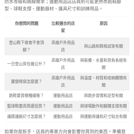
防水等級和路線需求；運動用品店店員則可能更熟悉跑鞋腳
型、球鞋支撐、運動器材、護具尺寸和訓練用品。
你想問的問題
比較適合的店
原因
家
登山鞋下坡會不會頂
高雄戶外用品
與山路和鞋楦試穿有關
腳？
店
高雄戶外用品
與裝備、水量和背負系統有
一日登山背包幾公升？
店
關
高雄戶外用品
與溫度、材質和收納體積有
露營睡袋怎麼選？
店
關
跑鞋要買哪種緩衝？
運動用品店
與跑步習慣和足型有關
籃球鞋要高筒還低筒？
運動用品店
與球場動作和腳踝支撐有關
護膝護腕尺寸怎麼挑？
運動用品店
與運動保護和尺寸貼合有關
如果你是新手，店員的專業方向會影響你買到的東西。準備登