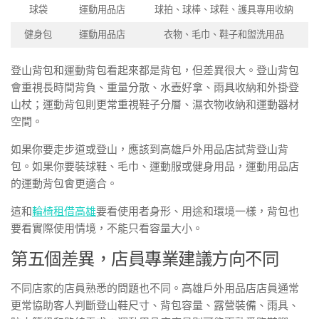
球袋
運動用品店
球拍、球棒、球鞋、護具專用收納
健身包
運動用品店
衣物、毛巾、鞋子和盥洗用品
登山背包和運動背包看起來都是背包，但差異很大。登山背包
會重視長時間背負、重量分散、水壺好拿、雨具收納和外掛登
山杖；運動背包則更常重視鞋子分層、濕衣物收納和運動器材
空間。
如果你要走步道或登山，應該到高雄戶外用品店試背登山背
包。如果你要裝球鞋、毛巾、運動服或健身用品，運動用品店
的運動背包會更適合。
這和
輪椅租借高雄
要看使用者身形、用途和環境一樣，背包也
要看實際使用情境，不能只看容量大小。
第五個差異，店員專業建議方向不同
不同店家的店員熟悉的問題也不同。高雄戶外用品店店員通常
更常協助客人判斷登山鞋尺寸、背包容量、露營裝備、雨具、