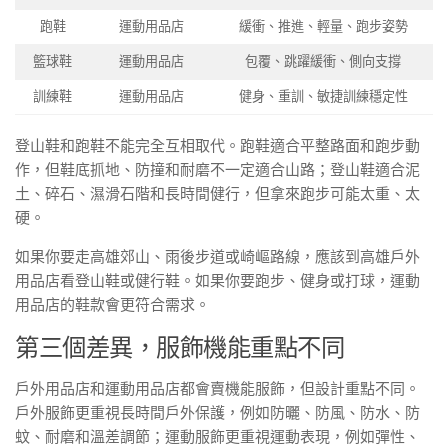
跑鞋
運動用品店
緩衝、推進、輕量、跑步姿勢
籃球鞋
運動用品店
包覆、跳躍緩衝、側向支撐
訓練鞋
運動用品店
健身、重訓、敏捷訓練穩定性
登山鞋和跑鞋不能完全互相取代。跑鞋適合平整路面和跑步動
作，但鞋底抓地、防撞和耐磨不一定適合山路；登山鞋適合泥
土、碎石、濕滑石階和長時間健行，但拿來跑步可能太重、太
硬。
如果你要走高雄郊山、雨後步道或崎嶇路線，應該到高雄戶外
用品店看登山鞋或健行鞋。如果你要跑步、健身或打球，運動
用品店的鞋款會更符合需求。
第三個差異，服飾機能重點不同
戶外用品店和運動用品店都會賣機能服飾，但設計重點不同。
戶外服飾更重視長時間戶外保護，例如防曬、防風、防水、防
蚊、耐磨和溫差調節；運動服飾更重視運動表現，例如彈性、