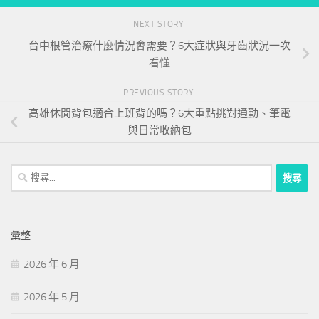
NEXT STORY
台中根管治療什麼情況會需要？6大症狀與牙齒狀況一次
看懂
PREVIOUS STORY
高雄休閒背包適合上班背的嗎？6大重點挑對通勤、筆電
與日常收納包
搜
尋
關
鍵
彙整
字:
2026 年 6 月
2026 年 5 月