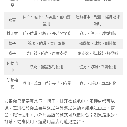
品
保冷、耐摔、大容量、登山露
運動補水、輕量、健身或球
水壺
營用
場用
排汗衣
戶外防曬、健行、長時間穿著
跑步、健身、球類訓練
帽子
遮陽、防曬、登山露營
運動帽、球帽、訓練帽
襪子
登山襪、防磨、厚度支撐
跑步襪、籃球襪、運動襪
運動毛
快乾、露營旅行使用
健身、球場、訓練使用
巾
防曬袖
登山、騎車、戶外長時間防曬
跑步、球類、單車運動
套
如果你只是要買水壺、帽子、排汗衣或毛巾，兩種店都可以
逛。差別在於你主要用途是戶外還是運動。如果是山上、露
營、旅行使用，戶外用品店的款式可能更符合；如果是跑步、
打球、健身使用，運動用品店可能更適合。