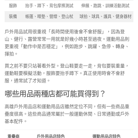
服飾
抬手、蹲下、背包摩擦測試
伸展、跑跳、訓練活動測試
裝備
帳篷、睡墊、營燈、登山杖
球拍、球具、護具、健身器材
戶外用品試用很重視「長時間使用後會不會舒服」，因為登
山、健行、露營常常一用就是好幾小時甚至過夜。運動用品則
更重視「動作中是否穩定」，例如跑步、跳躍、急停、轉身、
揮拍。
買之前不要只站著看外型。登山鞋要走一走，背包要裝重量，
運動鞋要模擬活動，服飾要抬手蹲下。真正使用時會不會舒
服，通常試了才知道。
哪些用品兩種店都可能買得到？
高雄戶外用品店和運動用品店雖然定位不同，但有一些商品重
疊度很高。這些商品通常屬於一般運動休閒、日常通勤或戶外
基本配件。
重疊商
戶外用品店特色
運動用品店特色