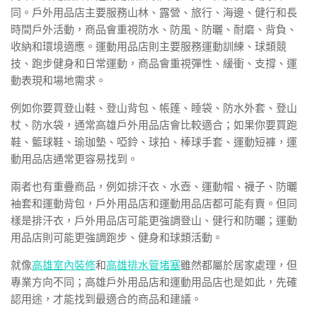
同。戶外用品店主要服務山林、露營、旅行、海邊、健行和長
時間戶外活動，商品會重視防水、防風、防曬、耐磨、背負、
收納和環境適應。運動用品店則主要服務運動訓練、球類競
技、跑步健身和日常運動，商品會重視彈性、緩衝、支撐、運
動表現和場地需求。
例如你要買登山鞋、登山背包、帳篷、睡袋、防水外套、登山
杖、防水袋，通常高雄戶外用品店會比較適合；如果你要買跑
鞋、籃球鞋、瑜珈墊、啞鈴、球拍、棒球手套、運動短褲，運
動用品店通常更容易找到。
兩者也有重疊商品，例如排汗衣、水壺、運動帽、襪子、防曬
袖套和運動背包，戶外用品店和運動用品店都可能有賣。但同
樣是排汗衣，戶外用品店可能更強調登山、健行和防曬；運動
用品店則可能更強調跑步、健身和球類活動。
就像
高雄室內裝修
和
高雄排水管堵塞
雖然都屬於居家處理，但
專業方向不同；高雄戶外用品店和運動用品店也是如此，先確
認用途，才能找到最適合的商品和建議。