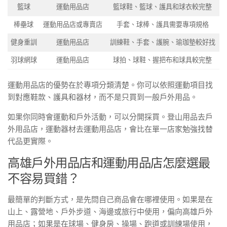
籃球
運動用品店
籃球鞋、籃球、護具和球衣較完整
棒壘球
運動用品店或專賣店
手套、球棒、護具需要專項規格
健身重訓
運動用品店
訓練鞋、手套、護腕、瑜珈墊較好找
羽球網球
運動用品店
球拍、球鞋、握把布和球具較完整
運動用品店的優勢在於專項分類清楚。你可以依照運動項目找
到對應鞋款、護具和器材，而不是只買到一般戶外用品。
如果你同時會運動和戶外活動，可以分開採買。登山用品去戶
外用品店，運動器材去運動用品店，會比在單一店家勉強找替
代品更實際。
高雄戶外用品店和運動用品店怎麼選最
不容易買錯？
最簡單的判斷方式，是先問自己商品會在哪裡使用。如果是在
山上、露營地、戶外步道、海邊或旅行中使用，偏向高雄戶外
用品店；如果是在球場、健身房、操場、跑道或訓練場使用，