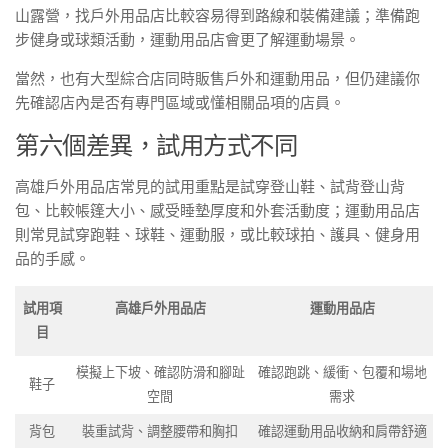
山露營，找戶外用品店比較容易得到路線和裝備建議；準備跑
步健身或球類活動，運動用品店會更了解運動場景。
當然，也有大型綜合店同時販售戶外和運動用品，但仍建議你
先確認店內是否有專門區域或懂相關品項的店員。
第六個差異，試用方式不同
高雄戶外用品店常見的試用重點是試穿登山鞋、試背登山背
包、比較帳篷大小、感受睡墊厚度和外套活動度；運動用品店
則常見試穿跑鞋、球鞋、運動服，或比較球拍、護具、健身用
品的手感。
試用項
高雄戶外用品店
運動用品店
目
模擬上下坡、確認防滑和腳趾
確認跑跳、緩衝、包覆和場地
鞋子
空間
需求
背包
裝重試背、調整腰帶和胸扣
確認運動用品收納和肩帶舒適