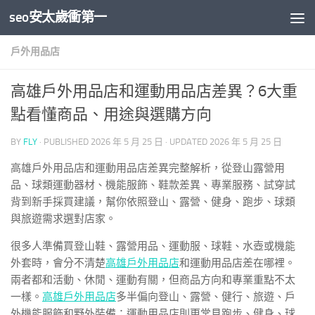
seo安太歲衝第一
Skip to content
戶外用品店
高雄戶外用品店和運動用品店差異？6大重
點看懂商品、用途與選購方向
BY
FLY
· PUBLISHED
2026 年 5 月 25 日
· UPDATED
2026 年 5 月 25 日
高雄戶外用品店和運動用品店差異完整解析，從登山露營用
品、球類運動器材、機能服飾、鞋款差異、專業服務、試穿試
背到新手採買建議，幫你依照登山、露營、健身、跑步、球類
與旅遊需求選對店家。
很多人準備買登山鞋、露營用品、運動服、球鞋、水壺或機能
外套時，會分不清楚
高雄戶外用品店
和運動用品店差在哪裡。
兩者都和活動、休閒、運動有關，但商品方向和專業重點不太
一樣。
高雄戶外用品店
多半偏向登山、露營、健行、旅遊、戶
外機能服飾和野外裝備；運動用品店則更常見跑步、健身、球