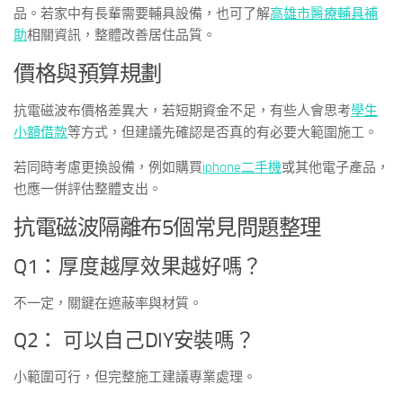
品。若家中有長輩需要輔具設備，也可了解
高雄市醫療輔具補
助
相關資訊，整體改善居住品質。
價格與預算規劃
抗電磁波布價格差異大，若短期資金不足，有些人會思考
學生
小額借款
等方式，但建議先確認是否真的有必要大範圍施工。
若同時考慮更換設備，例如購買
iphone二手機
或其他電子產品，
也應一併評估整體支出。
抗電磁波隔離布5個常見問題整理
Q1：厚度越厚效果越好嗎？
不一定，關鍵在遮蔽率與材質。
Q2： 可以自己DIY安裝嗎？
小範圍可行，但完整施工建議專業處理。