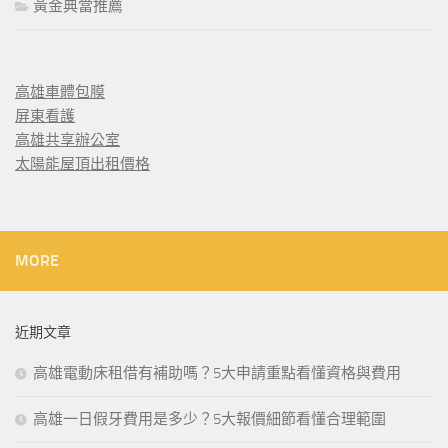
黃金典當推薦
高雄車體包膜
屏東看護
高雄共享辦公室
太陽能屋頂出租價格
MORE
近期文章
高雄電動床租借有補助嗎？5大申請重點看懂資格與費用
高雄一日假牙費用是多少？5大報價細節看懂合理範圍