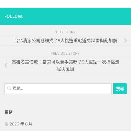
FOLLOW:
NEXT STORY
台北清潔公司哪裡找？5大挑選重點避免踩雷與亂加價
PREVIOUS STORY
高雄名錶借款：當鋪可以賣手錶嗎？5大重點一次搞懂流
程與風險
搜
尋
關
鍵
彙整
字:
2026 年 6 月