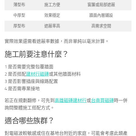
薄型布
施工方便
窗簾或局部遮蔽
中厚型
效果穩定
牆面內層鋪設
厚型布
遮蔽率高
高需求空間
實際效果還需看遮蔽率數據，而非單純以毫米計算。
施工前要注意什麼？
1 是否需要完整包覆牆面
2 是否搭配
建材行磁磚
或其他牆面材料
3 是否影響插座與線路配置
4 是否需專業接地
若正在規劃翻修，可先到
高雄磁磚建材行
或
台南買磁磚
時一併
詢問整體施工搭配方式。
適合哪些族群？
對電磁波較敏感或住在基地台附近的家庭，可能會考慮此類產