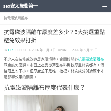
seo安太歲衝第一
Skip to content
抗電磁波隔離布
抗電磁波隔離布厚度差多少？5大挑選重點
避免效果打折
BY
FLY
· PUBLISHED
2026 年 3 月 3 日
· UPDATED
2026 年 5 月 11 日
不少人在裝修或改造居家環境時，會開始關心
抗電磁波隔離布
厚度該怎麼選。市面上產品從薄型布料到較厚重材質都有，價
格落差也不小。但厚度並不是唯一指標，材質成分與遮蔽率才
是影響效果的關鍵。
抗電磁波隔離布厚度代表什麼？