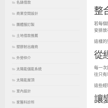
名錶借款
整
商業空間設計
若每個
團體服訂製
安排放
土地借款推薦
這樣的
塑膠射出廠商
從
外勞仲介
每一次
太陽能儲能系統
往只有
太陽能屋頂
這些經
室內設計
讓
家醫科診所