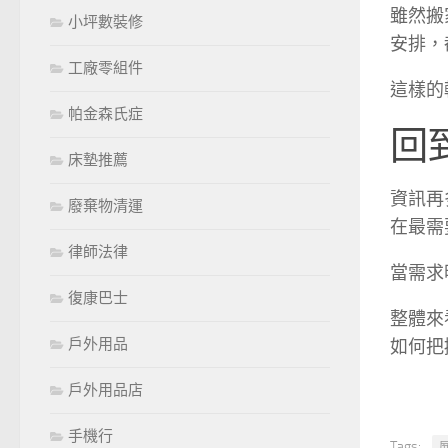
雖然搬
小坪數裝修
安排，
工廠零組件
這樣的
帕金森氏症
回
床墊推薦
資訊再
廢棄物清運
在最需
律師法律
當需求
復康巴士
整體來
戶外用品
如何把
戶外用品店
手機行
Tags: