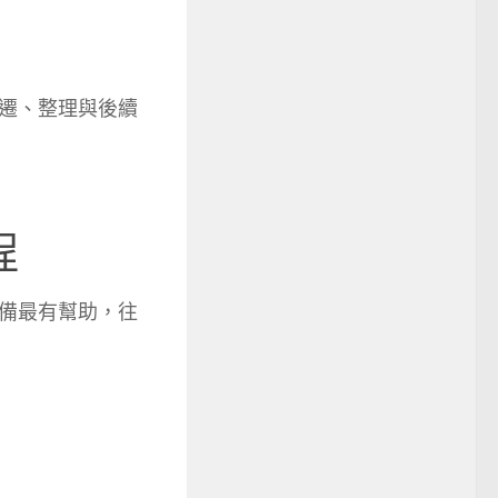
遷、整理與後續
程
備最有幫助，往