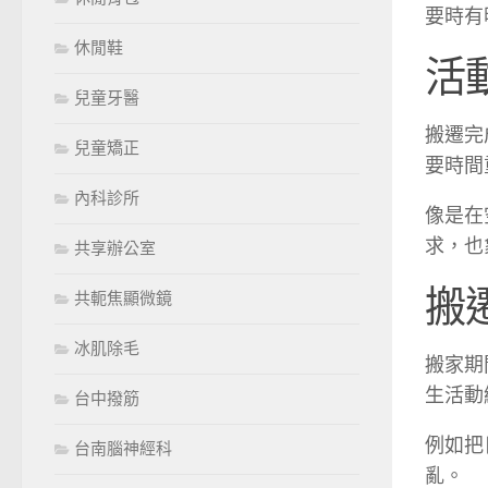
要時有
休閒鞋
活
兒童牙醫
搬遷完
兒童矯正
要時間
內科診所
像是在
求，也
共享辦公室
搬
共軛焦顯微鏡
冰肌除毛
搬家期
生活動
台中撥筋
例如把
台南腦神經科
亂。