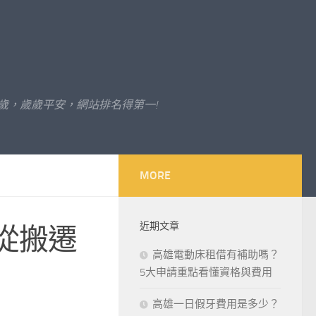
歲，歲歲平安，網站排名得第一!
MORE
近期文章
從搬遷
高雄電動床租借有補助嗎？
5大申請重點看懂資格與費用
高雄一日假牙費用是多少？