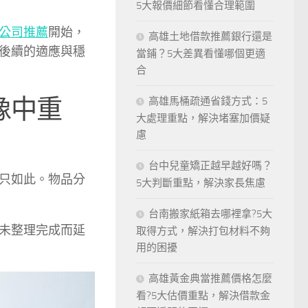
5大報價細節看懂合理範圍
公司推薦
開始，
高雄土地借款推薦銀行還是
後續的適應與穩
當鋪？5大差異看懂哪個更適
合
像中重
高雄馬桶疏通省錢方式：5
大處理重點，解決堵塞加價疑
慮
台中兒童矯正越早越好嗎？
只如此。物品分
5大判斷重點，解決家長焦慮
台南搬家紙箱去哪裡拿?5大
未整理完成而延
取得方式，解決打包材料不夠
用的困擾
高雄黃金典當推薦價格怎麼
看?5大估價重點，解決借款金