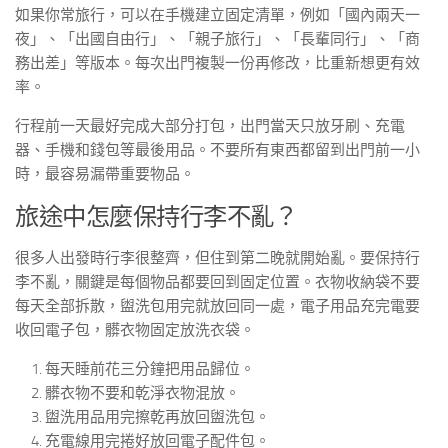
如果你常旅行，可以在手機建立固定清單，例如「國內兩天一
夜」、「出國自由行」、「親子旅行」、「長輩同行」、「商
務出差」等版本。每次出門複製一份再修改，比重新想更有效
率。
行程前一天最好完成大部分打包，出門當天只放牙刷、充電
器、手機和錢包等最後用品。不要所有東西都留到出門前一小
時，最容易漏帶重要物品。
旅途中怎麼保持行李不亂？
很多人出發時行李很整齊，但住到第二晚就開始亂。要保持行
李不亂，關鍵是每個物品都要回到固定位置。衣物收納袋不要
每天全部拆散，盥洗包用完就放回同一處，電子用品充完電要
收回電子包，髒衣物固定放洗衣袋。
每天睡前花三分鐘把用品歸位。
髒衣物不要和乾淨衣物混放。
盥洗用品用完擦乾再放回盥洗包。
充電線用完捲好放回電子配件包。