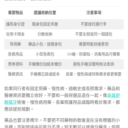
重要物品
建議收納位置
注意事項
護照身分證
隨身包固定夾層
不要放托運行李
信用卡現金
分散收納
不要全部放同一個錢包
常用藥
藥品小包，放隨身包
需要時能快速拿到
急救用品
小型急救包
OK繃、防磨貼、消毒用品可備著
票券資料
手機備份加紙本備份
避免手機沒電時無法查詢
醫療資訊
手機備忘錄或紙本
長輩、慢性病或特殊需求者更需要
如果同行者有固定用藥、慢性病、過敏史或長照需求，藥品和
醫療資訊要獨立收好，不要和一般保健品混在一起。像
高雄舒
眠植牙
術後、慢性病用藥、長輩照護用品或臨時看診需求，都
應該提前規劃。
藥品也要注意標示。不要把不同藥物拆散後混在沒有標籤的小
盒裡，否則旅途中可能分不清。短天數可以使用分藥盒，但原