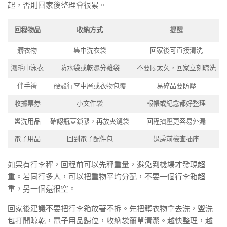
起，否則回家後整理會很累。
回程物品
收納方式
提醒
髒衣物
集中洗衣袋
回家後可直接清洗
濕毛巾泳衣
防水袋或乾濕分離袋
不要悶太久，回家立刻晾洗
伴手禮
硬殼行李中層或衣物包覆
易碎品要防壓
收據票券
小文件袋
報帳或紀念都好整理
盥洗用品
確認瓶蓋鎖緊，再放夾鏈袋
回程擠壓更容易外漏
電子用品
回到電子配件包
退房前檢查插座
如果有行李秤，回程前可以先秤重量，避免到機場才發現超
重。若同行多人，可以把重物平均分配，不要一個行李箱超
重，另一個還很空。
回家後建議不要把行李箱放著不拆。先把髒衣物拿去洗，盥洗
包打開晾乾，電子用品歸位，收納袋簡單清潔。越快整理，越