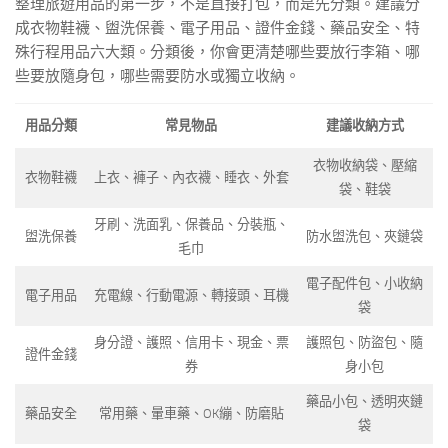
整理旅遊用品的第一步，不是直接打包，而是先分類。建議分
成衣物鞋襪、盥洗保養、電子用品、證件金錢、藥品安全、特
殊行程用品六大類。分類後，你會更清楚哪些要放行李箱、哪
些要放隨身包，哪些需要防水或獨立收納。
用品分類
常見物品
建議收納方式
衣物收納袋、壓縮
衣物鞋襪
上衣、褲子、內衣襪、睡衣、外套
袋、鞋袋
牙刷、洗面乳、保養品、分裝瓶、
盥洗保養
防水盥洗包、夾鏈袋
毛巾
電子配件包、小收納
電子用品
充電線、行動電源、轉接頭、耳機
袋
身分證、護照、信用卡、現金、票
護照包、防盜包、隨
證件金錢
券
身小包
藥品小包、透明夾鏈
藥品安全
常用藥、暈車藥、OK繃、防磨貼
袋