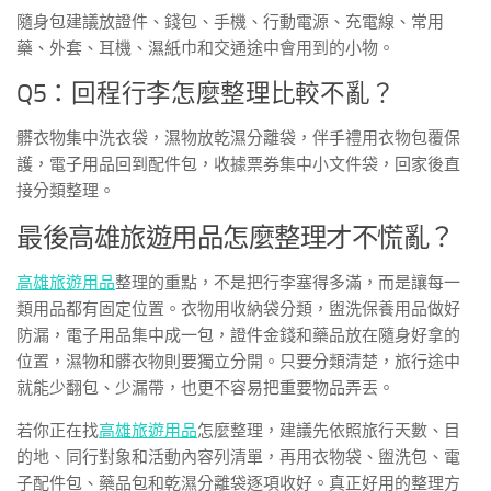
隨身包建議放證件、錢包、手機、行動電源、充電線、常用
藥、外套、耳機、濕紙巾和交通途中會用到的小物。
Q5：回程行李怎麼整理比較不亂？
髒衣物集中洗衣袋，濕物放乾濕分離袋，伴手禮用衣物包覆保
護，電子用品回到配件包，收據票券集中小文件袋，回家後直
接分類整理。
最後高雄旅遊用品怎麼整理才不慌亂？
高雄旅遊用品
整理的重點，不是把行李塞得多滿，而是讓每一
類用品都有固定位置。衣物用收納袋分類，盥洗保養用品做好
防漏，電子用品集中成一包，證件金錢和藥品放在隨身好拿的
位置，濕物和髒衣物則要獨立分開。只要分類清楚，旅行途中
就能少翻包、少漏帶，也更不容易把重要物品弄丟。
若你正在找
高雄旅遊用品
怎麼整理，建議先依照旅行天數、目
的地、同行對象和活動內容列清單，再用衣物袋、盥洗包、電
子配件包、藥品包和乾濕分離袋逐項收好。真正好用的整理方