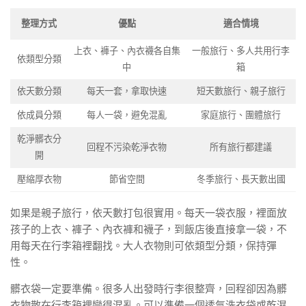
整理方式
優點
適合情境
上衣、褲子、內衣襪各自集
一般旅行、多人共用行李
依類型分類
中
箱
依天數分類
每天一套，拿取快速
短天數旅行、親子旅行
依成員分類
每人一袋，避免混亂
家庭旅行、團體旅行
乾淨髒衣分
回程不污染乾淨衣物
所有旅行都建議
開
壓縮厚衣物
節省空間
冬季旅行、長天數出國
如果是親子旅行，依天數打包很實用。每天一袋衣服，裡面放
孩子的上衣、褲子、內衣褲和襪子，到飯店後直接拿一袋，不
用每天在行李箱裡翻找。大人衣物則可依類型分類，保持彈
性。
髒衣袋一定要準備。很多人出發時行李很整齊，回程卻因為髒
衣物散在行李箱裡變得混亂。可以準備一個透氣洗衣袋或乾濕