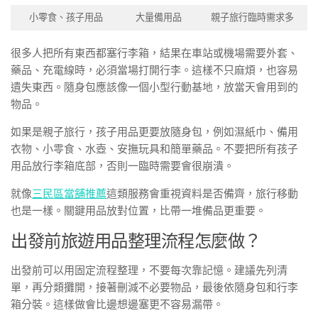
小零食、孩子用品
大量備用品
親子旅行臨時需求多
很多人把所有東西都塞行李箱，結果在車站或機場需要外套、
藥品、充電線時，必須當場打開行李。這樣不只麻煩，也容易
遺失東西。隨身包應該像一個小型行動基地，放當天會用到的
物品。
如果是親子旅行，孩子用品更要放隨身包，例如濕紙巾、備用
衣物、小零食、水壺、安撫玩具和簡單藥品。不要把所有孩子
用品放行李箱底部，否則一臨時需要會很崩潰。
就像
三民區當舖推薦
這類服務會重視資料是否備齊，旅行移動
也是一樣。關鍵用品放對位置，比帶一堆備品更重要。
出發前旅遊用品整理流程怎麼做？
出發前可以用固定流程整理，不要每次靠記憶。建議先列清
單，再分類攤開，接著刪減不必要物品，最後依隨身包和行李
箱分裝。這樣做會比邊想邊塞更不容易漏帶。