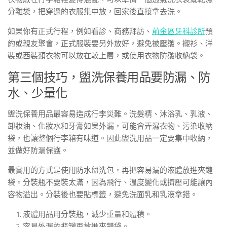
分離袋，把穿過的衣服集中放，回家後直接拿去洗。
如果你有正式行程，例如看診、商務拜訪、
前金區牙科診所
預
約或親友聚會，正式服裝要另外放好，避免被壓皺。襯衫、洋
裝或西裝類衣物可以放在較上層，或使用衣物防皺收納袋。
第三個技巧，盥洗保養用品要防漏、防
水、少量化
盥洗保養用品最容易造成行李災難。洗髮精、沐浴乳、乳液、
卸妝油、化妝水和牙膏如果外漏，可能會弄濕衣物、污染收納
袋，也讓整個行李箱有味道。因此盥洗用品一定要集中收納，
並做好防漏保護。
最實用的方式是使用防水盥洗包，再把容易漏的液體放進夾鏈
袋。分裝瓶不要裝太滿，因為飛行、溫度變化或擠壓可能讓內
容物溢出。分裝後也要貼標籤，避免洗面乳和乳液拿錯。
液體用品用分裝瓶，減少重量和體積。
容易外漏的瓶罐再放進夾鏈袋。