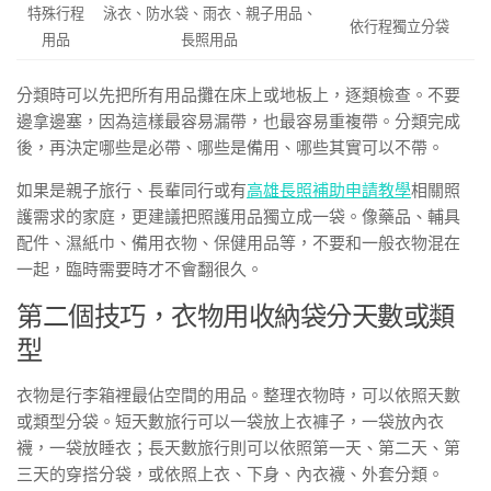
特殊行程
泳衣、防水袋、雨衣、親子用品、
依行程獨立分袋
用品
長照用品
分類時可以先把所有用品攤在床上或地板上，逐類檢查。不要
邊拿邊塞，因為這樣最容易漏帶，也最容易重複帶。分類完成
後，再決定哪些是必帶、哪些是備用、哪些其實可以不帶。
如果是親子旅行、長輩同行或有
高雄長照補助申請教學
相關照
護需求的家庭，更建議把照護用品獨立成一袋。像藥品、輔具
配件、濕紙巾、備用衣物、保健用品等，不要和一般衣物混在
一起，臨時需要時才不會翻很久。
第二個技巧，衣物用收納袋分天數或類
型
衣物是行李箱裡最佔空間的用品。整理衣物時，可以依照天數
或類型分袋。短天數旅行可以一袋放上衣褲子，一袋放內衣
襪，一袋放睡衣；長天數旅行則可以依照第一天、第二天、第
三天的穿搭分袋，或依照上衣、下身、內衣襪、外套分類。