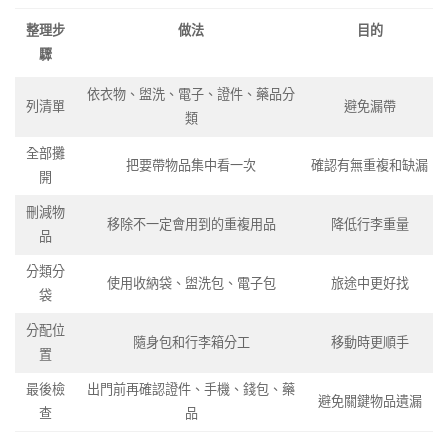
整理步
做法
目的
驟
依衣物、盥洗、電子、證件、藥品分
列清單
避免漏帶
類
全部攤
把要帶物品集中看一次
確認有無重複和缺漏
開
刪減物
移除不一定會用到的重複用品
降低行李重量
品
分類分
使用收納袋、盥洗包、電子包
旅途中更好找
袋
分配位
隨身包和行李箱分工
移動時更順手
置
最後檢
出門前再確認證件、手機、錢包、藥
避免關鍵物品遺漏
查
品