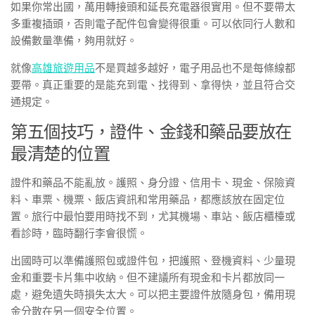
如果你常出國，萬用轉接頭和延長充電器很實用。但不要帶太
多重複插頭，否則電子配件包會變得很重。可以依同行人數和
設備數量準備，夠用就好。
就像
高雄旅遊用品
不是買越多越好，電子用品也不是每條線都
要帶。真正重要的是能充到電、找得到、拿得快，並且符合交
通規定。
第五個技巧，證件、金錢和藥品要放在
最清楚的位置
證件和藥品不能亂放。護照、身分證、信用卡、現金、保險資
料、車票、機票、飯店資訊和常用藥品，都應該放在固定位
置。旅行中最怕要用時找不到，尤其機場、車站、飯店櫃檯或
看診時，臨時翻行李會很慌。
出國時可以準備護照包或證件包，把護照、登機資料、少量現
金和重要卡片集中收納。但不建議所有現金和卡片都放同一
處，避免遺失時損失太大。可以把主要證件放隨身包，備用現
金分散在另一個安全位置。