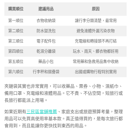
購買順位
建議用品
原因
第一順位
衣物收納袋
讓行李分類清楚，最常用
第二順位
防水盥洗包
避免液體外漏污染衣物
第三順位
電子配件包
充電線和轉接頭不再打結
第四順位
乾濕分離袋
玩水、雨天、髒衣物都好用
第五順位
藥品小包
常用藥和急救用品集中收納
第六順位
行李秤和摺疊袋
出國或購物行程特別實用
夾鏈袋其實也非常實用，可以收藥品、票券、小物、濕紙巾、
備用口罩、充電線和液體用品。它不貴、不佔空間，短旅行或
長旅行都能派上用場。
如果近期有
三民區當舖推薦
、家庭支出或旅遊預算考量，整理
用品可以先買高使用率基本款。真正值得買的，是每次旅行都
會用到，而且能讓你更快找到東西的用品。