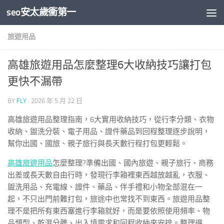
seo安太歲衝第一
Skip to content
旅遊用品
高雄旅遊用品怎麼整理6大收納技巧讓打包
更快不漏帶
BY
FLY
·
2026 年 5 月 22 日
高雄旅遊用品整理指南，6大實用收納技巧，從行李分類、衣物
收納、盥洗分裝、電子用品、證件藥品到回程整理逐步說明，
幫你出國、國旅、親子旅行與長天數行程打包更輕鬆。
高雄旅遊用品
怎麼整理?準備出國、國內旅遊、親子旅行、商務
出差或長天數自由行時，發現行李箱裡東西越放越亂，衣服、
盥洗用品、充電線、證件、藥品、伴手禮和小物全部混在一
起，不只出門前難打包，旅途中也常找不到東西。旅遊用品整
理不是把所有東西塞進行李箱就好，而是要依照使用頻率、物
品類型、乾濕分離、出入境需求和回程收納來安排。整理得