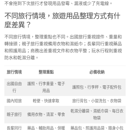
不會拖到下次旅行才發現用品發霉、漏液或少了充電線。
不同旅行情境，旅遊用品整理方式有什
麼差異？
不同旅行情境，整理重點也不同。出國旅行重視證件、重量和
轉接頭；親子旅行重視備用衣物和濕紙巾；長輩同行重視藥品
和照護用品；商務出差重視文件和衣物平整；玩水行程則重視
防水和乾濕分離。
旅行情境
整理重點
必備收納
出國自由
護照、行李重量、電子
護照包、行李秤、電子配件包
行
用品
國內短旅
輕便、快速拿取
旅行背包、小盥洗包、衣物袋
乾濕分離袋、濕紙巾袋、每日衣
親子旅行
備用衣物、清潔、零食
物袋
長輩同行
藥品、輔助用品、保暖
藥品包、照護用品袋、隨身小包