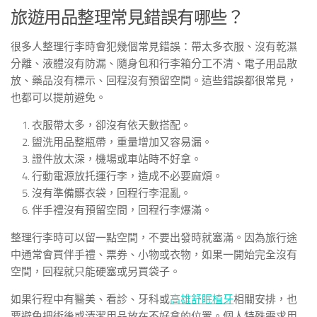
旅遊用品整理常見錯誤有哪些？
很多人整理行李時會犯幾個常見錯誤：帶太多衣服、沒有乾濕
分離、液體沒有防漏、隨身包和行李箱分工不清、電子用品散
放、藥品沒有標示、回程沒有預留空間。這些錯誤都很常見，
也都可以提前避免。
衣服帶太多，卻沒有依天數搭配。
盥洗用品整瓶帶，重量增加又容易漏。
證件放太深，機場或車站時不好拿。
行動電源放托運行李，造成不必要麻煩。
沒有準備髒衣袋，回程行李混亂。
伴手禮沒有預留空間，回程行李爆滿。
整理行李時可以留一點空間，不要出發時就塞滿。因為旅行途
中通常會買伴手禮、票券、小物或衣物，如果一開始完全沒有
空間，回程就只能硬塞或另買袋子。
如果行程中有醫美、看診、牙科或
高雄舒眠植牙
相關安排，也
要避免把術後或清潔用品放在不好拿的位置。個人特殊需求用