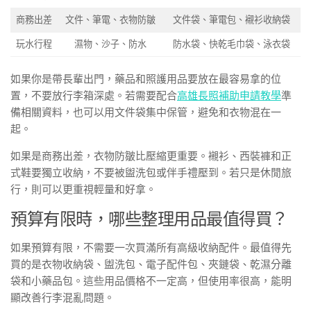
商務出差
文件、筆電、衣物防皺
文件袋、筆電包、襯衫收納袋
玩水行程
濕物、沙子、防水
防水袋、快乾毛巾袋、泳衣袋
如果你是帶長輩出門，藥品和照護用品要放在最容易拿的位
置，不要放行李箱深處。若需要配合
高雄長照補助申請教學
準
備相關資料，也可以用文件袋集中保管，避免和衣物混在一
起。
如果是商務出差，衣物防皺比壓縮更重要。襯衫、西裝褲和正
式鞋要獨立收納，不要被盥洗包或伴手禮壓到。若只是休閒旅
行，則可以更重視輕量和好拿。
預算有限時，哪些整理用品最值得買？
如果預算有限，不需要一次買滿所有高級收納配件。最值得先
買的是衣物收納袋、盥洗包、電子配件包、夾鏈袋、乾濕分離
袋和小藥品包。這些用品價格不一定高，但使用率很高，能明
顯改善行李混亂問題。