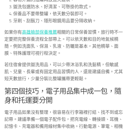
盥洗包選防水、好清潔、可懸掛的款式。
保養品不要帶整罐，依天數分裝即可。
牙刷、刮鬍刀、隱形眼鏡用品要分隔收納。
如果你有
高雄臉部保養推薦
相關的日常保養習慣，旅行時不一
定要把完整保養流程全部帶上。可以依天數和目的地氣候精
簡，例如洗面乳、保濕、乳液、防曬是基本，其他精華、面
膜、特殊護理可視行程決定。
若住宿會提供盥洗用品，可以少帶沐浴乳和洗髮精，但敏感
肌、兒童、長輩或有固定用品習慣的人，還是建議自備。尤其
短天數旅行，少量分裝比整罐攜帶更輕鬆。
第四個技巧，電子用品集中成一包，隨
身和托運要分開
電子用品如果沒有整理，很容易在行李箱裡打結、找不到或忘
記帶。建議準備一個電子配件包，把充電線、轉接頭、耳機、
記憶卡、充電器和備用線材集中收納。行動電源、筆電、相機