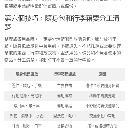
包裝或用藥說明最好保留照片或備份。
第六個技巧，隨身包和行李箱要分工清
楚
整理旅遊用品時，一定要分清楚哪些放隨身包，哪些放行李
箱。隨身包放旅途中會用到、不能遺失、不能托運或需要快速
拿取的東西；行李箱放衣物、盥洗用品、備品和不急著使用的
物品。分工清楚，移動時才不會一直開行李箱。
隨身包建議放
行李箱建議放
原因
證件、錢包、手機
主要衣物
證件金錢要隨身保管
行動電源、充電線
備用線材
移動中需要充電
常用藥、暈車藥
備用藥品
不舒服時要快速拿到
外套、濕紙巾、水壺
盥洗包、毛巾
交通移動中常用
耳機、眼罩、口罩
替換衣物
搭車或搭機時方便