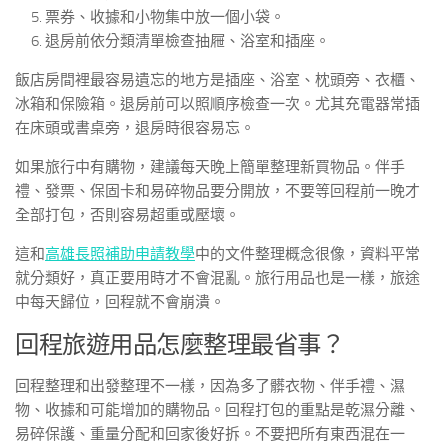
票券、收據和小物集中放一個小袋。
退房前依分類清單檢查抽屜、浴室和插座。
飯店房間裡最容易遺忘的地方是插座、浴室、枕頭旁、衣櫃、
冰箱和保險箱。退房前可以照順序檢查一次。尤其充電器常插
在床頭或書桌旁，退房時很容易忘。
如果旅行中有購物，建議每天晚上簡單整理新買物品。伴手
禮、發票、保固卡和易碎物品要分開放，不要等回程前一晚才
全部打包，否則容易超重或壓壞。
這和
高雄長照補助申請教學
中的文件整理概念很像，資料平常
就分類好，真正要用時才不會混亂。旅行用品也是一樣，旅途
中每天歸位，回程就不會崩潰。
回程旅遊用品怎麼整理最省事？
回程整理和出發整理不一樣，因為多了髒衣物、伴手禮、濕
物、收據和可能增加的購物品。回程打包的重點是乾濕分離、
易碎保護、重量分配和回家後好拆。不要把所有東西混在一