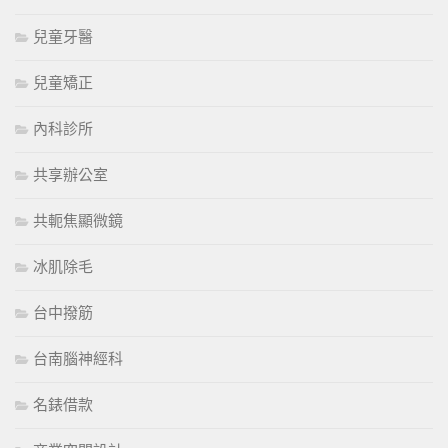
兒童牙醫
兒童矯正
內科診所
共享辦公室
共軛焦顯微鏡
冰肌除毛
台中撥筋
台南腦神經科
名錶借款