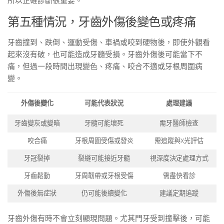
所以正確診斷很重要。
第五種情況，牙齒外傷後變色或疼痛
牙齒撞到、跌倒、運動受傷、車禍或咬到硬物後，即使外觀看
起來沒有破，也可能造成牙髓受損。牙齒外傷後可能當下不
痛，但過一段時間出現變色、疼痛、咬合不適或牙根周圍病
變。
外傷後變化
可能代表狀況
處理建議
牙齒變灰或變暗
牙髓可能壞死
需牙醫師檢查
咬合痛
牙根周圍受傷或發炎
需追蹤與X光評估
牙冠裂掉
裂縫可能接近牙髓
視深度決定處理方式
牙齒鬆動
牙周韌帶或牙根受傷
需盡快看診
外傷後無症狀
仍可能後續變化
建議定期追蹤
牙齒外傷有時不會立刻顯現問題。尤其門牙受到撞擊後，可能