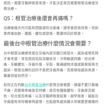
原因。需要牙醫師檢查來源，才能決定是否需要根管治療或牙
周治療。
Q5：根管治療後還會再痛嗎？
治療後幾天內可能有悶脹或咬合痠痛，通常會逐漸改善。但如
果疼痛加劇、腫脹、膿包或發燒，應盡快回診檢查。
最後台中根管治療什麼情況會需要？
台中根管治療通常是在牙齒內部牙髓已經發炎、感染或壞死時
才會考慮，常見原因包括深層蛀牙、冷熱敏感持續、咬合疼
痛、牙齦膿包、牙齒外傷、牙裂、舊補綴物滲漏或舊根管再次
感染。根管治療的目的不是把牙齒弄痛，而是移除感染來源，
盡量保留自然牙。
若你正在判斷
台中根管治療
什麼情況會需要，建議不要只看痛
不痛，而要看疼痛是否持續、是否有腫脹膿包、牙齒是否變
色、咬合是否疼痛，以及牙醫師檢查結果。越早檢查，越能在
牙齒還有保存機會時處理，也能避免感染擴大到需要更複雜的