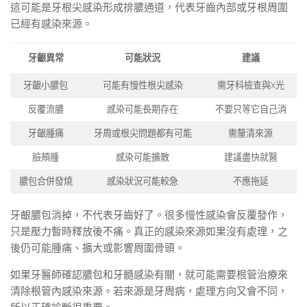
這可能是牙根尖感染形成排膿通道，代表牙齒內部或牙根周圍
已經有感染來源。
牙齦異常
可能狀況
建議
牙齦小膿包
可能有慢性根尖感染
需牙科檢查與X光
反覆流膿
感染可能長期存在
不要只等它自己消
牙齦腫痛
牙周或根尖問題都有可能
需釐清來源
臉頰腫
感染可能擴散
建議盡快就醫
膿包合併發燒
感染狀況可能較急
不應拖延
牙齦膿包消掉，不代表牙齒好了。很多慢性感染會反覆發作，
只是壓力暫時釋放後不痛。真正的感染來源如果沒有處理，之
後仍可能腫痛、擴大或影響周圍骨頭。
如果牙醫師確認膿包和牙髓感染有關，就可能需要根管治療來
清除根管內感染來源。若來源是牙周病，處理方向又會不同，