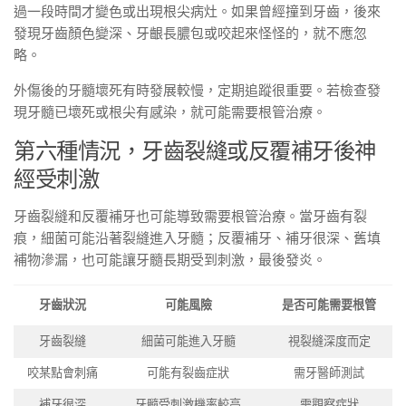
過一段時間才變色或出現根尖病灶。如果曾經撞到牙齒，後來
發現牙齒顏色變深、牙齦長膿包或咬起來怪怪的，就不應忽
略。
外傷後的牙髓壞死有時發展較慢，定期追蹤很重要。若檢查發
現牙髓已壞死或根尖有感染，就可能需要根管治療。
第六種情況，牙齒裂縫或反覆補牙後神
經受刺激
牙齒裂縫和反覆補牙也可能導致需要根管治療。當牙齒有裂
痕，細菌可能沿著裂縫進入牙髓；反覆補牙、補牙很深、舊填
補物滲漏，也可能讓牙髓長期受到刺激，最後發炎。
牙齒狀況
可能風險
是否可能需要根管
牙齒裂縫
細菌可能進入牙髓
視裂縫深度而定
咬某點會刺痛
可能有裂齒症狀
需牙醫師測試
補牙很深
牙髓受刺激機率較高
需觀察症狀