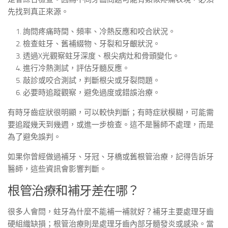
先找到真正來源。
詢問疼痛時間、頻率、冷熱反應和咬合狀況。
檢查蛀牙、舊補綴物、牙裂和牙齦狀況。
透過X光觀察蛀牙深度、根尖病灶和骨頭變化。
進行冷熱測試，評估牙髓反應。
敲診或咬合測試，判斷根尖或牙裂問題。
必要時追蹤觀察，避免過度或錯誤治療。
有時牙齒症狀很明顯，可以較快判斷；有時症狀模糊，可能需
要追蹤幾天到幾週，或進一步檢查。這不是醫師不處理，而是
為了避免誤判。
如果你曾經做過補牙、牙冠、牙橋或舊根管治療，記得告訴牙
醫師，這些資訊會影響判斷。
根管治療和補牙差在哪？
很多人會問，蛀牙為什麼不能補一補就好？補牙主要處理牙齒
硬組織缺損；根管治療則是處理牙齒內部牙髓發炎或感染。當