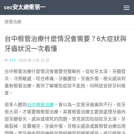
seo安太歲衝第一
Skip to content
根管治療
台中根管治療什麼情況會需要？6大症狀與
牙齒狀況一次看懂
BY
FLY
·
2026 年 5 月 25 日
台中根管治療什麼情況會需要完整解析，從蛀牙太深、牙髓發
炎、冷熱敏感、咬合疼痛、牙齦膿包、牙齒外傷、根尖感染到
重新根管治療，幫你了解哪些症狀不能拖，何時該安排牙科檢
查。
很多人聽到
台中根管治療
，會以為一定是牙齒痛到不行、蛀牙
很大洞，才需要做根管治療。其實根管治療主要是處理牙齒內
部牙髓發炎、感染或壞死的問題，常見原因包括蛀牙太深、牙
齒裂掉、反覆補牙、牙齒外傷、牙根尖感染或舊根管治療出現
問題。當牙齒內部的神經血管組織受到細菌感染，或已經無法