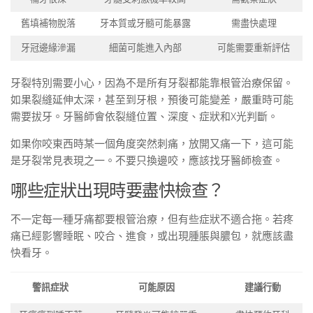
舊填補物脫落
牙本質或牙髓可能暴露
需盡快處理
牙冠邊緣滲漏
細菌可能進入內部
可能需要重新評估
牙裂特別需要小心，因為不是所有牙裂都能靠根管治療保留。
如果裂縫延伸太深，甚至到牙根，預後可能變差，嚴重時可能
需要拔牙。牙醫師會依裂縫位置、深度、症狀和X光判斷。
如果你咬東西時某一個角度突然刺痛，放開又痛一下，這可能
是牙裂常見表現之一。不要只換邊咬，應該找牙醫師檢查。
哪些症狀出現時要盡快檢查？
不一定每一種牙痛都要根管治療，但有些症狀不適合拖。若疼
痛已經影響睡眠、咬合、進食，或出現腫脹與膿包，就應該盡
快看牙。
警訊症狀
可能原因
建議行動