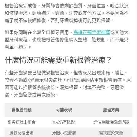
根管治療完成後，牙醫師會依剩餘齒質、牙齒位置、咬合狀況
和修復需求，建議補牙、嵌體、牙套或其他方式。不要因為不
痛了就不做後續修復，否則牙齒裂掉後可能更難保留。
如果你同時在比較全口植牙費用、
高雄正顎手術推薦
或其他大
型牙科療程，也應把根管後修復納入整體口腔規劃，而不是只
看單一顆牙。
什麼情況可能需要重新根管治療？
有些牙齒過去已經做過根管治療，但後來又出現疼痛、膿包、
咬合不適或X光顯示根尖病灶，可能需要評估重新根管治療。原
因可能包括根管系統複雜、漏掉根管、封填不完整、牙冠滲
漏、牙齒裂縫或再次感染。
舊根管問題
可能表現
處理方向
根尖病灶未癒合
X光仍有陰影
評估重新治療或追蹤
膿包反覆出現
牙齦小包流膿
需找感染來源