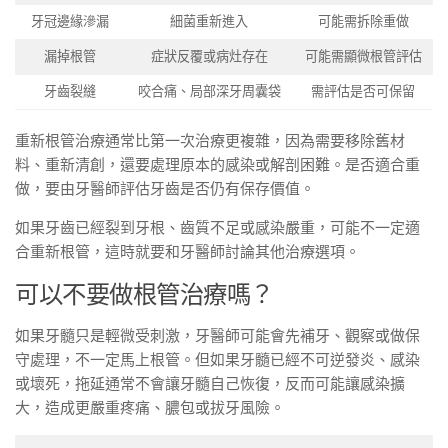
牙冠邊緣滲漏
細菌重新進入
可能需拆除重做
漏掉根管
症狀反覆或病灶存在
可能需顯微根管評估
牙齒裂縫
咬合痛、局部深牙周囊袋
需評估是否可保留
重新根管治療通常比第一次治療更複雜，因為需要移除舊材
料、重新清創，還要處理原本的感染或解剖困難。是否適合重
做，要由牙醫師評估牙齒是否仍有保存價值。
如果牙齒已經裂到牙根、齒質不足或感染嚴重，可能不一定適
合重新根管，這時就要和牙醫師討論其他治療選項。
可以不要做根管治療嗎？
如果牙髓只是輕微受刺激，牙醫師可能會先補牙、觀察或做保
守處理，不一定馬上根管。但如果牙髓已經不可逆發炎、感染
或壞死，拖延通常不會讓牙髓自己恢復，反而可能讓感染擴
大，造成更嚴重疼痛、膿包或拔牙風險。