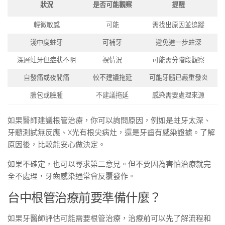
狀況
是否可能觀察
提醒
輕微敏感
可能
需找出原因並追蹤
淺中度蛀牙
可補牙
避免進一步蛀深
深層蛀牙但症狀不明
視情況
可能需分階段觀察
自發痛或夜間痛
較不建議拖延
可能牙髓已嚴重發炎
膿包或臉腫
不建議拖延
感染需要處理來源
如果醫師建議根管治療，你可以詢問原因，例如是蛀牙太深、
牙髓測試無反應、X光有根尖病灶，還是牙齒有感染證據。了解
原因後，比較能安心做決定。
如果不確定，也可以尋求第二意見。但不要因為害怕治療就完
全不處理，牙齒感染通常會反覆發作。
台中根管治療前要準備什麼？
如果牙醫師評估可能需要根管治療，治療前可以先了解流程和