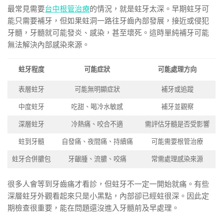
最常見需要
台中根管治療
的情況，就是蛀牙太深。早期蛀牙可
能只需要補牙，但如果蛀洞一路往牙齒內部發展，接近或侵犯
牙髓，牙髓就可能發炎、感染，甚至壞死。這時單純補牙可能
無法解決內部感染來源。
蛀牙程度
可能症狀
可能處理方向
表層蛀牙
可能無明顯症狀
補牙或追蹤
中度蛀牙
吃甜、喝冷水敏感
補牙並觀察
深層蛀牙
冷熱痛、咬合不適
需評估牙髓是否受影響
蛀到牙髓
自發痛、夜間痛、持續痛
可能需要根管治療
蛀牙合併膿包
牙齦腫、流膿、咬痛
常需處理感染來源
很多人會等到牙齒痛才看診，但蛀牙不一定一開始就痛。有些
深層蛀牙外觀看起來只是小黑點，內部卻已經蛀很深。因此定
期檢查很重要，能在問題還沒進入牙髓前及早處理。