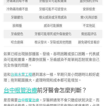
牙痛痛到睡不著
牙髓發炎可能較嚴重
盡快預約牙科
冷熱痛持續不退
牙髓可能不可逆發炎
安排檢查
牙齦膿包
根尖感染或牙周感染
需X光與診斷
臉頰腫
感染可能擴散
不宜拖延
牙齒變色
牙髓可能壞死或外傷後變化
需追蹤評估
咬合劇痛
根尖發炎、牙裂或其他問題
避免硬咬並看診
如果已經出現臉部腫脹、發燒、吞嚥困難或張口困難，代表感
染可能較嚴重，應盡快就醫。牙齒感染不是單純忍耐就會自己
完全恢復的問題。
這和
台南水電工程
遇到漏水一樣，早期只是小問題時比較好處
理；拖到範圍擴大，處理時間和成本都可能增加。
台中根管治療
前牙醫會怎麼判斷？
是否需要
台中根管治療
，牙醫師通常不會只聽症狀就決定，而
是會綜合檢查。因為不同牙齒問題可能有類似疼痛表現，必須