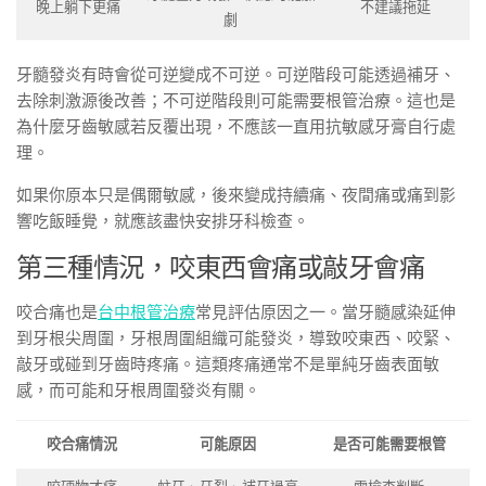
晚上躺下更痛
不建議拖延
劇
牙髓發炎有時會從可逆變成不可逆。可逆階段可能透過補牙、
去除刺激源後改善；不可逆階段則可能需要根管治療。這也是
為什麼牙齒敏感若反覆出現，不應該一直用抗敏感牙膏自行處
理。
如果你原本只是偶爾敏感，後來變成持續痛、夜間痛或痛到影
響吃飯睡覺，就應該盡快安排牙科檢查。
第三種情況，咬東西會痛或敲牙會痛
咬合痛也是
台中根管治療
常見評估原因之一。當牙髓感染延伸
到牙根尖周圍，牙根周圍組織可能發炎，導致咬東西、咬緊、
敲牙或碰到牙齒時疼痛。這類疼痛通常不是單純牙齒表面敏
感，而可能和牙根周圍發炎有關。
咬合痛情況
可能原因
是否可能需要根管