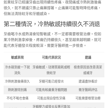
如果蛀牙已經讓牙齒出現持續性疼痛、夜間痛或冷熱刺激後痛
很久，就不建議只靠止痛藥撐著。止痛藥可能暫時降低疼痛，
但無法清除蛀牙和牙髓感染。
第二種情況，冷熱敏感持續很久不消退
牙齒喝冷水或熱湯會短暫敏感，不一定都需要根管治療。但如
果冷熱刺激拿掉後，疼痛仍持續很久，甚至越來越明顯，就可
能代表牙髓發炎程度較深，需要牙醫師進一步檢查。
敏感表現
可能代表狀況
建議
冷水碰到痠一下就
牙齒敏感、琺瑯質磨耗或輕
檢查原因並改善清潔
消失
微蛀牙
或補牙
冷熱刺激後痛很久
牙髓可能已經發炎
建議盡快看診
熱刺激特別痛
可能有較嚴重牙髓問題
需牙醫師評估
不吃不喝也會痛
可能出現自發性牙痛
可能需要根管治療
牙髓壓力或發炎反應可能加