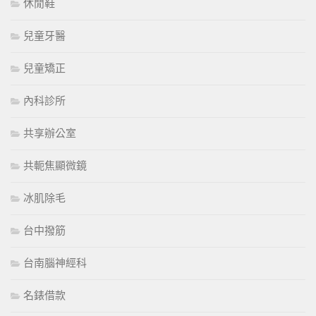
休閒鞋
兒童牙醫
兒童矯正
內科診所
共享辦公室
共軛焦顯微鏡
冰肌除毛
台中撥筋
台南腦神經科
名錶借款