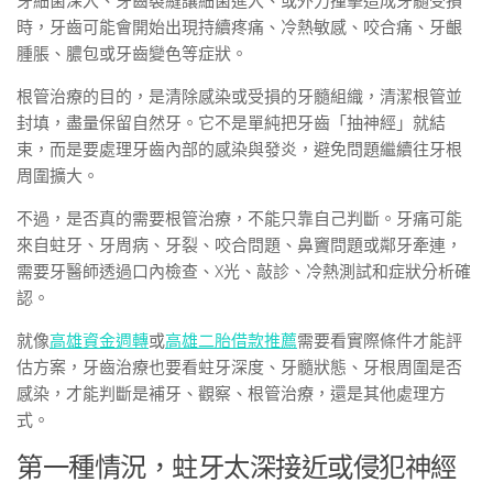
牙細菌深入、牙齒裂縫讓細菌進入、或外力撞擊造成牙髓受損
時，牙齒可能會開始出現持續疼痛、冷熱敏感、咬合痛、牙齦
腫脹、膿包或牙齒變色等症狀。
根管治療的目的，是清除感染或受損的牙髓組織，清潔根管並
封填，盡量保留自然牙。它不是單純把牙齒「抽神經」就結
束，而是要處理牙齒內部的感染與發炎，避免問題繼續往牙根
周圍擴大。
不過，是否真的需要根管治療，不能只靠自己判斷。牙痛可能
來自蛀牙、牙周病、牙裂、咬合問題、鼻竇問題或鄰牙牽連，
需要牙醫師透過口內檢查、X光、敲診、冷熱測試和症狀分析確
認。
就像
高雄資金週轉
或
高雄二胎借款推薦
需要看實際條件才能評
估方案，牙齒治療也要看蛀牙深度、牙髓狀態、牙根周圍是否
感染，才能判斷是補牙、觀察、根管治療，還是其他處理方
式。
第一種情況，蛀牙太深接近或侵犯神經