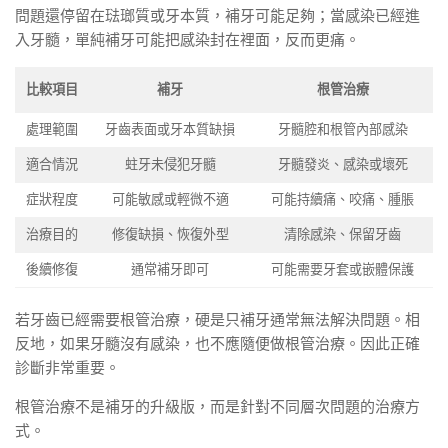
問題還停留在琺瑯質或牙本質，補牙可能足夠；當感染已經進
入牙髓，單純補牙可能把感染封在裡面，反而更痛。
比較項目
補牙
根管治療
處理範圍
牙齒表面或牙本質缺損
牙髓腔和根管內部感染
適合情況
蛀牙未侵犯牙髓
牙髓發炎、感染或壞死
症狀程度
可能敏感或輕微不適
可能持續痛、咬痛、腫脹
治療目的
修復缺損、恢復外型
清除感染、保留牙齒
後續修復
通常補牙即可
可能需要牙套或嵌體保護
若牙齒已經需要根管治療，硬是只補牙通常無法解決問題。相
反地，如果牙髓沒有感染，也不應隨便做根管治療。因此正確
診斷非常重要。
根管治療不是補牙的升級版，而是針對不同層次問題的治療方
式。