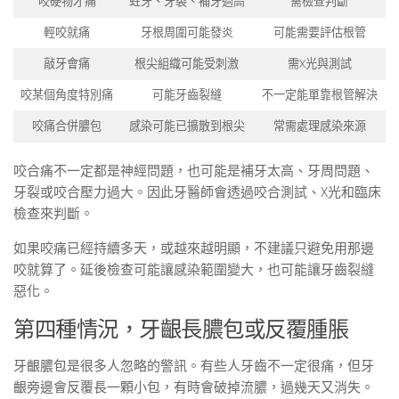
咬硬物才痛
蛀牙、牙裂、補牙過高
需檢查判斷
輕咬就痛
牙根周圍可能發炎
可能需要評估根管
敲牙會痛
根尖組織可能受刺激
需X光與測試
咬某個角度特別痛
可能牙齒裂縫
不一定能單靠根管解決
咬痛合併膿包
感染可能已擴散到根尖
常需處理感染來源
咬合痛不一定都是神經問題，也可能是補牙太高、牙周問題、
牙裂或咬合壓力過大。因此牙醫師會透過咬合測試、X光和臨床
檢查來判斷。
如果咬痛已經持續多天，或越來越明顯，不建議只避免用那邊
咬就算了。延後檢查可能讓感染範圍變大，也可能讓牙齒裂縫
惡化。
第四種情況，牙齦長膿包或反覆腫脹
牙齦膿包是很多人忽略的警訊。有些人牙齒不一定很痛，但牙
齦旁邊會反覆長一顆小包，有時會破掉流膿，過幾天又消失。