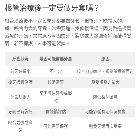
根管治療後一定要做牙套嗎？
根管治療後不一定每顆牙都要做牙套，但後牙、缺損大的牙
齒、咬合力大的牙齒，常需要進一步修復保護。因為做過根管
治療的牙齒，常常原本就因蛀牙、裂縫或大範圍修補而結構變
弱，若不保護，未來可能裂掉。
牙齒狀況
是否可能需要牙套
原因
前牙缺損小
不一定
咬合力量較小，視剩餘齒質而定
後牙根管治療
較常需要
承受咀嚼力量大
常需評估牙套或嵌
牙齒缺損大
降低裂牙風險
體
牙齒已有裂痕
需謹慎評估
可能影響長期保留機會
咬合力強或磨
可能需要保護
避免牙齒再次受損
牙