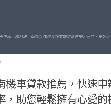
汽車包膜、隔熱紙、翻譯社或是高雄當鋪都是要安太歲的，安好太
款
南機車貸款推薦，快速申
率，助您輕鬆擁有心愛的