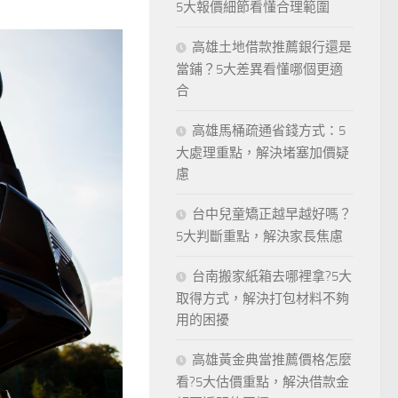
5大報價細節看懂合理範圍
高雄土地借款推薦銀行還是
當鋪？5大差異看懂哪個更適
合
高雄馬桶疏通省錢方式：5
大處理重點，解決堵塞加價疑
慮
台中兒童矯正越早越好嗎？
5大判斷重點，解決家長焦慮
台南搬家紙箱去哪裡拿?5大
取得方式，解決打包材料不夠
用的困擾
高雄黃金典當推薦價格怎麼
看?5大估價重點，解決借款金