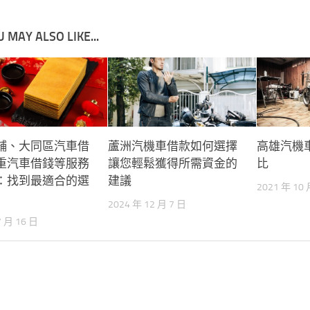
 MAY ALSO LIKE...
舖、大同區汽車借
蘆洲汽機車借款如何選擇
高雄汽機
重汽車借錢等服務
讓您輕鬆獲得所需資金的
比
：找到最適合的選
建議
2021 年 10 
2024 年 12 月 7 日
7 月 16 日