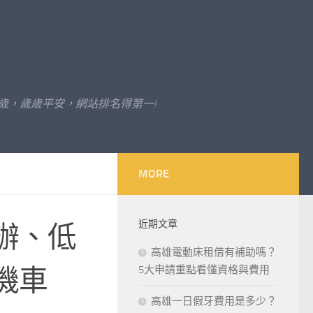
歲，歲歲平安，網站排名得第一!
MORE
近期文章
辦、低
高雄電動床租借有補助嗎？
機車
5大申請重點看懂資格與費用
高雄一日假牙費用是多少？