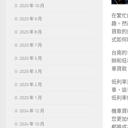
2025 年 10 月
在繁忙
2025 年 9 月
趣。然
貸款的
2025 年 8 月
式如何
2025 年 7 月
台南的
2025 年 5 月
辦和低
車貸款
2025 年 3 月
低利率
2025 年 2 月
車，這
低利率
2025 年 1 月
機車貸
2024 年 12 月
您更加
2024 年 10 月
都將成