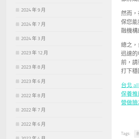
2024 年 9 月
然而，
保您能
2024 年 7 月
融機構
2024 年 3 月
總之，
2023 年 12 月
迅速的
前，請
2023 年 8 月
打下穩
2023 年 6 月
台北 all
保養推
2022 年 8 月
營做臉
2022 年 7 月
2022 年 6 月
Tags:
2022 年 4 月