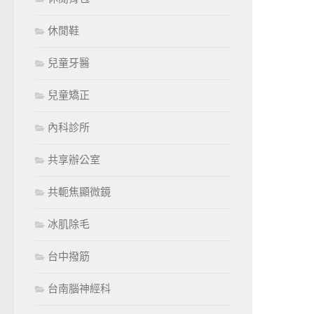
休閒鞋
兒童牙醫
兒童矯正
內科診所
共享辦公室
共軛焦顯微鏡
冰肌除毛
台中撥筋
台南腦神經科