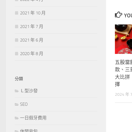
2021 年 10 月
YOU
2021 年 7 月
2021 年 6 月
2020 年 8 月
五股當
款、三
大比拼
分類
擇
Ｌ型沙發
2024 年 
SEO
一日假牙費用
休閒背包