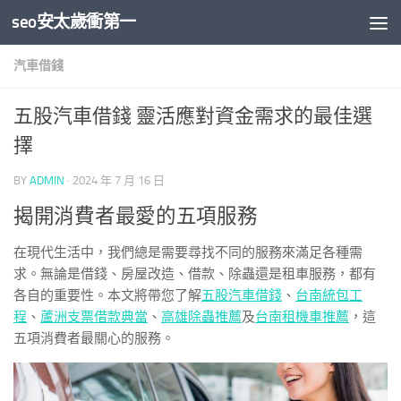
seo安太歲衝第一
Skip to content
汽車借錢
五股汽車借錢 靈活應對資金需求的最佳選
擇
BY
ADMIN
·
2024 年 7 月 16 日
揭開消費者最愛的五項服務
在現代生活中，我們總是需要尋找不同的服務來滿足各種需
求。無論是借錢、房屋改造、借款、除蟲還是租車服務，都有
各自的重要性。本文將帶您了解
五股汽車借錢
、
台南統包工
程
、
蘆洲支票借款典當
、
高雄除蟲推薦
及
台南租機車推薦
，這
五項消費者最關心的服務。