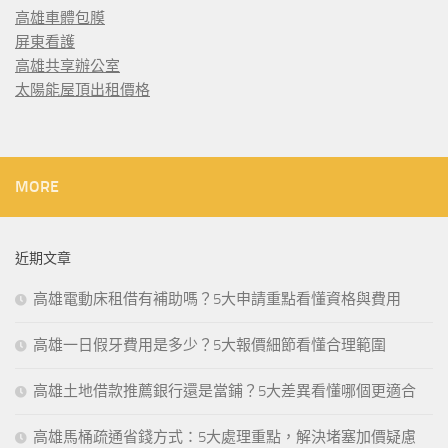
高雄車體包膜
屏東看護
高雄共享辦公室
太陽能屋頂出租價格
MORE
近期文章
高雄電動床租借有補助嗎？5大申請重點看懂資格與費用
高雄一日假牙費用是多少？5大報價細節看懂合理範圍
高雄土地借款推薦銀行還是當鋪？5大差異看懂哪個更適合
高雄馬桶疏通省錢方式：5大處理重點，解決堵塞加價疑慮