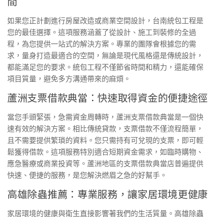
間
如果您正計劃進行房屋改造或商業空間設計，台南統包工程是
您的最佳選擇。這項服務涵蓋了從設計、施工到裝修的全過
程，為您提供一站式的解決方案。專業的團隊會根據您的需
求，量身打造最適合的空間，無論是現代風格還是傳統設計，
都能滿足您的要求。統包工程不僅節省時間和精力，還能確保
項目質量，避免多方溝通帶來的麻煩。
蘆洲支票借款典當：快速取得資金的便捷途徑
當您手頭緊張，急需資金周轉時，蘆洲支票借款典當是一個快
速有效的解決方案。相比傳統貸款，支票借款不僅流程簡單，
且不需要提供繁瑣的資料。您只需持有可兌現的支票，即可輕
鬆獲得借款。這項服務特別適合短期資金需求，如臨時購物、
應急醫療或商業投資等。蘆洲地區的支票借款典當店普遍提供
快速、便捷的服務，是您解決燃眉之急的好幫手。
高雄除蟲推薦：專業服務，讓家居環境更健康
家居環境的健康與衛生直接影響著我們的生活質量。高雄除蟲