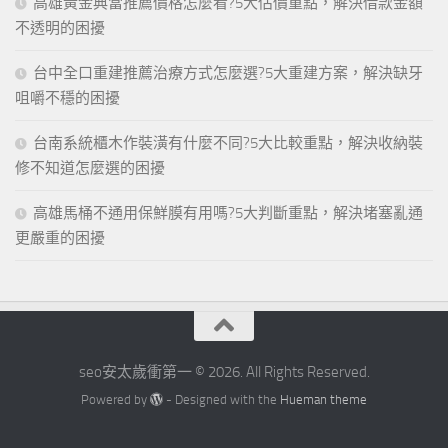
高雄黃金典當推薦價格怎麼看?5大估價重點，解決借款金額
不透明的困擾
台中全口重建推薦治療方式怎麼選?5大重建方案，解決缺牙
咀嚼不穩的困擾
台南系統櫃木作裝潢有什麼不同?5大比較重點，解決收納裝
修不知道怎麼選的困擾
高雄馬桶不通用保鮮膜有用嗎?5大判斷重點，解決堵塞亂通
更嚴重的困擾
seo安太歲衝第一 © 2026. All Rights Reserved.
Powered by
- Designed with the
Hueman theme