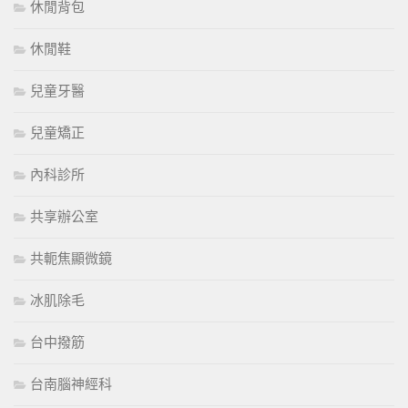
休閒背包
休閒鞋
兒童牙醫
兒童矯正
內科診所
共享辦公室
共軛焦顯微鏡
冰肌除毛
台中撥筋
台南腦神經科