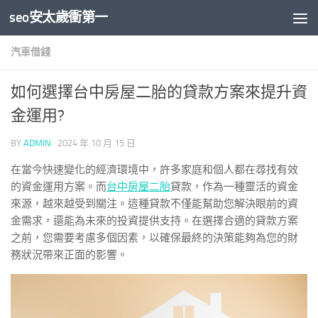
seo安太歲衝第一
Skip to content
汽車借錢
如何選擇台中房屋二胎的貸款方案來提升資
金運用?
BY
ADMIN
·
2024 年 10 月 15 日
在當今快速變化的經濟環境中，許多家庭和個人都在尋找有效
的資金運用方案。而
台中房屋二胎
貸款，作為一種靈活的資金
來源，越來越受到關注。這種貸款不僅能幫助您解決眼前的資
金需求，還能為未來的投資提供支持。在選擇合適的貸款方案
之前，您需要考慮多個因素，以確保最終的決策能夠為您的財
務狀況帶來正面的影響。