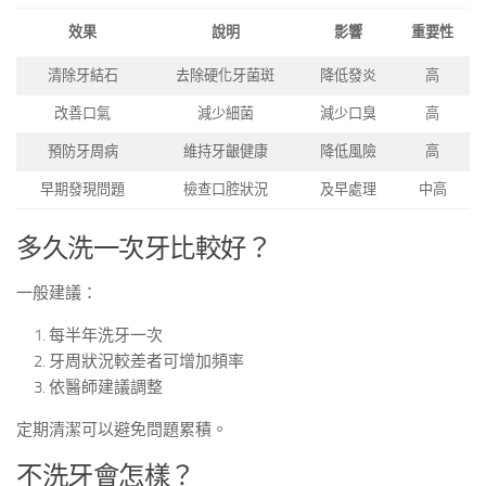
效果
說明
影響
重要性
清除牙結石
去除硬化牙菌斑
降低發炎
高
改善口氣
減少細菌
減少口臭
高
預防牙周病
維持牙齦健康
降低風險
高
早期發現問題
檢查口腔狀況
及早處理
中高
多久洗一次牙比較好？
一般建議：
每半年洗牙一次
牙周狀況較差者可增加頻率
依醫師建議調整
定期清潔可以避免問題累積。
不洗牙會怎樣？