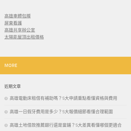
高雄車體包膜
屏東看護
高雄共享辦公室
太陽能屋頂出租價格
MORE
近期文章
高雄電動床租借有補助嗎？5大申請重點看懂資格與費用
高雄一日假牙費用是多少？5大報價細節看懂合理範圍
高雄土地借款推薦銀行還是當鋪？5大差異看懂哪個更適合