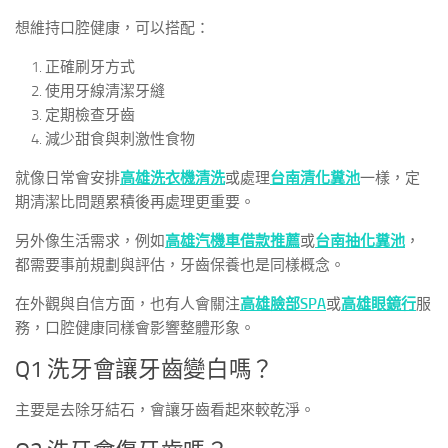
想維持口腔健康，可以搭配：
正確刷牙方式
使用牙線清潔牙縫
定期檢查牙齒
減少甜食與刺激性食物
就像日常會安排
高雄洗衣機清洗
或處理
台南清化糞池
一樣，定
期清潔比問題累積後再處理更重要。
另外像生活需求，例如
高雄汽機車借款推薦
或
台南抽化糞池
，
都需要事前規劃與評估，牙齒保養也是同樣概念。
在外觀與自信方面，也有人會關注
高雄臉部SPA
或
高雄眼鏡行
服
務，口腔健康同樣會影響整體形象。
Q1 洗牙會讓牙齒變白嗎？
主要是去除牙結石，會讓牙齒看起來較乾淨。