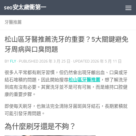
seo安太歲衝第一
Skip to content
牙醫推薦
松山區牙醫推薦洗牙的重要？5大關鍵避免
牙周病與口臭問題
BY
FLY
· PUBLISHED
2026 年 3 月 25 日
· UPDATED
2026 年 5 月 11 日
很多人平常都有刷牙習慣，但仍然會出現牙齦出血、口臭或牙
結石堆積的問題，因此開始搜尋
松山區牙醫推薦
，想了解洗牙
到底有沒有必要。其實洗牙並不是可有可無，而是維持口腔健
康的重要步驟。
即使每天刷牙，也無法完全清除牙菌斑與牙結石，長期累積就
可能引發牙周問題。
為什麼刷牙還是不夠？