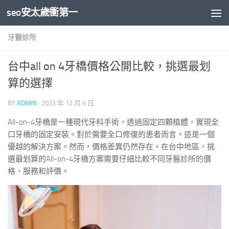
seo安太歲衝第一
Skip to content
牙醫診所
台中all on 4牙橋價格公開比較，挑選最划
算的選擇
BY
ADMIN
·
2023 年 12 月 4 日
All-on-4牙橋是一種現代牙科手術，透過固定四顆植體，實現全
口牙橋的固定安裝。對於需要全口修復的患者而言，這是一個
優越的解決方案。然而，價格差異仍然存在。在台中地區，挑
選最划算的All-on-4牙橋方案需要仔細比較不同牙醫診所的價
格、服務和評價。