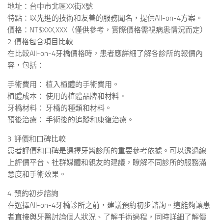
地址：台中市北區XX街X號
特點：以先進的技術和友善的服務聞名，提供All-on-4方案。
價格：NT$XXX,XXX（僅供參考，實際價格需視病患情況而定）
2. 價格包含項目比較
在比較All-on-4牙橋價格時，患者應詳細了解各診所的報價內
容，包括：
手術費用： 植入植體的手術費用。
植體成本： 使用的植體品牌和材料。
牙橋材料： 牙橋的種類和材料。
預後治療： 手術後的追蹤和康復治療。
3. 評價和口碑比較
患者評價和口碑是選擇牙醫診所的重要參考依據。可以透過線
上評價平台、社群媒體和親友的建議，瞭解不同診所的服務滿
意度和手術效果。
4. 預約初步諮詢
在選擇All-on-4牙橋診所之前，建議預約初步諮詢。這能夠讓患
者直接與牙醫討論個人狀況、了解手術過程，同時詳細了解價