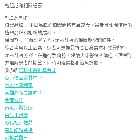
格組成和相關細節。
5. 注意事項
植體品牌： 不同品牌的植體價格差異較大，患者可詢問使用的
植體品牌和相應的成本。
保固期： 了解診所對All-on-4牙橋的保固期限和條件。
綜合考慮以上因素，患者可選擇最符合自身需求和預算的All-
on-4牙橋方案。在進行手術前，建議與牙醫深入溝通，確保對
方理解患者的期望，同時明確價格和治療計劃。
@@@
婦科中醫推薦台北
台南便宜安養中心
軍人信貸利率
高雄外籍看護仲介
台南做臉
南港牙醫診所
白光干涉儀
彰化植牙推薦
高雄結婚戒指
可拆式攤車