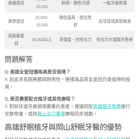
普通瓷冠
耐用、顏色可調
一般牙齒修復
20,000
25,000-
顏色逼真、透光性
美學瓷冠
前牙區域美容需求
35,000
好
高耐磨瓷
30,000以上
高強度、抗咬合力
咬合力大或磨牙患者
冠
問題解答
Q: 高雄全瓷冠價格高是否值得？
A: 若追求長期美觀與耐用性，選擇高品質全瓷冠仍是值得的投
資。
Q: 是否需要配合植牙或其他療程？
A: 對缺牙或牙齒損壞嚴重的患者，建議搭配
高雄植牙推薦
進行
完整修復，或與
鳳山全口重建
療程同步規劃。
高雄舒眠植牙與岡山舒眠牙醫的優勢