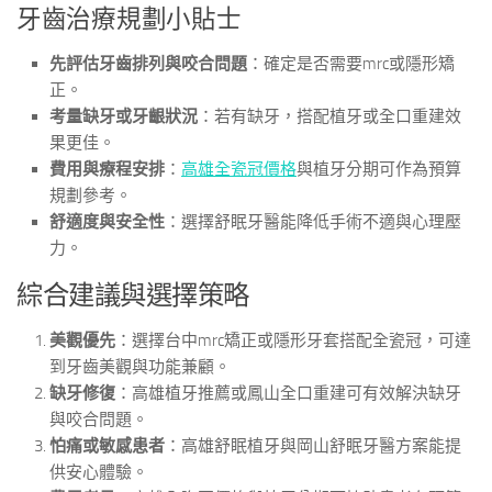
牙齒治療規劃小貼士
先評估牙齒排列與咬合問題
：確定是否需要mrc或隱形矯
正。
考量缺牙或牙齦狀況
：若有缺牙，搭配植牙或全口重建效
果更佳。
費用與療程安排
：
高雄全瓷冠價格
與植牙分期可作為預算
規劃參考。
舒適度與安全性
：選擇舒眠牙醫能降低手術不適與心理壓
力。
綜合建議與選擇策略
美觀優先
：選擇台中mrc矯正或隱形牙套搭配全瓷冠，可達
到牙齒美觀與功能兼顧。
缺牙修復
：高雄植牙推薦或鳳山全口重建可有效解決缺牙
與咬合問題。
怕痛或敏感患者
：高雄舒眠植牙與岡山舒眠牙醫方案能提
供安心體驗。