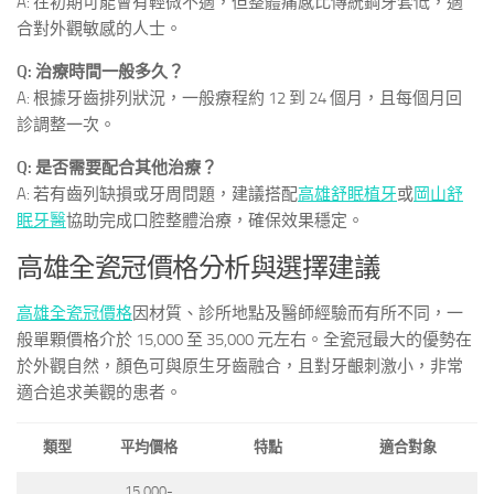
A: 在初期可能會有輕微不適，但整體痛感比傳統鋼牙套低，適
合對外觀敏感的人士。
Q: 治療時間一般多久？
A: 根據牙齒排列狀況，一般療程約 12 到 24 個月，且每個月回
診調整一次。
Q: 是否需要配合其他治療？
A: 若有齒列缺損或牙周問題，建議搭配
高雄舒眠植牙
或
岡山舒
眠牙醫
協助完成口腔整體治療，確保效果穩定。
高雄全瓷冠價格分析與選擇建議
高雄全瓷冠價格
因材質、診所地點及醫師經驗而有所不同，一
般單顆價格介於 15,000 至 35,000 元左右。全瓷冠最大的優勢在
於外觀自然，顏色可與原生牙齒融合，且對牙齦刺激小，非常
適合追求美觀的患者。
類型
平均價格
特點
適合對象
15,000-