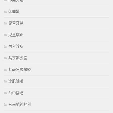
休閒背包
休閒鞋
兒童牙醫
兒童矯正
內科診所
共享辦公室
共軛焦顯微鏡
冰肌除毛
台中撥筋
台南腦神經科