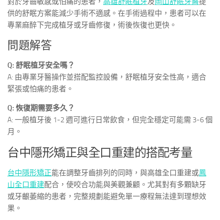
對於牙齒敏感或怕痛的患者，
高雄舒眠植牙
及
岡山舒眠牙醫
提
供的舒眠方案能減少手術不適感。在手術過程中，患者可以在
專業麻醉下完成植牙或牙齒修復，術後恢復也更快。
問題解答
Q: 舒眠植牙安全嗎？
A: 由專業牙醫操作並搭配監控設備，舒眠植牙安全性高，適合
緊張或怕痛的患者。
Q: 恢復期需要多久？
A: 一般植牙後 1-2 週可進行日常飲食，但完全穩定可能需 3-6 個
月。
台中隱形矯正與全口重建的搭配考量
台中隱形矯正
能在調整牙齒排列的同時，與高雄全口重建或
鳳
山全口重建
配合，使咬合功能與美觀兼顧。尤其對有多顆缺牙
或牙齦萎縮的患者，完整規劃能避免單一療程無法達到理想效
果。