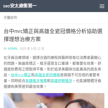
seo安太歲衝第一
Skip to content
牙醫診所
台中mrc矯正與高雄全瓷冠價格分析協助選
擇理想治療方案
BY
ADMIN
·
2025 年 9 月 22 日
在牙齒治療領域，選擇合適的療程與醫師是每位消費者最關心
的問題。無論是矯正、植牙還是全口重建，都需要在效果、舒
適度和費用之間取得平衡。對於追求美觀與功能兼具的朋友來
說，
台中mrc矯正
和
高雄全瓷冠價格
是兩個不可忽視的重要考
量，同時結合
高雄植牙推薦
和
高雄舒眠植牙
，也能讓整體牙齒
健康和美學達到最佳效果。