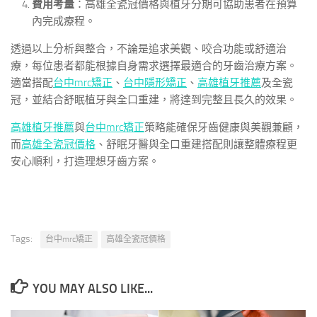
費用考量
：高雄全瓷冠價格與植牙分期可協助患者在預算
內完成療程。
透過以上分析與整合，不論是追求美觀、咬合功能或舒適治
療，每位患者都能根據自身需求選擇最適合的牙齒治療方案。
適當搭配
台中mrc矯正
、
台中隱形矯正
、
高雄植牙推薦
及全瓷
冠，並結合舒眠植牙與全口重建，將達到完整且長久的效果。
高雄植牙推薦
與
台中mrc矯正
策略能確保牙齒健康與美觀兼顧，
而
高雄全瓷冠價格
、舒眠牙醫與全口重建搭配則讓整體療程更
安心順利，打造理想牙齒方案。
Tags:
台中mrc矯正
高雄全瓷冠價格
YOU MAY ALSO LIKE...