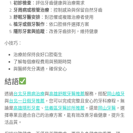
初診檢查
：評估牙齒健康與治療需求
牙周病或根管治療
：控制感染與保留自然牙齒
舒眠牙醫安排
：對恐懼或複雜治療者使用
植牙或假牙製作
：依口腔條件選擇方案
隱形牙套與追蹤
：改善牙齒排列，維持健康
小技巧：
治療前保持良好口腔衛生
了解每個療程費用與預期時間
與醫師充分溝通，確保安心
結語
透過
台北牙周病治療
與
高雄舒眠牙醫推薦
服務，搭配
岡山植牙
與
台北一日假牙推薦
，您可以完成完整且安心的牙科療程。無
論是
高雄隱形牙套
、
信義區牙醫診所推薦
，還是
岡山牙醫
，選
擇專業且適合自己的治療方案，能有效改善牙齒健康，提升生
活品質。