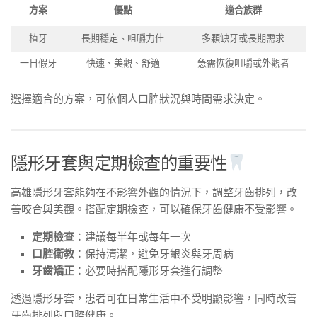
方案
優點
適合族群
植牙
長期穩定、咀嚼力佳
多顆缺牙或長期需求
一日假牙
快速、美觀、舒適
急需恢復咀嚼或外觀者
選擇適合的方案，可依個人口腔狀況與時間需求決定。
隱形牙套與定期檢查的重要性
高雄隱形牙套能夠在不影響外觀的情況下，調整牙齒排列，改
善咬合與美觀。搭配定期檢查，可以確保牙齒健康不受影響。
定期檢查
：建議每半年或每年一次
口腔衛教
：保持清潔，避免牙齦炎與牙周病
牙齒矯正
：必要時搭配隱形牙套進行調整
透過隱形牙套，患者可在日常生活中不受明顯影響，同時改善
牙齒排列與口腔健康。