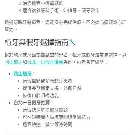
治療過程中疼痛感低
適合複雜牙科手術，如植牙、假牙製作
透過舒眠牙醫療程，您能安心完成治療，不必擔心痛感或心理
壓力。
植牙與假牙選擇指南
對於缺牙或牙齒損傷嚴重的患者，植牙或假牙是常見選擇。以
岡山植牙
和
台北一日假牙推薦
為例，兩者各有優勢：
岡山植牙
：
適合單顆或多顆缺牙患者
提供長期穩定支撐，外觀自然
恢復口腔咀嚼功能
台北一日假牙推薦
：
適合快速解決缺牙問題
可在短時間內恢復美觀與咀嚼能力
過程快速，減少等待時間