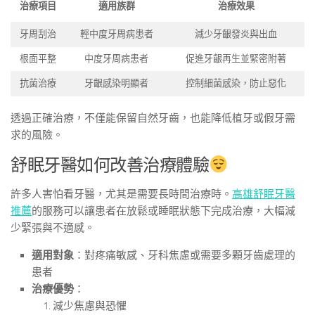
治療項目
適用族群
治療效果
牙周刮治
輕中度牙周病患者
減少牙齦發炎與出血
根面平整
中度牙周病患者
促進牙齦再生並緊密附著
抗菌治療
牙齦感染明顯者
控制細菌感染，防止惡化
透過正確治療，不僅能保留自然牙齒，也能降低植牙或假牙需
求的風險。
舒眠牙醫如何改善治療體驗
許多人害怕看牙醫，尤其是需要長時間治療時。
高雄舒眠牙醫
推薦
的服務可以讓患者在放鬆或睡眠狀態下完成治療，大幅減
少緊張與不適感。
適用對象
：對疼痛敏感、牙科焦慮或需要多顆牙齒處理的
患者
治療優勢
：
減少焦慮與恐懼