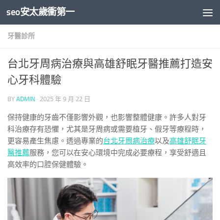
seo安太歲衝第一
Skip to content
牙醫診所
台北牙周病治療與高雄舒眠牙醫推薦打造安
心牙科體驗
BY
ADMIN
·
2025 年 9 月 22 日
保持健康的牙齒不僅影響外觀，也影響整體健康。許多人對牙
科治療存有恐懼，尤其是牙周病或需要植牙、假牙等療程時，
更容易產生焦慮。透過專業的
台北牙周病治療
以及
高雄舒眠牙
醫推薦
服務，您可以在安心環境中完成必要療程，享受舒適且
高效率的口腔保健體驗。