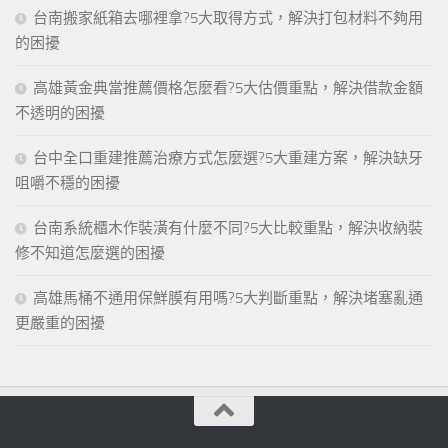
台南搬家紙箱去哪裡拿?5大取得方式，解決打包材料不夠用
的困擾
高雄黃金典當推薦價格怎麼看?5大估價重點，解決借款金額
不透明的困擾
台中全口重建推薦治療方式怎麼選?5大重建方案，解決缺牙
咀嚼不穩的困擾
台南系統櫃木作裝潢有什麼不同?5大比較重點，解決收納裝
修不知道怎麼選的困擾
高雄馬桶不通用保鮮膜有用嗎?5大判斷重點，解決堵塞亂通
更嚴重的困擾