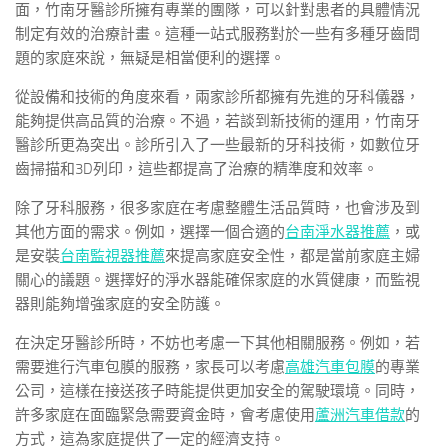
面，竹南牙醫診所擁有專業的團隊，可以針對患者的具體情況
制定有效的治療計畫。這種一站式服務對於一些有多種牙齒問
題的家庭來說，無疑是相當便利的選擇。
從設備和技術的角度來看，兩家診所都擁有先進的牙科儀器，
能夠提供高品質的治療。不過，若談到新技術的運用，竹南牙
醫診所更為突出。診所引入了一些最新的牙科技術，如數位牙
齒掃描和3D列印，這些都提高了治療的精準度和效率。
除了牙科服務，很多家庭在考慮整體生活品質時，也會涉及到
其他方面的需求。例如，選擇一個合適的
台南淨水器推薦
，或
是安裝
台南監視器推薦
來提高家庭安全性，都是當前家庭主婦
關心的議題。選擇好的淨水器能確保家庭的水質健康，而監視
器則能夠增強家庭的安全防護。
在決定牙醫診所時，不妨也考慮一下其他相關服務。例如，若
需要進行汽車包膜的服務，家長可以考慮
高雄汽車包膜
的專業
公司，這樣在接送孩子時能提供更加安全的駕駛環境。同時，
許多家庭在面臨緊急需要資金時，會考慮使用
蘆洲汽車借款
的
方式，這為家庭提供了一定的經濟支持。