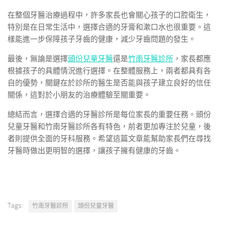
在整個牙醫治療過程中，許多家長也會關心孩子的口腔衛生，
特別是在日常生活中，選擇合適的牙膏和漱口水也很重要。這
樣能進一步保障孩子牙齒的健康，減少牙齒問題的發生。
最後，無論是選擇
頭份兒童牙醫
還是
竹南牙醫診所
，家長都應
根據孩子的具體情況進行選擇。在整體服務上，兩者都具有各
自的優勢，關鍵在於診所的醫生是否能與孩子建立良好的信任
關係，這對於小朋友的治療體驗至關重要。
總結而言，選擇合適的牙醫診所是每位家長的重要任務。頭份
兒童牙醫和竹南牙醫診所各有特色，前者更加專注於兒童，後
者則提供全面的牙科服務。希望這篇文章能幫助家長們在尋找
牙醫時做出更明智的選擇，讓孩子擁有健康的牙齒。
Tags:
竹南牙醫診所
頭份兒童牙醫