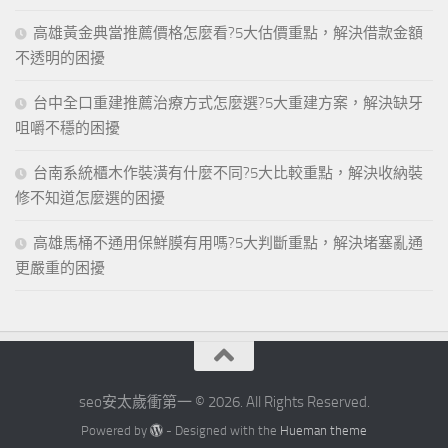
高雄黃金典當推薦價格怎麼看?5大估價重點，解決借款金額
不透明的困擾
台中全口重建推薦治療方式怎麼選?5大重建方案，解決缺牙
咀嚼不穩的困擾
台南系統櫃木作裝潢有什麼不同?5大比較重點，解決收納裝
修不知道怎麼選的困擾
高雄馬桶不通用保鮮膜有用嗎?5大判斷重點，解決堵塞亂通
更嚴重的困擾
seo安太歲衝第一 © 2026. All Rights Reserved.
Powered by
- Designed with the
Hueman theme