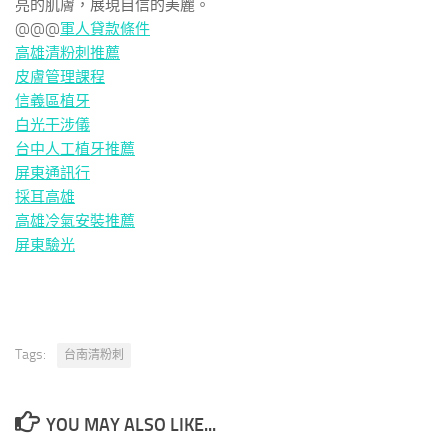
亮的肌膚，展現自信的美麗。
@@@
軍人貸款條件
高雄清粉刺推薦
皮膚管理課程
信義區植牙
白光干涉儀
台中人工植牙推薦
屏東通訊行
採耳高雄
高雄冷氣安裝推薦
屏東驗光
Tags:
台南清粉刺
YOU MAY ALSO LIKE...