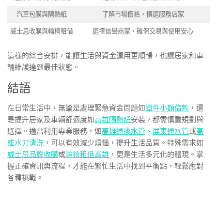
汽車包膜與隔熱紙
了解市場價格，慎選服務店家
威士忌收購與輪椅租借
選擇信譽商家，確保交易與使用安心
這樣的綜合安排，能讓生活與資金運用更順暢，也讓居家和車
輛維護達到最佳狀態。
結語
在日常生活中，無論是處理緊急資金問題如
證件小額借款
，還
是提升居家及車輛舒適度如
高雄隔熱紙
安裝，都需慎重規劃與
選擇。適當利用專業服務，如
高雄通排水管
、
屏東通水管
或
高
雄水刀清洗
，可以有效減少煩惱，提升生活品質。特殊需求如
威士忌品牌收購
或
輪椅租借高雄
，更是生活多元化的體現。掌
握正確資訊與流程，才能在繁忙生活中找到平衡點，輕鬆應對
各種挑戰。