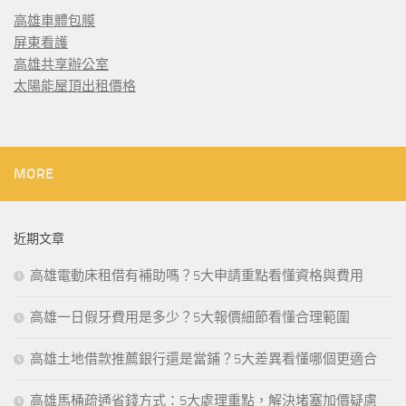
高雄車體包膜
屏東看護
高雄共享辦公室
太陽能屋頂出租價格
MORE
近期文章
高雄電動床租借有補助嗎？5大申請重點看懂資格與費用
高雄一日假牙費用是多少？5大報價細節看懂合理範圍
高雄土地借款推薦銀行還是當鋪？5大差異看懂哪個更適合
高雄馬桶疏通省錢方式：5大處理重點，解決堵塞加價疑慮