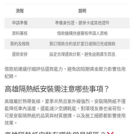
流程
說明
申請準備
準備身份證、健保卡或其他證件
資料審核
借款機構快速審核申請人資格
簽約及撥款
簽訂借款合約並於當日或隔日完成撥款
還款安排
設定合理還款計劃，避免逾期產生罰息
借款前建議仔細評估還款能力，避免因短期資金壓力影響信用
紀錄。
高雄隔熱紙安裝需注意哪些事項？
高雄屬於熱帶氣候，夏季炎熱且紫外線強烈，安裝隔熱紙不僅
能降低車內溫度，還能減少空調耗能，對環境友善也省荷包。
可是安裝隔熱紙的品質與材質選擇，以及施工細節都影響使用
效果。