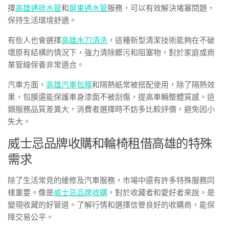
擇
高雄通排水管
和
屏東通水管
服務，可以有效解決堵塞問題，
保持生活環境舒適。
有些人也會選擇
高雄水刀清洗
，這種新型清潔技術能夠在不破
壞原有結構的情況下，強力清除髒污和阻塞物，對於家庭或商
業管線保養非常適合。
汽車方面，
高雄汽車包膜
和隔熱紙常被搭配使用，除了隔熱效
果，包膜還能保護車身漆面不被刮傷，提高車輛整體質感。這
類服務品質差異大，消費者選擇時不妨多比較評價，避免因小
失大。
威士忌品牌收購和輪椅租借高雄的特殊
需求
除了生活常見的維修及汽車服務，市場中還有許多特殊服務同
樣重要。像是
威士忌品牌收購
，對於收藏者和愛好者來說，是
變現收藏的好管道。了解行情和選擇信譽良好的收購商，能保
障交易公平。