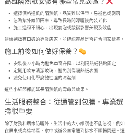
高雄隔熱紙安裝有哪些常見誤區？
選擇價格過低的隔熱紙，品質難以保證，易褪色或剝落
忽略紫外線阻隔率，導致長時間曝曬後內裝老化
施工過程不細心，出現氣泡或皺褶影響美觀及效能
建議選擇有口碑的專業店家，並確認產品是否符合國家標準。
施工前後如何做好保養？
安裝後72小時內避免車窗升降，以利隔熱紙黏貼固定
定期用軟布清潔玻璃，避免刮傷隔熱紙表面
避免使用化學腐蝕性強的清潔劑
這些小細節都能延長隔熱紙的壽命與效果。
生活服務整合：從通管到包膜，專業選
擇很重要
除了財務和居家防曬外，生活中的大小維護也不能忽視。例如
在屏東或高雄地區，家中或辦公室常遇到排水不順暢問題。選