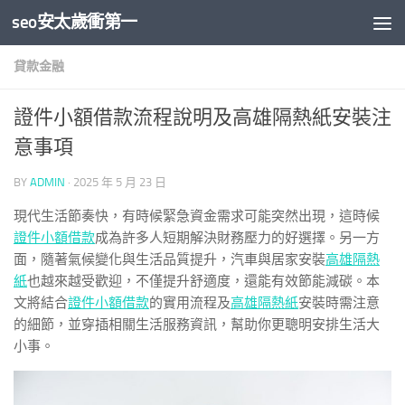
seo安太歲衝第一
Skip to content
貸款金融
證件小額借款流程說明及高雄隔熱紙安裝注
意事項
BY
ADMIN
·
2025 年 5 月 23 日
現代生活節奏快，有時候緊急資金需求可能突然出現，這時候
證件小額借款
成為許多人短期解決財務壓力的好選擇。另一方
面，隨著氣候變化與生活品質提升，汽車與居家安裝
高雄隔熱
紙
也越來越受歡迎，不僅提升舒適度，還能有效節能減碳。本
文將結合
證件小額借款
的實用流程及
高雄隔熱紙
安裝時需注意
的細節，並穿插相關生活服務資訊，幫助你更聰明安排生活大
小事。