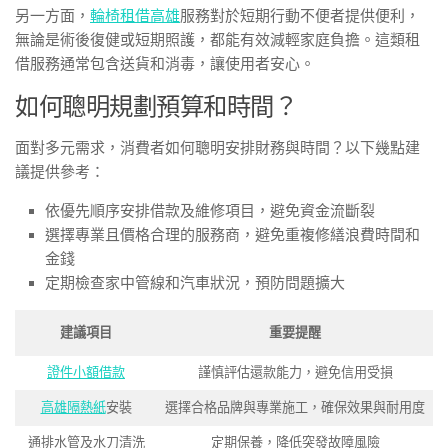
另一方面，
輪椅租借高雄
服務對於短期行動不便者提供便利，
無論是術後復健或短期照護，都能有效減輕家庭負擔。這類租
借服務通常包含送貨和消毒，讓使用者安心。
如何聰明規劃預算和時間？
面對多元需求，消費者如何聰明安排財務與時間？以下幾點建
議提供參考：
依優先順序安排借款及維修項目，避免資金流斷裂
選擇專業且價格合理的服務商，避免重複修繕浪費時間和
金錢
定期檢查家中管線和汽車狀況，預防問題擴大
建議項目
重要提醒
證件小額借款
謹慎評估還款能力，避免信用受損
高雄隔熱紙
安裝
選擇合格品牌與專業施工，確保效果與耐用度
通排水管及水刀清洗
定期保養，降低突發故障風險