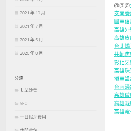
@@@
安南養
2021 年 10 月
國軍信
2021 年 7 月
高雄外
高雄皮
2021 年 6 月
台北矯
2020 年 8 月
共軛焦
彰化牙
高雄珠
攤車設
分類
台南通
Ｌ型沙發
高雄做
高雄凝
SEO
高雄電
一日假牙費用
休閒背包