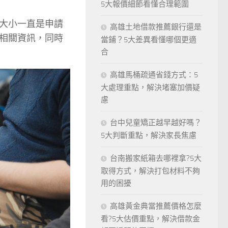
5大報價細節看懂合理範圍
大小一直是申請
高雄土地借款推薦銀行還是
相關資訊，同時
當鋪？5大差異看懂哪個更適
合
高雄馬桶疏通省錢方式：5
大處理重點，解決堵塞加價疑
慮
台中兒童矯正越早越好嗎？
5大判斷重點，解決家長焦慮
台南搬家紙箱去哪裡拿?5大
取得方式，解決打包材料不夠
用的困擾
高雄黃金典當推薦價格怎麼
看?5大估價重點，解決借款金