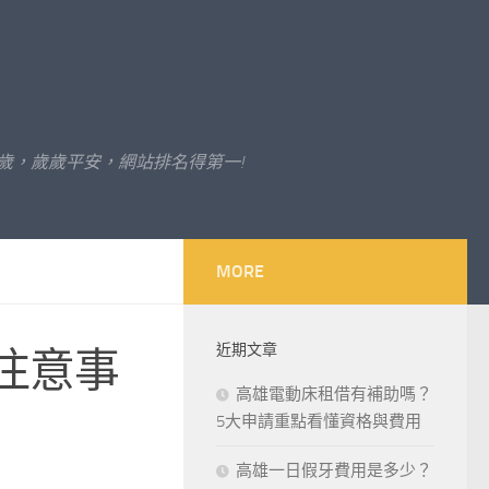
歲，歲歲平安，網站排名得第一!
MORE
近期文章
注意事
高雄電動床租借有補助嗎？
5大申請重點看懂資格與費用
高雄一日假牙費用是多少？