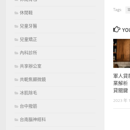
Tags:
休閒鞋
兒童牙醫
YOU
兒童矯正
內科診所
共享辦公室
軍人貸
共軛焦顯微鏡
業解析
貸關鍵
冰肌除毛
2023 年 
台中撥筋
台南腦神經科