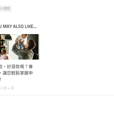
軍人貸款
 MAY ALSO LIKE...
款，好貸款嗎？專
，讓您輕鬆掌握申
！
12 月 4 日