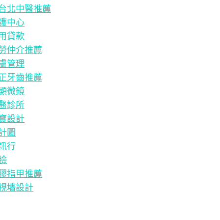
台北中醫推薦
護中心
用貸款
勞仲介推薦
膚管理
正牙齒推薦
顯微鏡
醫診所
寶設計
計圖
訊行
臉
膠指甲推薦
視墻設計