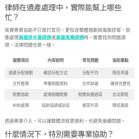
律師在遺產處理中，實際能幫上哪些
忙？
其實專業協助不只是打官司，更包含整體規劃與風險控管，就
像處理
高雄排水管疏通
或
高雄馬桶疏通
時，需要找到問題源
頭，法律問題也是一樣。
服務項目
內容說明
常見問題
協助重點
遺產分配規劃
確認分配方式
分配不均
降低爭議
文件整理
準備相關資料
文件缺漏
確保完整性
稅務協助
處理相關稅務
稅務負擔過高
合法節稅
糾紛處理
協助協調或訴訟
衝突升高
降低風險
透過專業介入，可以讓整體流程更順利，也避免後續問題。
什麼情況下，特別需要專業協助？