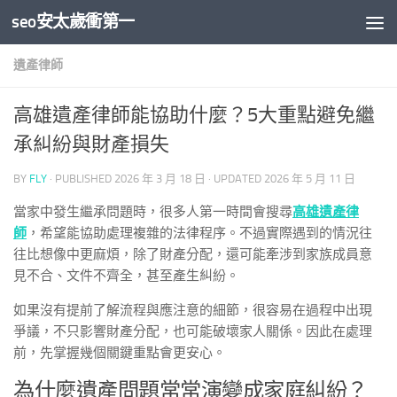
seo安太歲衝第一
Skip to content
遺產律師
高雄遺產律師能協助什麼？5大重點避免繼
承糾紛與財產損失
BY
FLY
· PUBLISHED
2026 年 3 月 18 日
· UPDATED
2026 年 5 月 11 日
當家中發生繼承問題時，很多人第一時間會搜尋
高雄遺產律
師
，希望能協助處理複雜的法律程序。不過實際遇到的情況往
往比想像中更麻煩，除了財產分配，還可能牽涉到家族成員意
見不合、文件不齊全，甚至產生糾紛。
如果沒有提前了解流程與應注意的細節，很容易在過程中出現
爭議，不只影響財產分配，也可能破壞家人關係。因此在處理
前，先掌握幾個關鍵重點會更安心。
為什麼遺產問題常常演變成家庭糾紛？