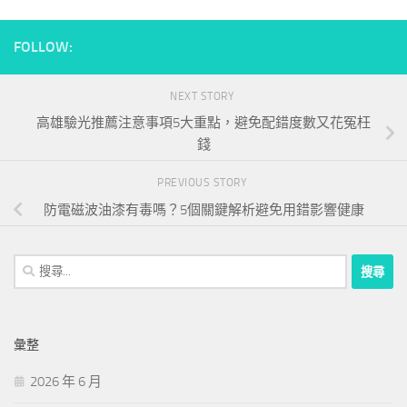
FOLLOW:
NEXT STORY
高雄驗光推薦注意事項5大重點，避免配錯度數又花冤枉
錢
PREVIOUS STORY
防電磁波油漆有毒嗎？5個關鍵解析避免用錯影響健康
搜
尋
關
鍵
彙整
字:
2026 年 6 月