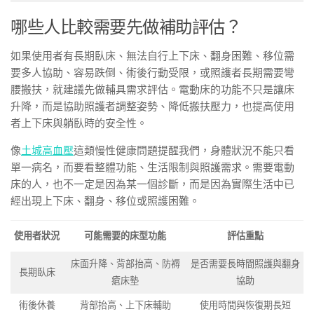
哪些人比較需要先做補助評估？
如果使用者有長期臥床、無法自行上下床、翻身困難、移位需
要多人協助、容易跌倒、術後行動受限，或照護者長期需要彎
腰搬扶，就建議先做輔具需求評估。電動床的功能不只是讓床
升降，而是協助照護者調整姿勢、降低搬扶壓力，也提高使用
者上下床與躺臥時的安全性。
像
土城高血壓
這類慢性健康問題提醒我們，身體狀況不能只看
單一病名，而要看整體功能、生活限制與照護需求。需要電動
床的人，也不一定是因為某一個診斷，而是因為實際生活中已
經出現上下床、翻身、移位或照護困難。
使用者狀況
可能需要的床型功能
評估重點
床面升降、背部抬高、防褥
是否需要長時間照護與翻身
長期臥床
瘡床墊
協助
術後休養
背部抬高、上下床輔助
使用時間與恢復期長短