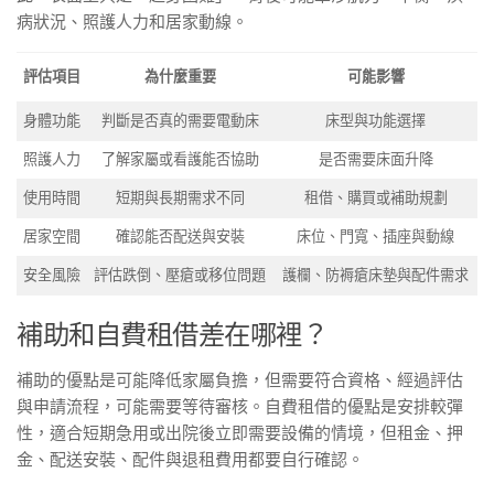
病狀況、照護人力和居家動線。
評估項目
為什麼重要
可能影響
身體功能
判斷是否真的需要電動床
床型與功能選擇
照護人力
了解家屬或看護能否協助
是否需要床面升降
使用時間
短期與長期需求不同
租借、購買或補助規劃
居家空間
確認能否配送與安裝
床位、門寬、插座與動線
安全風險
評估跌倒、壓瘡或移位問題
護欄、防褥瘡床墊與配件需求
補助和自費租借差在哪裡？
補助的優點是可能降低家屬負擔，但需要符合資格、經過評估
與申請流程，可能需要等待審核。自費租借的優點是安排較彈
性，適合短期急用或出院後立即需要設備的情境，但租金、押
金、配送安裝、配件與退租費用都要自行確認。