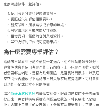
家庭照護條件一起評估。
使用者身分資料與聯絡資訊。
長照或失能評估相關資料。
醫療診斷、照護需求或治療師建議。
居家環境照片或房間尺寸資訊。
租借品項、報價內容與業者資料。
是否為特約單位或可協助申請。
為什麼需要專業評估？
電動床不是看到行動不便就一定適合，也不是功能越多越好。
專業評估會看使用者是否能自行翻身、上下床是否困難、照護
者需要哪些輔助、是否有跌倒風險、是否長時間臥床，以及居
家空間是否能放得下電動床。若只憑家屬感覺選床，可能會租
到功能不足或尺寸不合的設備。
這和
新莊眼底鏡診所
的概念有點像，眼睛問題有時不是表面看
得出來，需要透過專業檢查判斷深層狀況。輔具需求也是如
此，表面上只是「起身困難」，背後可能牽涉肌力、平衡、疾