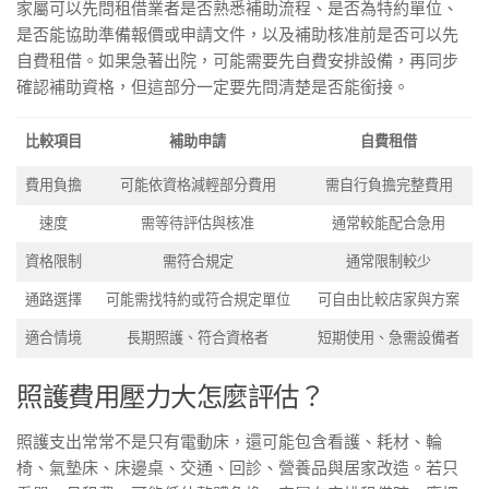
家屬可以先問租借業者是否熟悉補助流程、是否為特約單位、
是否能協助準備報價或申請文件，以及補助核准前是否可以先
自費租借。如果急著出院，可能需要先自費安排設備，再同步
確認補助資格，但這部分一定要先問清楚是否能銜接。
比較項目
補助申請
自費租借
費用負擔
可能依資格減輕部分費用
需自行負擔完整費用
速度
需等待評估與核准
通常較能配合急用
資格限制
需符合規定
通常限制較少
通路選擇
可能需找特約或符合規定單位
可自由比較店家與方案
適合情境
長期照護、符合資格者
短期使用、急需設備者
照護費用壓力大怎麼評估？
照護支出常常不是只有電動床，還可能包含看護、耗材、輪
椅、氣墊床、床邊桌、交通、回診、營養品與居家改造。若只