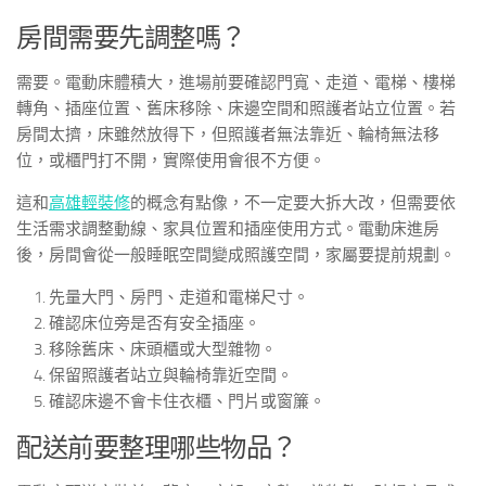
房間需要先調整嗎？
需要。電動床體積大，進場前要確認門寬、走道、電梯、樓梯
轉角、插座位置、舊床移除、床邊空間和照護者站立位置。若
房間太擠，床雖然放得下，但照護者無法靠近、輪椅無法移
位，或櫃門打不開，實際使用會很不方便。
這和
高雄輕裝修
的概念有點像，不一定要大拆大改，但需要依
生活需求調整動線、家具位置和插座使用方式。電動床進房
後，房間會從一般睡眠空間變成照護空間，家屬要提前規劃。
先量大門、房門、走道和電梯尺寸。
確認床位旁是否有安全插座。
移除舊床、床頭櫃或大型雜物。
保留照護者站立與輪椅靠近空間。
確認床邊不會卡住衣櫃、門片或窗簾。
配送前要整理哪些物品？