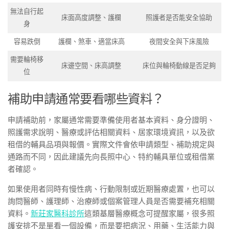
無法自行起
床面高度調整、護欄
照護者是否能安全協助
身
容易跌倒
護欄、煞車、適當床高
夜間安全與下床風險
需要輪椅移
床邊空間、床高調整
床位與輪椅動線是否足夠
位
補助申請通常要看哪些資料？
申請補助前，家屬通常需要準備使用者基本資料、身分證明、
照護需求說明、醫療或評估相關資料、居家環境資訊，以及欲
租借的輔具品項與報價。實際文件會依申請類型、補助規定與
通路而不同，因此建議先向長照中心、特約輔具單位或租借業
者確認。
如果使用者同時有慢性病、行動限制或近期醫療處置，也可以
詢問醫師、護理師、治療師或個案管理人員是否需要補充相關
資料。
新莊家醫科診所
這類基層醫療概念可提醒家屬，很多照
護安排不是單看一個設備，而是要把病況、用藥、生活能力與