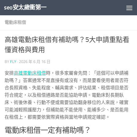
seo安太歲衝第一
Skip to content
電動床租借
高雄電動床租借有補助嗎？5大申請重點看
懂資格與費用
BY
FLY
·
2026 年 6 月 16 日
安排
高雄電動床租借
時，很多家屬會先問：「這個可以申請補
助嗎？」答案通常不是直接有或沒有，而是要看使用者是否符
合長照資格、失能程度、輔具需求、評估結果、租借項目是否
符合規定，以及租借通路是否能協助申請。電動床對長期臥
床、術後休養、行動不便或需要協助翻身移位的人來說，確實
可能減輕照護壓力，但補助能不能使用、能補多少、是否能用
在租借上，都需要依實際資格與當地申請規定確認。
電動床租借一定有補助嗎？