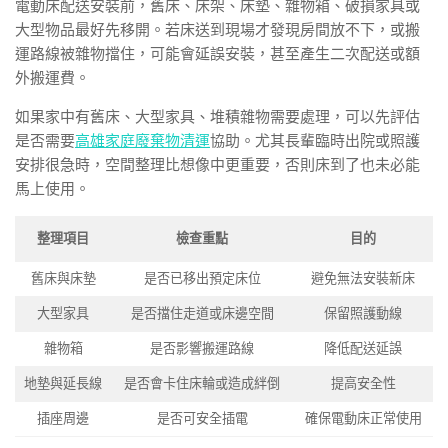
電動床配送安裝前，舊床、床架、床墊、雜物箱、破損家具或
大型物品最好先移開。若床送到現場才發現房間放不下，或搬
運路線被雜物擋住，可能會延誤安裝，甚至產生二次配送或額
外搬運費。
如果家中有舊床、大型家具、堆積雜物需要處理，可以先評估
是否需要
高雄家庭廢棄物清運
協助。尤其長輩臨時出院或照護
安排很急時，空間整理比想像中更重要，否則床到了也未必能
馬上使用。
整理項目
檢查重點
目的
舊床與床墊
是否已移出預定床位
避免無法安裝新床
大型家具
是否擋住走道或床邊空間
保留照護動線
雜物箱
是否影響搬運路線
降低配送延誤
地墊與延長線
是否會卡住床輪或造成絆倒
提高安全性
插座周邊
是否可安全插電
確保電動床正常使用