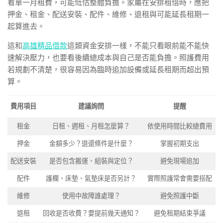
看單一月租費，可能低估整體負擔。家屬在安排租借時，應把
押金、租金、配送安裝、配件、維修、退租與可能延長租期一
起算進去。
這和
高雄精品借款
這類資金安排一樣，不能只看眼前能不能快
速解決壓力，也要看後續總成本與自己是否能負擔。照護費用
若規劃不清楚，很容易因為臨時追加設備或延長租期而超出預
算。
費用項目
建議詢問
提醒
租金
日租、週租、月租怎麼算？
依使用時間比較總費用
押金
金額多少？退還條件是什麼？
掌握初期支出
配送安裝
是否包含搬運、組裝與定位？
避免現場追加
配件
護欄、床墊、氣墊床是否另計？
實際照護常會需要搭配
維修
使用中故障誰處理？
避免照護中斷
退租
回收是否收費？要提前幾天通知？
避免租期結束爭議