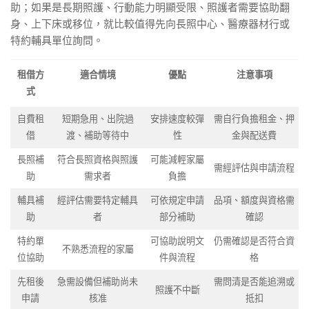
助；如果是長期照護、行動能力明顯受限、照護者需要協助翻
身、上下床或移位，就比較值得先向長照中心、醫療器材行或
特約輔具單位詢問。
租借方
適合情境
優點
注意事項
式
自費租
短期急用、出院過
安排速度較彈
需自行負擔租金、押
借
渡、補助等待中
性
金與配送費
長照補
符合長照資格與照護
可能減輕家屬
需經評估與申請流程
助
需求者
負擔
輔具補
經評估需要特定輔具
可依規定申請
品項、額度與資格需
助
者
部分補助
確認
特約單
可協助說明文
仍需確認是否符合資
不熟悉流程的家屬
位協助
件與流程
格
先租後
急需設備但補助尚未
需問清是否能追溯或
照護不中斷
申請
核准
抵扣