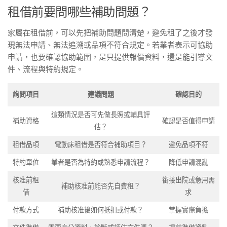
租借前要問哪些補助問題？
家屬在租借前，可以先把補助問題問清楚，避免租了之後才發
現無法申請、無法追溯或品項不符合規定。若業者表示可協助
申請，也要確認協助範圍，是只提供報價資料，還是能引導文
件、流程與特約規定。
詢問項目
建議問題
確認目的
這類情況是否可先做長照或輔具評
補助資格
確認是否值得申請
估？
租借品項
電動床租借是否符合補助項目？
避免品項不符
特約單位
業者是否為特約或熟悉申請流程？
降低申請混亂
核准前租
銜接出院或急用需
補助核准前能否先自費租？
借
求
付款方式
補助核准後如何抵扣或付款？
掌握實際負擔