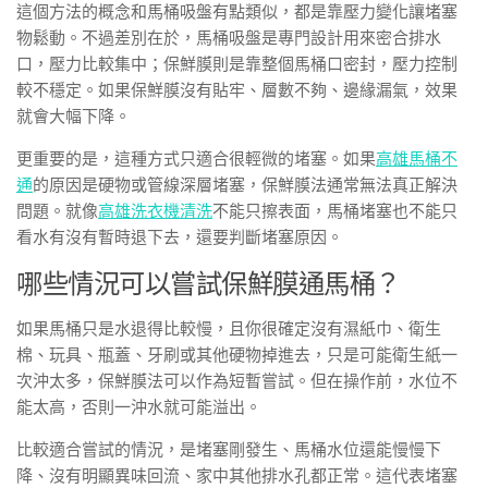
這個方法的概念和馬桶吸盤有點類似，都是靠壓力變化讓堵塞
物鬆動。不過差別在於，馬桶吸盤是專門設計用來密合排水
口，壓力比較集中；保鮮膜則是靠整個馬桶口密封，壓力控制
較不穩定。如果保鮮膜沒有貼牢、層數不夠、邊緣漏氣，效果
就會大幅下降。
更重要的是，這種方式只適合很輕微的堵塞。如果
高雄馬桶不
通
的原因是硬物或管線深層堵塞，保鮮膜法通常無法真正解決
問題。就像
高雄洗衣機清洗
不能只擦表面，馬桶堵塞也不能只
看水有沒有暫時退下去，還要判斷堵塞原因。
哪些情況可以嘗試保鮮膜通馬桶？
如果馬桶只是水退得比較慢，且你很確定沒有濕紙巾、衛生
棉、玩具、瓶蓋、牙刷或其他硬物掉進去，只是可能衛生紙一
次沖太多，保鮮膜法可以作為短暫嘗試。但在操作前，水位不
能太高，否則一沖水就可能溢出。
比較適合嘗試的情況，是堵塞剛發生、馬桶水位還能慢慢下
降、沒有明顯異味回流、家中其他排水孔都正常。這代表堵塞