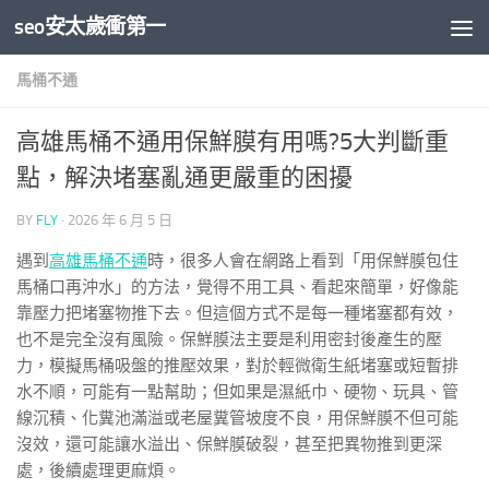
seo安太歲衝第一
Skip to content
馬桶不通
高雄馬桶不通用保鮮膜有用嗎?5大判斷重
點，解決堵塞亂通更嚴重的困擾
BY
FLY
·
2026 年 6 月 5 日
遇到
高雄馬桶不通
時，很多人會在網路上看到「用保鮮膜包住
馬桶口再沖水」的方法，覺得不用工具、看起來簡單，好像能
靠壓力把堵塞物推下去。但這個方式不是每一種堵塞都有效，
也不是完全沒有風險。保鮮膜法主要是利用密封後產生的壓
力，模擬馬桶吸盤的推壓效果，對於輕微衛生紙堵塞或短暫排
水不順，可能有一點幫助；但如果是濕紙巾、硬物、玩具、管
線沉積、化糞池滿溢或老屋糞管坡度不良，用保鮮膜不但可能
沒效，還可能讓水溢出、保鮮膜破裂，甚至把異物推到更深
處，後續處理更麻煩。