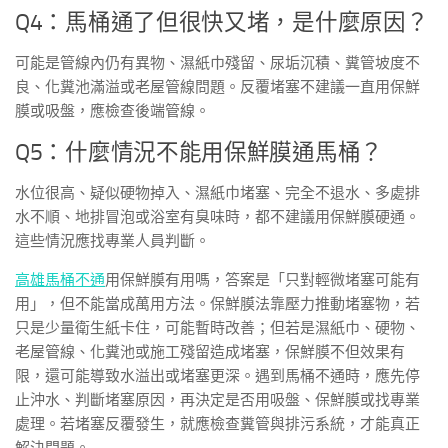
Q4：馬桶通了但很快又堵，是什麼原因？
可能是管線內仍有異物、濕紙巾殘留、尿垢沉積、糞管坡度不
良、化糞池滿溢或老屋管線問題。反覆堵塞不建議一直用保鮮
膜或吸盤，應檢查後端管線。
Q5：什麼情況不能用保鮮膜通馬桶？
水位很高、疑似硬物掉入、濕紙巾堵塞、完全不退水、多處排
水不順、地排冒泡或浴室有臭味時，都不建議用保鮮膜硬通。
這些情況應找專業人員判斷。
高雄馬桶不通
用保鮮膜有用嗎，答案是「只對輕微堵塞可能有
用」，但不能當成萬用方法。保鮮膜法靠壓力推動堵塞物，若
只是少量衛生紙卡住，可能暫時改善；但若是濕紙巾、硬物、
老屋管線、化糞池或施工殘留造成堵塞，保鮮膜不但效果有
限，還可能導致水溢出或堵塞更深。遇到馬桶不通時，應先停
止沖水、判斷堵塞原因，再決定是否用吸盤、保鮮膜或找專業
處理。若堵塞反覆發生，就應檢查糞管與排污系統，才能真正
解決問題。