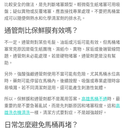
比較安全的做法，是先判斷堵塞類型。輕微衛生紙堵塞可用吸
盤；疑似異物或反覆堵塞，應直接找專業處理。不要把馬桶當
成可以隨便倒熱水和化學清潔劑的排水孔。
通管劑比保鮮膜有效嗎？
不一定。通管劑對某些毛髮、油垢或污垢可能有效，但馬桶堵
塞常見原因是衛生紙團塊、濕紙巾、異物、尿垢或後端管線問
題，通管劑未必能處理。若是硬物堵塞，通管劑更是沒有幫
助。
另外，強酸強鹼通管劑使用不當可能有危險，尤其馬桶水位高
時，藥劑可能停留在馬桶內，後續按壓、吸盤或專業處理時容
易噴濺。若不同清潔劑混用，還可能產生刺激性氣體。
所以，保鮮膜和通管劑都不是萬用答案。
高雄馬桶不通
時，最
重要的是不要急著亂試，而是先判斷原因和堵塞程度。這和
高
雄洗衣機清洗
一樣，清潔方式要對症，不是越強越好。
日常怎麼避免馬桶再堵？