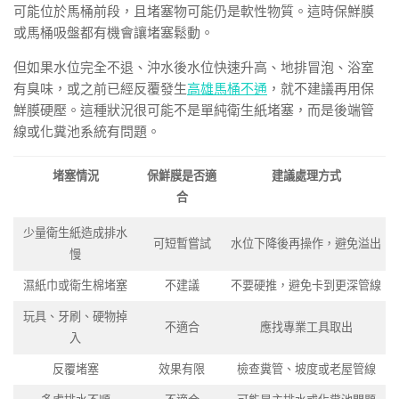
可能位於馬桶前段，且堵塞物可能仍是軟性物質。這時保鮮膜
或馬桶吸盤都有機會讓堵塞鬆動。
但如果水位完全不退、沖水後水位快速升高、地排冒泡、浴室
有臭味，或之前已經反覆發生
高雄馬桶不通
，就不建議再用保
鮮膜硬壓。這種狀況很可能不是單純衛生紙堵塞，而是後端管
線或化糞池系統有問題。
堵塞情況
保鮮膜是否適
建議處理方式
合
少量衛生紙造成排水
可短暫嘗試
水位下降後再操作，避免溢出
慢
濕紙巾或衛生棉堵塞
不建議
不要硬推，避免卡到更深管線
玩具、牙刷、硬物掉
不適合
應找專業工具取出
入
反覆堵塞
效果有限
檢查糞管、坡度或老屋管線