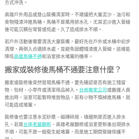
方式沖洗。
高雄戶外用品或登山裝備清潔時，不建議把大量泥沙、油污和
食物殘渣沖進馬桶。馬桶不是萬用排水孔，尤其泥沙進入管線
後可能沉積在彎管或低處，久了造成排水不順。
若戶外活動後需要清洗大量裝備，最好先在戶外或水桶中初步
清理，再倒入合適排水處，並避免固體殘渣進入管線。這樣能
降低
高雄馬桶不通
和浴室排水堵塞的機率。
搬家或裝修後馬桶不通要注意什麼？
搬家或裝修後突然發現馬桶不通，要先確認是否有施工殘留
物、包材、小零件或清潔用品掉入。
台南搬家公司
或搬運人員
進出時，浴室可能暫時堆放物品，若有小物不慎掉進馬桶，就
可能造成堵塞。
裝修後也要注意水泥砂漿、磁磚碎屑、填縫劑是否進入排水
孔。若是
台南老屋翻新
、高雄老屋翻修或浴室更新後出現排水
不順，可能不是一般衛生紙堵塞，而是施工期間管線保護不