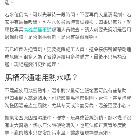
能。
若水位仍高，可以先等待一段時間，不要再倒大量清潔劑。若
家中有馬桶吸盤，可在水位適當時嘗試幾次；如果仍無效，就
應找專業
高雄馬桶不通
處理人員檢查。請人前要先說明是否用
過保鮮膜、是否倒過藥劑、是否有疑似異物。
若已經倒入通管劑，更要提醒施工人員，避免接觸殘留藥劑造
成危險。很多人為了省錢連續用多種偏方，最後不只馬桶沒
通，現場還變得更難處理。
馬桶不通能用熱水嗎？
不建議使用滾燙熱水。溫水對少量衛生紙堵塞可能有些幫助，
但如果倒入高溫熱水，可能影響馬桶密封圈、管件，甚至造成
陶瓷因溫差產生風險。尤其冬天或冷氣房內，溫差更要小心。
如果堵塞原因是濕紙巾、硬物、玩具或管線沉積，熱水幾乎沒
有太大幫助。熱水無法讓硬物消失，也無法修正糞管坡度問
題。亂倒熱水只會增加污水量，讓處理現場更麻煩。