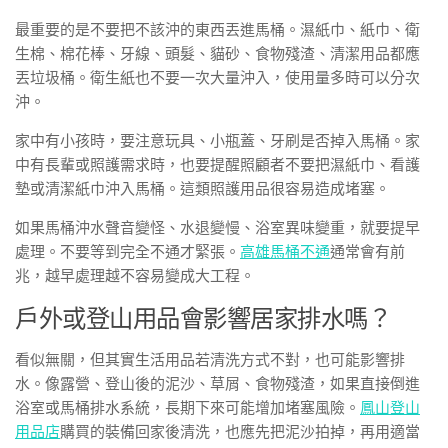
最重要的是不要把不該沖的東西丟進馬桶。濕紙巾、紙巾、衛
生棉、棉花棒、牙線、頭髮、貓砂、食物殘渣、清潔用品都應
丟垃圾桶。衛生紙也不要一次大量沖入，使用量多時可以分次
沖。
家中有小孩時，要注意玩具、小瓶蓋、牙刷是否掉入馬桶。家
中有長輩或照護需求時，也要提醒照顧者不要把濕紙巾、看護
墊或清潔紙巾沖入馬桶。這類照護用品很容易造成堵塞。
如果馬桶沖水聲音變怪、水退變慢、浴室異味變重，就要提早
處理。不要等到完全不通才緊張。
高雄馬桶不通
通常會有前
兆，越早處理越不容易變成大工程。
戶外或登山用品會影響居家排水嗎？
看似無關，但其實生活用品若清洗方式不對，也可能影響排
水。像露營、登山後的泥沙、草屑、食物殘渣，如果直接倒進
浴室或馬桶排水系統，長期下來可能增加堵塞風險。
鳳山登山
用品店
購買的裝備回家後清洗，也應先把泥沙拍掉，再用適當