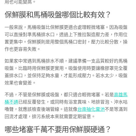
用也可能變高。
保鮮膜和馬桶吸盤哪個比較有效？
一般來說，馬桶吸盤比保鮮膜更適合處理輕微堵塞。因為吸盤
可以直接對準馬桶排水口，透過上下推拉製造壓力差，作用位
置更集中。保鮮膜則是用整個馬桶口密封，壓力比較分散，操
作也更容易失敗。
如果家中常遇到馬桶排水不順，建議準備一支品質較好的馬桶
吸盤，比臨時用保鮮膜更實用。吸盤使用時要讓橡膠罩完全覆
蓋排水口，並保持足夠水量，才能形成壓力。若水太少，吸盤
效果也會變差。
不過，不管是保鮮膜或吸盤，都只適合輕微堵塞。若是
高雄馬
桶不通
已經反覆發生，或同時有浴室異味、地排冒泡、沖水咕
嚕聲，就應該檢查後端管線。這就像
台南抽化糞池
不是等滿到
回流才處理，排污系統本來就需要定期留意。
哪些堵塞千萬不要用保鮮膜硬通？