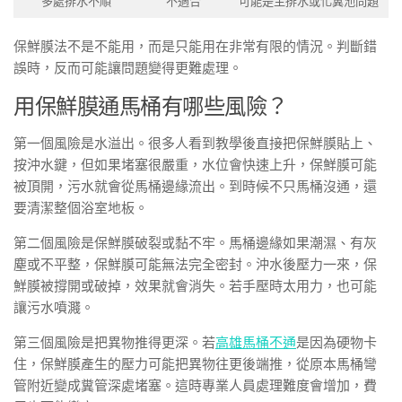
多處排水不順
不適合
可能是主排水或化糞池問題
保鮮膜法不是不能用，而是只能用在非常有限的情況。判斷錯
誤時，反而可能讓問題變得更難處理。
用保鮮膜通馬桶有哪些風險？
第一個風險是水溢出。很多人看到教學後直接把保鮮膜貼上、
按沖水鍵，但如果堵塞很嚴重，水位會快速上升，保鮮膜可能
被頂開，污水就會從馬桶邊緣流出。到時候不只馬桶沒通，還
要清潔整個浴室地板。
第二個風險是保鮮膜破裂或黏不牢。馬桶邊緣如果潮濕、有灰
塵或不平整，保鮮膜可能無法完全密封。沖水後壓力一來，保
鮮膜被撐開或破掉，效果就會消失。若手壓時太用力，也可能
讓污水噴濺。
第三個風險是把異物推得更深。若
高雄馬桶不通
是因為硬物卡
住，保鮮膜產生的壓力可能把異物往更後端推，從原本馬桶彎
管附近變成糞管深處堵塞。這時專業人員處理難度會增加，費