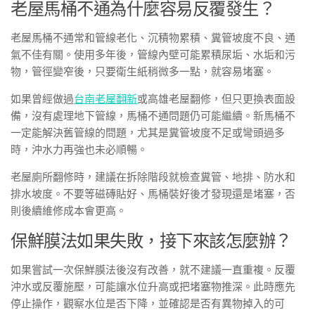
老屋馬桶不通為什麼容易反覆發生？
老屋馬桶不通常和管線老化、沉積物累積、糞管坡度不良、通
氣不佳有關。使用多年後，管線內壁可能累積尿垢、水垢和污
物，管徑變窄後，只要衛生紙稍微多一點，就容易堵塞。
如果曾經做過
台南老屋翻新
或高雄老屋翻修，但只更換表面設
備，沒有處理地下管線，馬桶不通問題仍可能繼續。新馬桶不
一定能解決舊管線的問題，尤其是糞管坡度不足或彎頭過多
時，沖水力再強也未必順暢。
老屋廁所翻修時，建議在拆除階段就檢查糞管、地排、防水和
排水坡度。不要等磁磚貼好、馬桶裝好後才發現還是堵塞，否
則後續維修成本會更高。
保鮮膜法如果失敗，接下來該怎麼辦？
如果嘗試一次保鮮膜法後沒有改善，就不建議一直重複。反覆
沖水或反覆施壓，可能讓水位升高或把堵塞物推深。此時應先
停止操作，觀察水位是否下降，並確認是否有異物掉入的可