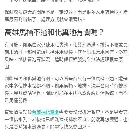
多處排水異常時，可能不是單一馬桶問題。
保鮮膜法最大的問題不是一定沒效，而是很多人用錯情境。堵
塞原因判斷錯了，處理方式就會跟著錯。
高雄馬桶不通和化糞池有關嗎？
有可能。如果住家仍使用化糞池，化糞池過滿、排污不順或長
期未清理，都可能讓馬桶沖水變慢，甚至出現污水回流、浴室
臭味、地排冒泡等狀況。這時候保鮮膜完全無法處理根本原
因。
判斷是否和化糞池有關，可以看是否只有一個馬桶不通，還是
家中多個排水點都不順。如果馬桶、地排、洗手台同時有排水
慢、異味或咕嚕聲，問題可能在主排水或後端排污系統，而不
是馬桶前段。
這種情況就像
台南抽化糞池
需要看整體排污系統，不是只看某
一個排水孔。若後端已經滿溢或排水不良，前端再怎麼通，也
只是暫時讓水流過去，問題很快又會回來。