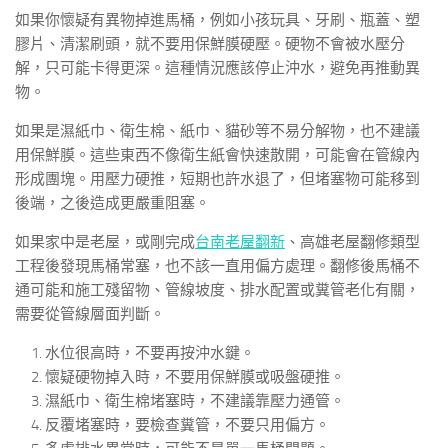
如果你懷疑有異物掉進馬桶，例如小孩玩具、牙刷、瓶蓋、塑
膠片、清潔刷頭，就不要用保鮮膜硬壓。硬物不會被水壓分
解，只可能卡得更深。這種情況應該停止沖水，避免再推動異
物。
如果是濕紙巾、衛生棉、紙巾、貓砂等不易分解物，也不建議
用保鮮膜。這些東西不像衛生紙會快速散開，可能會在管線內
形成團塊。用壓力硬推，短期也許水退了，但堵塞物可能移到
後端，之後造成更嚴重阻塞。
如果家中是老屋，或剛完成
台南老屋翻新
、高雄老屋翻修類型
工程後發現馬桶常塞，也不該一直用偏方處理。翻修後馬桶不
通可能和施工殘留物、管線坡度、排水配置或糞管老化有關，
需要從管線層面判斷。
水位很高時，不要再按沖水鍵。
懷疑硬物掉入時，不要用保鮮膜或吸盤硬推。
濕紙巾、衛生棉堵塞時，不建議靠壓力通管。
反覆堵塞時，要檢查糞管，不要只用偏方。