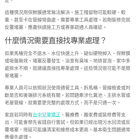
足。
這種情況用保鮮膜通常無法解決。施工殘留物可能較硬、較
重，甚至卡在管線彎曲處，需要專業工具處理。若剛裝修完就
反覆堵塞，應盡快請施工方或專業疏通人員確認。
什麼情況需要直接找專業處理？
如果馬桶完全不退水、水位快速上升、疑似硬物掉入、保鮮膜
或吸盤無效、堵塞反覆發生、浴室有臭味、地排冒泡、家中多
處排水不順，就建議直接找專業處理。這些情況很可能不是簡
單堵塞。
專業人員可以依照狀況使用通管工具、拆馬桶、管線檢查或判
斷是否和後端排污系統有關。若問題牽涉化糞池、主排水管或
老屋管線，就需要更完整的處理方式，而不是只通一次。
家庭若同時有
台中兒童矯正
、醫療費、搬家費或裝修費等支
出，可能會想先省錢自行嘗試。但如果已經出現污水回流或反
覆堵塞，拖延可能讓清潔和維修成本更高。基本衛生問題通常
應優先處理。