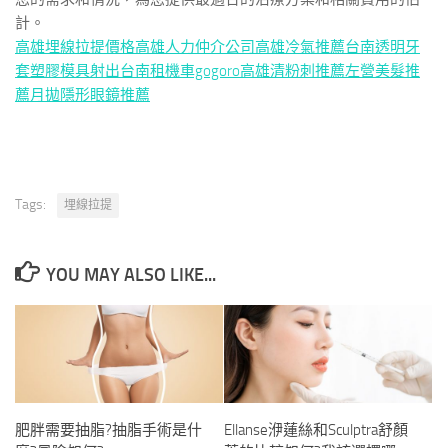
計。
高雄埋線拉提價格
高雄人力仲介公司
高雄冷氣推薦
台南透明牙
套
塑膠模具射出
台南租機車gogoro
高雄清粉刺推薦
左營美髮推
薦
月拋隱形眼鏡推薦
Tags:
埋線拉提
YOU MAY ALSO LIKE...
肥胖需要抽脂?抽脂手術是什
Ellanse洢蓮絲和Sculptra舒顏