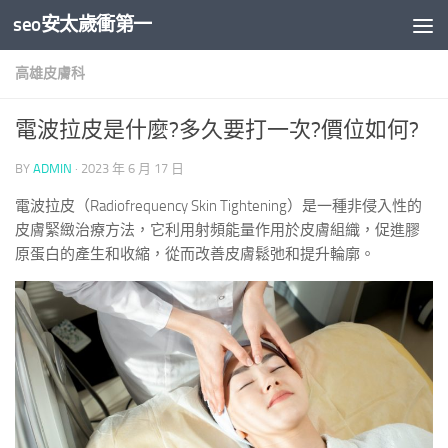
seo安太歲衝第一
Skip to content
高雄皮膚科
電波拉皮是什麼?多久要打一次?價位如何?
BY
ADMIN
·
2023 年 6 月 17 日
電波拉皮（Radiofrequency Skin Tightening）是一種非侵入性的
皮膚緊緻治療方法，它利用射頻能量作用於皮膚組織，促進膠
原蛋白的產生和收縮，從而改善皮膚鬆弛和提升輪廓。