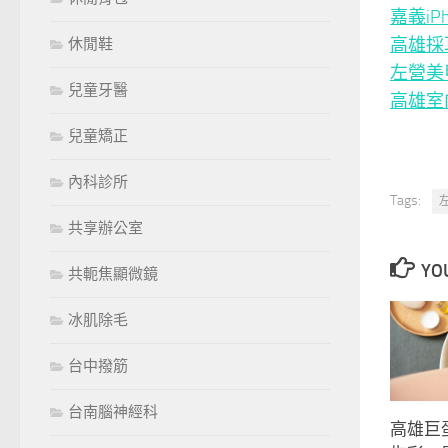
嘉義iP
高雄採
休閒鞋
左營美
兒童牙醫
高雄室
兒童矯正
內科診所
Tags:
共享辦公室
YOU
共軛焦顯微鏡
冰肌除毛
台中撥筋
台南腦神經科
高雄巨