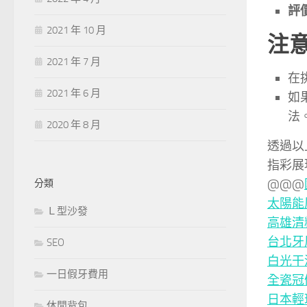
評
2021 年 10 月
注
2021 年 7 月
在
2021 年 6 月
如
法
2020 年 8 月
透過以
指彩展
@@@
分類
太陽能
Ｌ型沙發
高雄清
台北牙
SEO
白光干
一日假牙費用
全瓷冠
日本輕
休閒背包