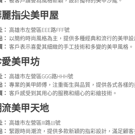
價：
被客戶讚譽為風格新穎，設計獨特的美甲沙龍。
 華麗指尖美甲屋
址：
高雄市左營區EEE路FFF號
點：
以簡約時尚風格為主，提供多種經典和流行的美甲設
價：
客戶表示喜愛其細緻的手工技術和多變的美甲風格。
 珍愛美甲坊
址：
高雄市左營區GGG路HHH號
點：
專業的美甲師傅，注重衛生與品質，提供各式各樣的
價：
客戶感受到其用心的服務和細心的彩繪技術。
 潮流美甲天地
址：
高雄市左營區III路JJJ號
點：
緊跟時尚潮流，提供多款新穎的指彩設計，滿足顧客