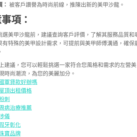
價：
被客戶讚譽為時尚前線，推陳出新的美甲沙龍。
意事項：
挑選美甲沙龍前，建議查詢客戶評價，了解其服務品質和
果有特殊的美甲設計需求，可提前與美甲師傅溝通，確保
。
上建議，您可以輕鬆挑選一家符合您風格和需求的左營美
現時尚潮流，為您的美麗加分。
國軍貸款好辦嗎
屋頂出租價格
粉刺
周病治療推薦
涉儀
假牙彰化
珠寶品牌