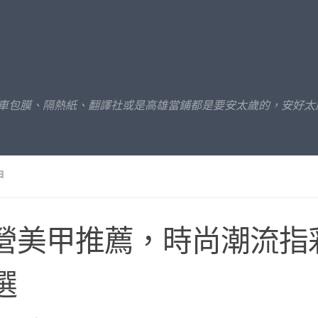
汽車包膜、隔熱紙、翻譯社或是高雄當鋪都是要安太歲的，安好太
甲
營美甲推薦，時尚潮流指
選