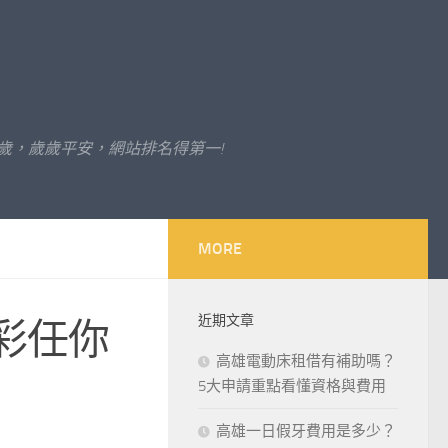
歲，歲歲平安，網站排名得第一!
MORE
近期文章
彩任你
高雄電動床租借有補助嗎？
5大申請重點看懂資格與費用
高雄一日假牙費用是多少？