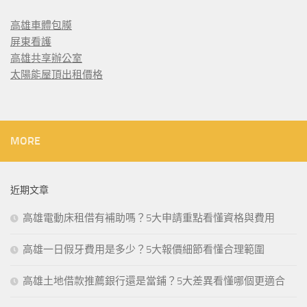
高雄車體包膜
屏東看護
高雄共享辦公室
太陽能屋頂出租價格
MORE
近期文章
高雄電動床租借有補助嗎？5大申請重點看懂資格與費用
高雄一日假牙費用是多少？5大報價細節看懂合理範圍
高雄土地借款推薦銀行還是當鋪？5大差異看懂哪個更適合