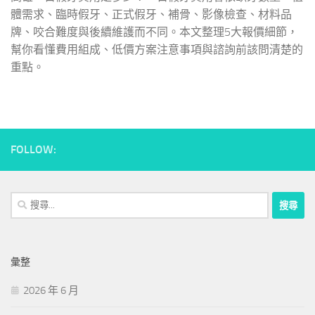
體需求、臨時假牙、正式假牙、補骨、影像檢查、材料品
牌、咬合難度與後續維護而不同。本文整理5大報價細節，
幫你看懂費用組成、低價方案注意事項與諮詢前該問清楚的
重點。
FOLLOW:
搜
尋
關
鍵
彙整
字:
2026 年 6 月