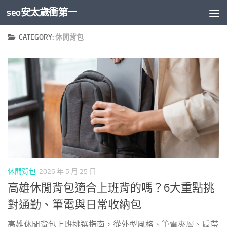
seo安太歲衝第一
Skip to content
CATEGORY:
休閒背包
休閒背包
2026 年 5 月 25 日
高雄休閒背包適合上班背的嗎？6大重點挑
對通勤、筆電與日常收納包
高雄休閒背包上班挑選指南，從外型風格、筆電夾層、肩帶