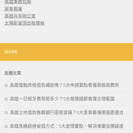
高雄車體包膜
屏東看護
高雄共享辦公室
太陽能屋頂出租價格
MORE
近期文章
高雄電動床租借有補助嗎？5大申請重點看懂資格與費用
高雄一日假牙費用是多少？5大報價細節看懂合理範圍
高雄土地借款推薦銀行還是當鋪？5大差異看懂哪個更適合
高雄馬桶疏通省錢方式：5大處理重點，解決堵塞加價疑慮