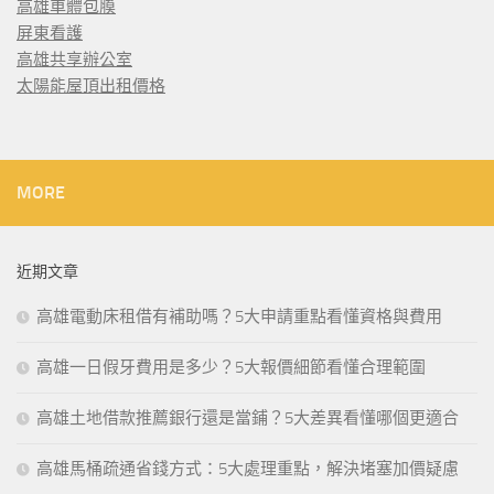
高雄車體包膜
屏東看護
高雄共享辦公室
太陽能屋頂出租價格
MORE
近期文章
高雄電動床租借有補助嗎？5大申請重點看懂資格與費用
高雄一日假牙費用是多少？5大報價細節看懂合理範圍
高雄土地借款推薦銀行還是當鋪？5大差異看懂哪個更適合
高雄馬桶疏通省錢方式：5大處理重點，解決堵塞加價疑慮