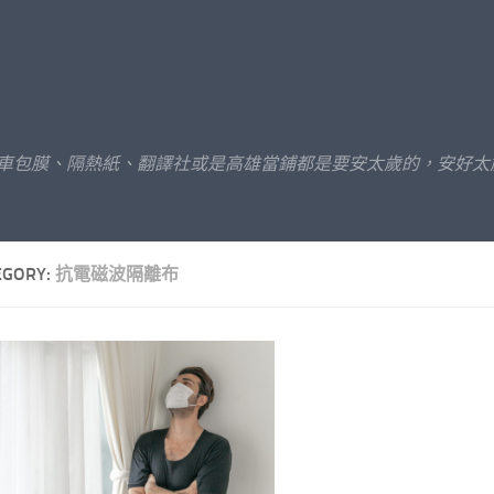
汽車包膜、隔熱紙、翻譯社或是高雄當鋪都是要安太歲的，安好太
EGORY:
抗電磁波隔離布