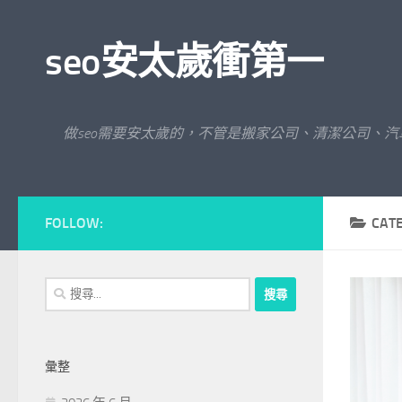
Skip to content
seo安太歲衝第一
做seo需要安太歲的，不管是搬家公司、清潔公司、
FOLLOW:
CAT
搜
尋
關
鍵
彙整
字: