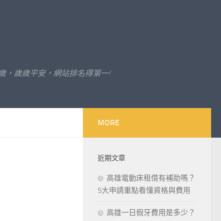
歲，歲歲平安，網站排名得第一!
MORE
近期文章
高雄電動床租借有補助嗎？
5大申請重點看懂資格與費用
高雄一日假牙費用是多少？