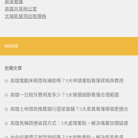
屏東看護
高雄共享辦公室
太陽能屋頂出租價格
MORE
近期文章
高雄電動床租借有補助嗎？5大申請重點看懂資格與費用
高雄一日假牙費用是多少？5大報價細節看懂合理範圍
高雄土地借款推薦銀行還是當鋪？5大差異看懂哪個更適合
高雄馬桶疏通省錢方式：5大處理重點，解決堵塞加價疑慮
台中兒童矯正越早越好嗎？5大判斷重點，解決家長焦慮