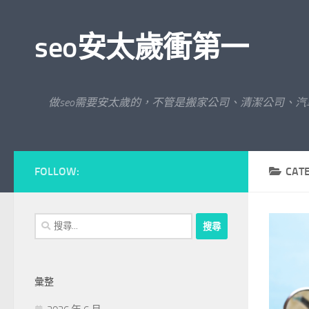
Skip to content
seo安太歲衝第一
做seo需要安太歲的，不管是搬家公司、清潔公司、
FOLLOW:
CAT
搜
尋
關
鍵
彙整
字: