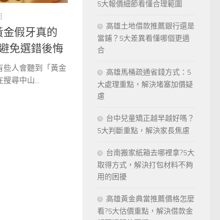
5大報價細節看懂合理範圍
日
高雄土地借款推薦銀行還是
黃金假牙真的
當鋪？5大差異看懂哪個更適
點避免選錯後悔
合
有些人會聽到「黃金
高雄馬桶疏通省錢方式：5
尋中山...
大處理重點，解決堵塞加價疑
慮
台中兒童矯正越早越好嗎？
5大判斷重點，解決家長焦慮
台南搬家紙箱去哪裡拿?5大
取得方式，解決打包材料不夠
用的困擾
高雄黃金典當推薦價格怎麼
看?5大估價重點，解決借款金