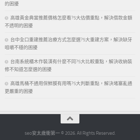
的困擾
高雄黃金典當推薦價格怎麼看?5大估價重點，解決借款金額
不透明的困擾
台中全口重建推薦治療方式怎麼選?5大重建方案，解決缺牙
咀嚼不穩的困擾
台南系統櫃木作裝潢有什麼不同?5大比較重點，解決收納裝
修不知道怎麼選的困擾
高雄馬桶不通用保鮮膜有用嗎?5大判斷重點，解決堵塞亂通
更嚴重的困擾
seo安太歲衝第一 © 2026. All Rights Reserved.