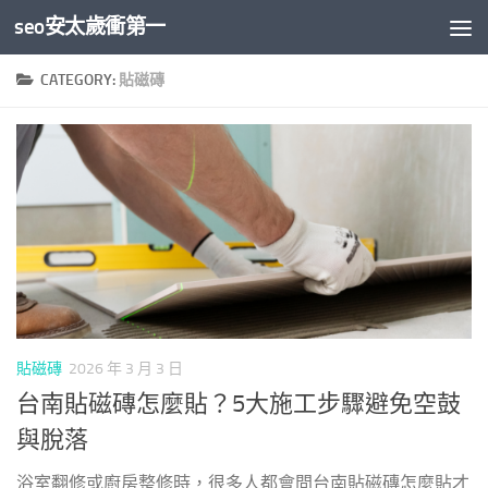
seo安太歲衝第一
Skip to content
CATEGORY:
貼磁磚
貼磁磚
2026 年 3 月 3 日
台南貼磁磚怎麼貼？5大施工步驟避免空鼓
與脫落
浴室翻修或廚房整修時，很多人都會問台南貼磁磚怎麼貼才