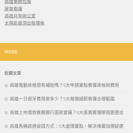
高雄車體包膜
屏東看護
高雄共享辦公室
太陽能屋頂出租價格
MORE
近期文章
高雄電動床租借有補助嗎？5大申請重點看懂資格與費用
高雄一日假牙費用是多少？5大報價細節看懂合理範圍
高雄土地借款推薦銀行還是當鋪？5大差異看懂哪個更適合
高雄馬桶疏通省錢方式：5大處理重點，解決堵塞加價疑慮