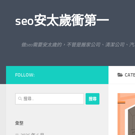
Skip to content
seo安太歲衝第一
做seo需要安太歲的，不管是搬家公司、清潔公司、
FOLLOW:
CAT
搜
尋
關
鍵
彙整
字: