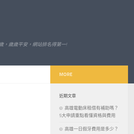
歲，歲歲平安，網站排名得第一!
MORE
近期文章
高雄電動床租借有補助嗎？
5大申請重點看懂資格與費用
高雄一日假牙費用是多少？