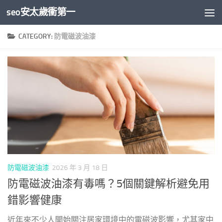
seo安太歲衝第一
Skip to content
CATEGORY:
防電磁波油漆
防電磁波油漆
2026 年 3 月 18 日
防電磁波油漆有毒嗎？5個關鍵解析避免用
錯影響健康
近年來不少人開始關注居家環境中的電磁波影響，尤其家中