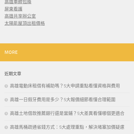
高雄車體包膜
屏東看護
高雄共享辦公室
太陽能屋頂出租價格
MORE
近期文章
高雄電動床租借有補助嗎？5大申請重點看懂資格與費用
高雄一日假牙費用是多少？5大報價細節看懂合理範圍
高雄土地借款推薦銀行還是當鋪？5大差異看懂哪個更適合
高雄馬桶疏通省錢方式：5大處理重點，解決堵塞加價疑慮