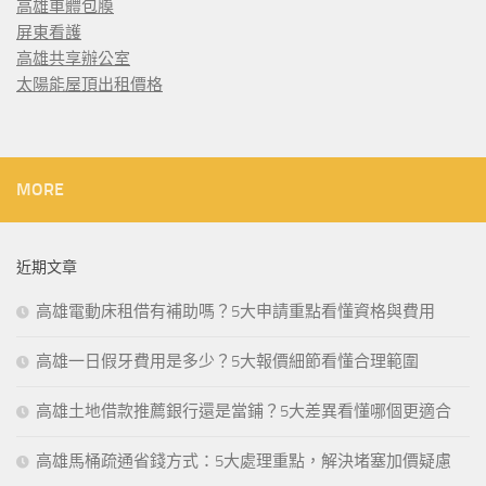
高雄車體包膜
屏東看護
高雄共享辦公室
太陽能屋頂出租價格
MORE
近期文章
高雄電動床租借有補助嗎？5大申請重點看懂資格與費用
高雄一日假牙費用是多少？5大報價細節看懂合理範圍
高雄土地借款推薦銀行還是當鋪？5大差異看懂哪個更適合
高雄馬桶疏通省錢方式：5大處理重點，解決堵塞加價疑慮