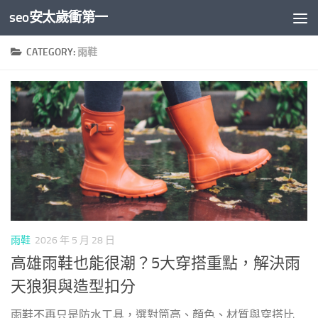
seo安太歲衝第一
Skip to content
CATEGORY:
雨鞋
雨鞋
2026 年 5 月 28 日
高雄雨鞋也能很潮？5大穿搭重點，解決雨
天狼狽與造型扣分
雨鞋不再只是防水工具，選對筒高、顏色、材質與穿搭比