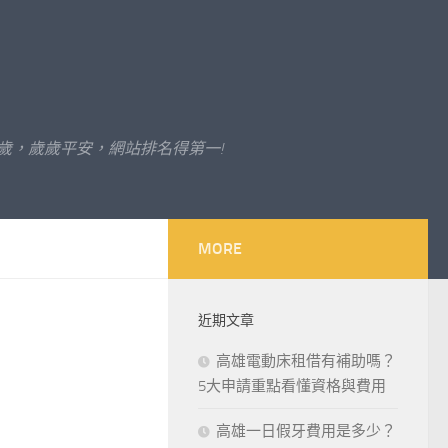
歲，歲歲平安，網站排名得第一!
MORE
近期文章
高雄電動床租借有補助嗎？
5大申請重點看懂資格與費用
高雄一日假牙費用是多少？