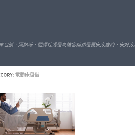
汽車包膜、隔熱紙、翻譯社或是高雄當鋪都是要安太歲的，安好太
EGORY:
電動床租借