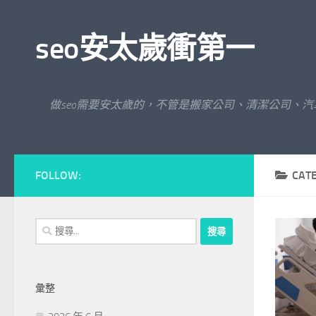
Skip to content
seo安太歲衝第一
做seo需要安太歲的，不管是搬家公司、清潔公司、
FOLLOW:
CAT
搜
尋
關
鍵
彙整
字: