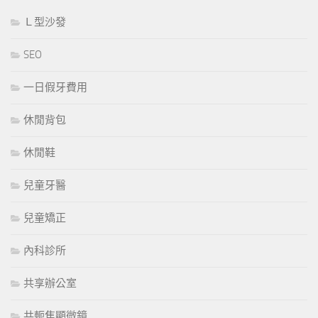
Ｌ型沙發
SEO
一日假牙費用
休閒背包
休閒鞋
兒童牙醫
兒童矯正
內科診所
共享辦公室
共軛焦顯微鏡