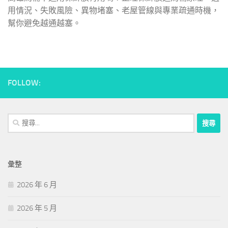
用情況、失敗風險、異物堵塞、老屋管線與專業疏通時機，
幫你避免越通越塞。
FOLLOW:
搜
尋
關
鍵
彙整
字:
2026 年 6 月
2026 年 5 月