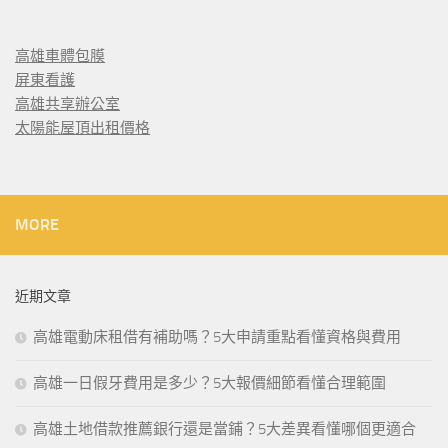
高雄車體包膜
屏東看護
高雄共享辦公室
太陽能屋頂出租價格
MORE
近期文章
高雄電動床租借有補助嗎？5大申請重點看懂資格與費用
高雄一日假牙費用是多少？5大報價細節看懂合理範圍
高雄土地借款推薦銀行還是當鋪？5大差異看懂哪個更適合