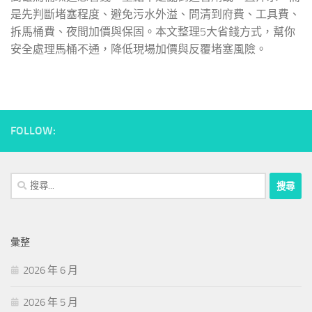
是先判斷堵塞程度、避免污水外溢、問清到府費、工具費、
拆馬桶費、夜間加價與保固。本文整理5大省錢方式，幫你
安全處理馬桶不通，降低現場加價與反覆堵塞風險。
FOLLOW:
搜
尋
關
鍵
彙整
字:
2026 年 6 月
2026 年 5 月