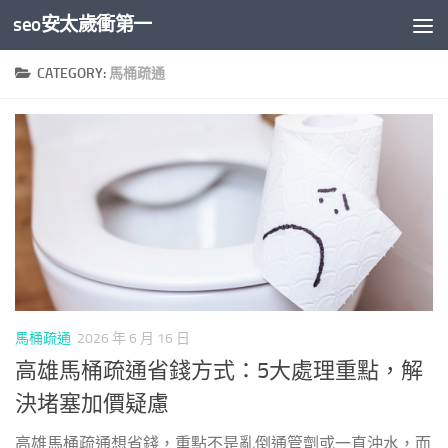
seo安太歲衝第一
Skip to content
CATEGORY:
馬桶疏通
馬桶疏通
2026 年 6 月 16 日
高雄馬桶疏通省錢方式：5大處理重點，解
決堵塞加價疑慮
高雄馬桶疏通想省錢，重點不是亂倒通管劑或一直沖水，而