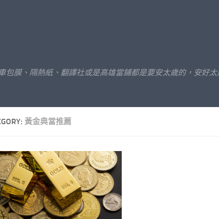
汽車包膜、隔熱紙、翻譯社或是高雄當鋪都是要安太歲的，安好太
EGORY:
黃金典當推薦