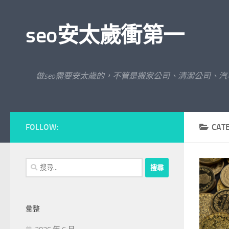
Skip to content
seo安太歲衝第一
做seo需要安太歲的，不管是搬家公司、清潔公司、
FOLLOW:
CAT
搜
尋
關
鍵
彙整
字: