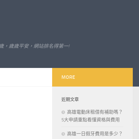
歲，歲歲平安，網站排名得第一!
MORE
近期文章
高雄電動床租借有補助嗎？
5大申請重點看懂資格與費用
高雄一日假牙費用是多少？