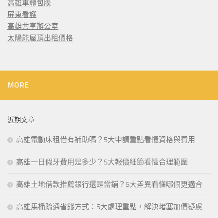
高雄車體包膜
屏東看護
高雄共享辦公室
太陽能屋頂出租價格
MORE
近期文章
高雄電動床租借有補助嗎？5大申請重點看懂資格與費用
高雄一日假牙費用是多少？5大報價細節看懂合理範圍
高雄土地借款推薦銀行還是當鋪？5大差異看懂哪個更適合
高雄馬桶疏通省錢方式：5大處理重點，解決堵塞加價疑慮