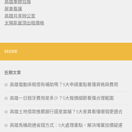
高雄車體包膜
屏東看護
高雄共享辦公室
太陽能屋頂出租價格
MORE
近期文章
高雄電動床租借有補助嗎？5大申請重點看懂資格與費用
高雄一日假牙費用是多少？5大報價細節看懂合理範圍
高雄土地借款推薦銀行還是當鋪？5大差異看懂哪個更適合
高雄馬桶疏通省錢方式：5大處理重點，解決堵塞加價疑慮