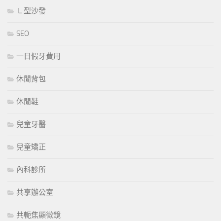
Ｌ型沙發
SEO
一日假牙費用
休閒背包
休閒鞋
兒童牙醫
兒童矯正
內科診所
共享辦公室
共軛焦顯微鏡