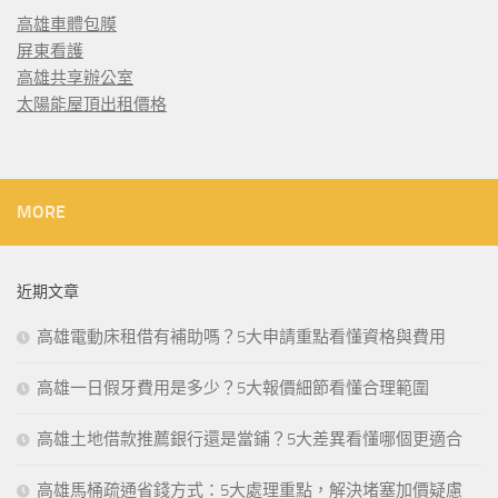
高雄車體包膜
屏東看護
高雄共享辦公室
太陽能屋頂出租價格
MORE
近期文章
高雄電動床租借有補助嗎？5大申請重點看懂資格與費用
高雄一日假牙費用是多少？5大報價細節看懂合理範圍
高雄土地借款推薦銀行還是當鋪？5大差異看懂哪個更適合
高雄馬桶疏通省錢方式：5大處理重點，解決堵塞加價疑慮