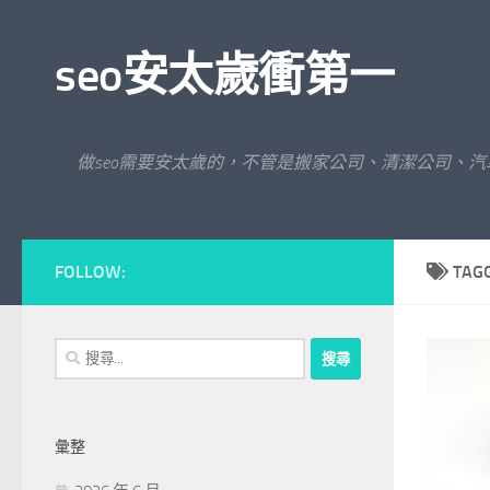
Skip to content
seo安太歲衝第一
做seo需要安太歲的，不管是搬家公司、清潔公司、
FOLLOW:
TAG
搜
尋
關
鍵
彙整
字: