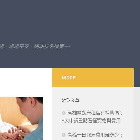
歲，歲歲平安，網站排名得第一!
MORE
近期文章
高雄電動床租借有補助嗎？
5大申請重點看懂資格與費用
高雄一日假牙費用是多少？