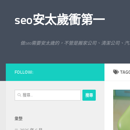
Skip to content
seo安太歲衝第一
做seo需要安太歲的，不管是搬家公司、清潔公司、
FOLLOW:
TAG
搜
尋
關
鍵
彙整
字: