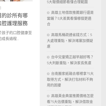
5大報價細節看懂合理範圍
日
高雄土地借款推薦銀行還是
薦的診所有哪
當鋪？5大差異看懂哪個更適
口腔護理服務
合
於孩子的口腔健康至
高雄馬桶疏通省錢方式：5
長過程...
大處理重點，解決堵塞加價疑
慮
台中兒童矯正越早越好嗎？
5大判斷重點，解決家長焦慮
台南搬家紙箱去哪裡拿?5大
取得方式，解決打包材料不夠
用的困擾
高雄黃金典當推薦價格怎麼
看?5大估價重點，解決借款金