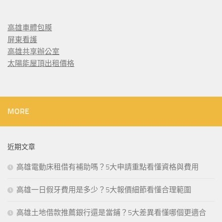
高雄車體包膜
屏東看護
高雄共享辦公室
太陽能屋頂出租價格
MORE
近期文章
高雄電動床租借有補助嗎？5大申請重點看懂資格與費用
高雄一日假牙費用是多少？5大報價細節看懂合理範圍
高雄土地借款推薦銀行還是當鋪？5大差異看懂哪個更適合