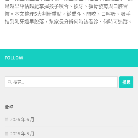
是越早評估越能掌握孩子咬合、換牙、顎骨發育與口腔習
慣。本文整理5大判斷重點，從戽斗、開咬、口呼吸、吸手
指到乳牙過早脫落，幫家長分辨何時該看診、何時可追蹤。
FOLLOW:
搜
尋
關
鍵
彙整
字:
2026 年 6 月
2026 年 5 月